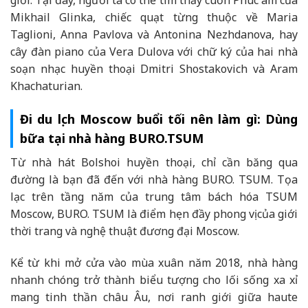
giới. Tại đây, người ta có thể tìm thấy cuốn Phúc âm của
Mikhail Glinka, chiếc quạt từng thuộc về Maria
Taglioni, Anna Pavlova và Antonina Nezhdanova, hay
cây đàn piano của Vera Dulova với chữ ký của hai nhà
soạn nhạc huyền thoại Dmitri Shostakovich và Aram
Khachaturian.
Đi du lịch Moscow buổi tối nên làm gì: Dùng
bữa tại nhà hàng BURO.TSUM
Từ nhà hát Bolshoi huyền thoại, chỉ cần băng qua
đường là bạn đã đến với nhà hàng BURO. TSUM. Tọa
lạc trên tầng năm của trung tâm bách hóa
TSUM
Moscow
, BURO. TSUM là điểm hẹn đầy phong vị của giới
thời trang và nghệ thuật đương đại Moscow.
Kể từ khi mở cửa vào mùa xuân năm 2018, nhà hàng
nhanh chóng trở thành biểu tượng cho lối sống xa xỉ
mang tinh thần châu Âu, nơi ranh giới giữa haute