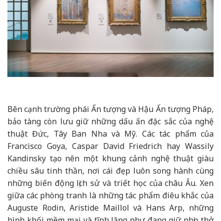
Bên cạnh trường phái Ấn tượng và Hậu Ấn tượng Pháp,
bảo tàng còn lưu giữ những dấu ấn đặc sắc của nghệ
thuật Đức, Tây Ban Nha và Mỹ. Các tác phẩm của
Francisco Goya
,
Caspar David Friedrich
hay
Wassily
Kandinsky
tạo nên một khung cảnh nghệ thuật giàu
chiều sâu tinh thần, nơi cái đẹp luôn song hành cùng
những biến động lịch sử và triết học của châu Âu. Xen
giữa các phòng tranh là những tác phẩm điêu khắc của
Auguste Rodin
,
Aristide Maillol
và
Hans Arp,
những
hình khối mềm mại và tĩnh lặng như đang giữ nhịp thở