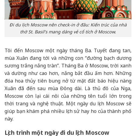
Đi du lịch Moscow nên check-in ở đâu: Kiến trúc của nhà
thờ St. Basil’s mang dáng vẻ cổ tích ở Moscow.
Tôi đến Moscow một ngày tháng Ba. Tuyết đang tan,
mùa Xuân đang tới và những con “đường bạch dương
sương trắng nắng tràn”. Tháng Ba ở Moscow, trời xanh
và dường như cao hơn, nắng bắt đầu ấm hơn. Những
đóa hoa thủy tiên bung nở từ mặt đất báo hiệu nàng
Xuân đã đến sau mùa Đông dài. Là thủ đô của Nga,
Moscow còn lại cái nôi của những tên tuổi lớn trong
thời trang và nghệ thuật. Một ngày du lịch Moscow sẽ
giúp bạn khám phá nhiều lịch sử hay ho của thành phố
này.
Lịch trình một ngày đi du lịch Moscow