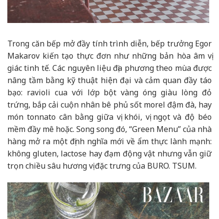
Trong căn bếp mở đầy tính trình diễn, bếp trưởng Egor
Makarov kiến tạo thực đơn như những bản hòa âm vị
giác tinh tế. Các nguyên liệu địa phương theo mùa được
nâng tầm bằng kỹ thuật hiện đại và cảm quan đầy táo
bạo: ravioli cua với lớp bột vàng óng giàu lòng đỏ
trứng, bắp cải cuộn nhân bê phủ sốt morel đậm đà, hay
món tonnato cân bằng giữa vị khói, vị ngọt và độ béo
mềm đầy mê hoặc. Song song đó, “Green Menu” của nhà
hàng mở ra một định nghĩa mới về ẩm thực lành mạnh:
không gluten, lactose hay đạm động vật nhưng vẫn giữ
trọn chiều sâu hương vị đặc trưng của BURO. TSUM.