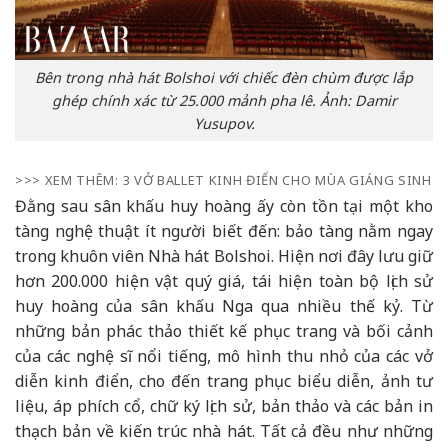
Bên trong nhà hát Bolshoi với chiếc đèn chùm được lắp
ghép chính xác từ 25.000 mảnh pha lê. Ảnh: Damir
Yusupov.
>>> XEM THÊM: 3 VỞ BALLET KINH ĐIỂN CHO MÙA GIÁNG SINH
Đằng sau sân khấu huy hoàng ấy còn tồn tại một kho
tàng nghệ thuật ít người biết đến: bảo tàng nằm ngay
trong khuôn viên Nhà hát Bolshoi. Hiện nơi đây lưu giữ
hơn 200.000 hiện vật quý giá, tái hiện toàn bộ lịch sử
huy hoàng của sân khấu Nga qua nhiều thế kỷ. Từ
những bản phác thảo thiết kế phục trang và bối cảnh
của các nghệ sĩ nổi tiếng, mô hình thu nhỏ của các vở
diễn kinh điển, cho đến trang phục biểu diễn, ảnh tư
liệu, áp phích cổ, chữ ký lịch sử, bản thảo và các bản in
thạch bản về kiến trúc nhà hát. Tất cả đều như những