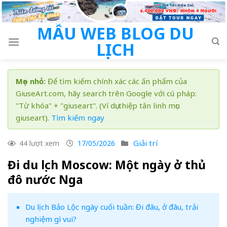
Skip
to
MẪU WEB BLOG DU
content
LỊCH
Mẹo nhỏ:
Để tìm kiếm chính xác các ấn phẩm của
GiuseArt.com, hãy search trên Google với cú pháp:
"Từ khóa" + "giuseart". (Ví dụ: thiệp tân linh mục
giuseart).
Tìm kiếm ngay
Giải trí
44 lượt xem
17/05/2026
Đi du lịch Moscow: Một ngày ở thủ
đô nước Nga
Du lịch Bảo Lộc ngày cuối tuần: Đi đâu, ở đâu, trải
nghiệm gì vui?