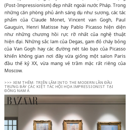
(Post-Impressionism) đẹp nhất ngoài nước Pháp. Trong
những căn phòng phủ ánh sáng dịu như sương, các tác
phẩm của
Claude Monet
,
Vincent van Gogh
,
Paul
Gauguin
,
Henri Matisse
hay
Pablo Picasso
hiện diện
như những chương hồi rực rỡ nhất của nghệ thuật
hiện đại. Những sắc lam của Degas, gam đỏ cháy bỏng
của Van Gogh hay các đường nét táo bạo của Picasso
khiến không gian nơi đây vừa giống một salon Paris
đầu thế kỷ XX, vừa mang vẻ trầm mặc rất riêng của
Moscow.
>>> XEM THÊM:
TRIÊN LÃM INTO THE MODERN LẦN ĐẦU
TRƯNG BÀY CÁC KIỆT TÁC HỘI HỌA IMPRESSIONIST TẠI
ĐÔNG NAM Á