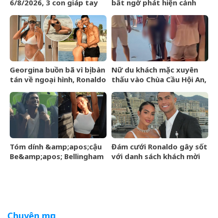
6/8/2026, 3 con giáp tay
bất ngờ phát hiện cảnh
trái gom BẠC, tay phải hốt
tượng &amp;apos;nổi da
VÀNG, phú quý ngập nhà
gà&amp;apos; trong nồi
Georgina buồn bã vì bị bàn
Nữ du khách mặc xuyên
tán về ngoại hình, Ronaldo
thấu vào Chùa Cầu Hội An,
nói một câu cảm động
hướng dẫn viên có hành
khiến 4 triệu người đồng
động gây chú ý
tình
Tóm dính &amp;apos;cậu
Đám cưới Ronaldo gây sốt
Be&amp;apos; Bellingham
với danh sách khách mời
hớn hở đi công viên cùng
rò rỉ, không có tên Messi
bạn gái người mẫu sexy,
cười tươi giữa dàn vệ sĩ
hộ tống
Chuyên mục