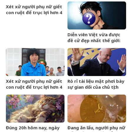
hương hóa Rồng hóa
Xét xử người phụ nữ giết
Phượng
con ruột để trục lợi hơn 4
tỷ đồng tiền bảo hiểm
Diễn viên Việt vừa được
đề cử đẹp nhất thế giới:
Gương mặt hoàn hảo khó
cưỡng, ăn tiền nhất là đôi
mắt cực phẩm
Xét xử người phụ nữ giết
Rò rỉ tài liệu mật phơi bày
con ruột để trục lợi hơn 4
sự gian dối của chủ tịch
tỷ đồng tiền bảo hiểm
FIFA và dự án ngầm Super
League
Đúng 20h hôm nay, ngày
Đang ăn lẩu, người phụ nữ