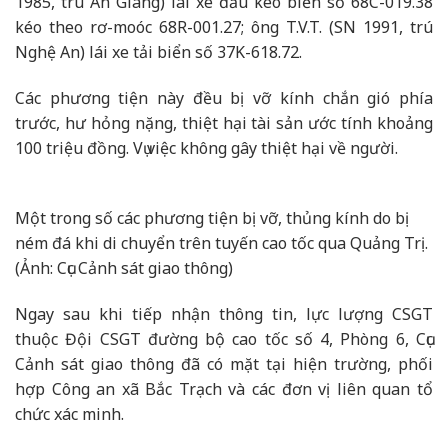
1985, trú An Giang) lái xe đầu kéo biển số 68C-019.38
kéo theo rơ-moóc 68R-001.27; ông T.V.T. (SN 1991, trú
Nghệ An) lái xe tải biển số 37K-618.72.
Các phương tiện này đều bị vỡ kính chắn gió phía
trước, hư hỏng nặng, thiệt hại tài sản ước tính khoảng
100 triệu đồng. Vụ việc không gây thiệt hại về người.
Một trong số các phương tiện bị vỡ, thủng kính do bị
ném đá khi di chuyển trên tuyến cao tốc qua Quảng Trị.
(Ảnh: Cục Cảnh sát giao thông)
Ngay sau khi tiếp nhận thông tin, lực lượng CSGT
thuộc Đội CSGT đường bộ cao tốc số 4, Phòng 6, Cục
Cảnh sát giao thông đã có mặt tại hiện trường, phối
hợp Công an xã Bắc Trạch và các đơn vị liên quan tổ
chức xác minh.