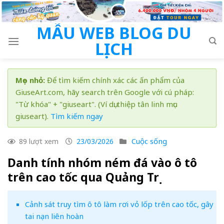
Skip
to
MẪU WEB BLOG DU
content
LỊCH
Mẹo nhỏ:
Để tìm kiếm chính xác các ấn phẩm của
GiuseArt.com, hãy search trên Google với cú pháp:
"Từ khóa" + "giuseart". (Ví dụ: thiệp tân linh mục
giuseart).
Tìm kiếm ngay
Cuộc sống
89 lượt xem
23/03/2026
Danh tính nhóm ném đá vào ô tô
trên cao tốc qua Quảng Trị
Cảnh sát truy tìm ô tô làm rơi vỏ lốp trên cao tốc, gây
tai nạn liên hoàn