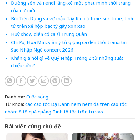
Đường Yên và Fendi lăng-xê một phát minh thời trang
của nữ giới
Bùi Tiến Dũng và vợ mẫu Tây lên đồ tone-sur-tone, tình
tứ trên xế hộp bạc tỷ gây xôn xao
Huỷ show diễn có ca sĩ Trung Quân
Chi Pu, Hòa Minzy ăn ý từ giọng ca đến thời trang tại
Sao Nhập Ngũ concert 2026
Khán giả nói gì về Quỷ Nhập Tràng 2 từ những suất
chiếu sớm?
Danh mục:
Cuộc sống
Từ khóa:
cáo
cao tốc
Dạ
Danh
ném
ném đá trên cao tốc
nhóm
ô tô
quà
quảng
Tinh
tô
tốc
trên
tri
vào
Bài viết cùng chủ đề: