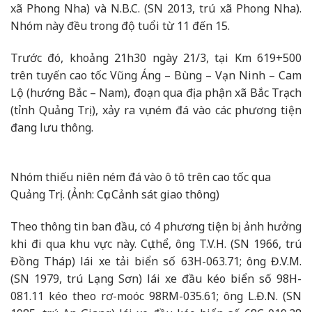
xã Phong Nha) và N.B.C. (SN 2013, trú xã Phong Nha).
Nhóm này đều trong độ tuổi từ 11 đến 15.
Trước đó, khoảng 21h30 ngày 21/3, tại Km 619+500
trên tuyến cao tốc Vũng Áng – Bùng – Vạn Ninh – Cam
Lộ (hướng Bắc – Nam), đoạn qua địa phận xã Bắc Trạch
(tỉnh Quảng Trị), xảy ra vụ ném đá vào các phương tiện
đang lưu thông.
Nhóm thiếu niên ném đá vào ô tô trên cao tốc qua
Quảng Trị. (Ảnh: Cục Cảnh sát giao thông)
Theo thông tin ban đầu, có 4 phương tiện bị ảnh hưởng
khi đi qua khu vực này. Cụ thể, ông T.V.H. (SN 1966, trú
Đồng Tháp) lái xe tải biển số 63H-063.71; ông Đ.V.M.
(SN 1979, trú Lạng Sơn) lái xe đầu kéo biển số 98H-
081.11 kéo theo rơ-moóc 98RM-035.61; ông L.Đ.N. (SN