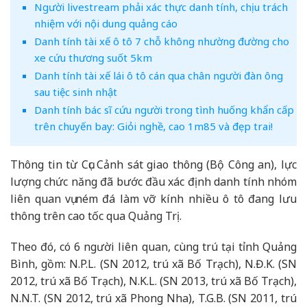
Người livestream phải xác thực danh tính, chịu trách
nhiệm với nội dung quảng cáo
Danh tính tài xế ô tô 7 chỗ không nhường đường cho
xe cứu thương suốt 5km
Danh tính tài xế lái ô tô cán qua chân người đàn ông
sau tiệc sinh nhật
Danh tính bác sĩ cứu người trong tình huống khẩn cấp
trên chuyến bay: Giỏi nghề, cao 1m85 và đẹp trai!
Thông tin từ Cục Cảnh sát giao thông (Bộ Công an), lực
lượng chức năng đã bước đầu xác định danh tính nhóm
liên quan vụ ném đá làm vỡ kính nhiều ô tô đang lưu
thông trên cao tốc qua Quảng Trị.
Theo đó, có 6 người liên quan, cùng trú tại tỉnh Quảng
Bình, gồm: N.P.L. (SN 2012, trú xã Bố Trạch), N.Đ.K. (SN
2012, trú xã Bố Trạch), N.K.L. (SN 2013, trú xã Bố Trạch),
N.N.T. (SN 2012, trú xã Phong Nha), T.G.B. (SN 2011, trú