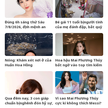
Đúng 6h sáng thứ Sáu
Bé gái 11 tuổi bị người tình
7/8/2026, định mệnh an
của mẹ đánh đập, bắt quỳ
bài, 3 con giáp vận trình
xuyên đêm
như cá chép hóa rồng,
giàu có lên bất chấp
Nóng: Khám xét nơi ở của
Hoa hậu Mai Phương Thúy
Huấn Hoa Hồng
bất ngờ vào top tìm kiếm
với lượng truy cập tăng
vọt
Qua đêm nay, 3 con giáp
Vì sao Mai Phương Thúy
chuẩn bị nghênh đón hỷ sự,
cực kì không thích Messi?
tài vận hanh thông, lên