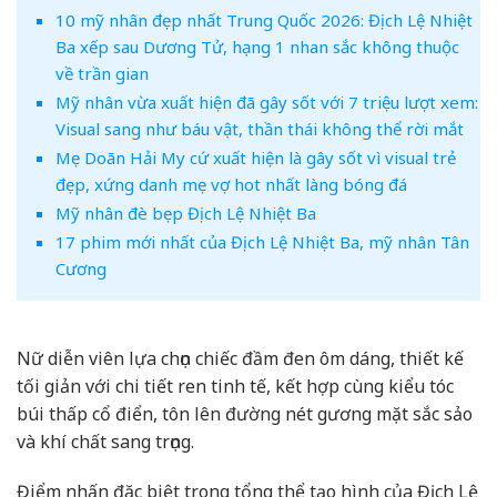
10 mỹ nhân đẹp nhất Trung Quốc 2026: Địch Lệ Nhiệt
Ba xếp sau Dương Tử, hạng 1 nhan sắc không thuộc
về trần gian
Mỹ nhân vừa xuất hiện đã gây sốt với 7 triệu lượt xem:
Visual sang như báu vật, thần thái không thể rời mắt
Mẹ Doãn Hải My cứ xuất hiện là gây sốt vì visual trẻ
đẹp, xứng danh mẹ vợ hot nhất làng bóng đá
Mỹ nhân đè bẹp Địch Lệ Nhiệt Ba
17 phim mới nhất của Địch Lệ Nhiệt Ba, mỹ nhân Tân
Cương
Nữ diễn viên lựa chọn chiếc đầm đen ôm dáng, thiết kế
tối giản với chi tiết ren tinh tế, kết hợp cùng kiểu tóc
búi thấp cổ điển, tôn lên đường nét gương mặt sắc sảo
và khí chất sang trọng.
Điểm nhấn đặc biệt trong tổng thể tạo hình của Địch Lệ