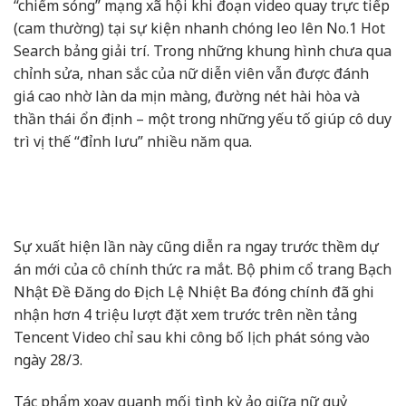
“chiếm sóng” mạng xã hội khi đoạn video quay trực tiếp
(cam thường) tại sự kiện nhanh chóng leo lên No.1 Hot
Search bảng giải trí. Trong những khung hình chưa qua
chỉnh sửa, nhan sắc của nữ diễn viên vẫn được đánh
giá cao nhờ làn da mịn màng, đường nét hài hòa và
thần thái ổn định – một trong những yếu tố giúp cô duy
trì vị thế “đỉnh lưu” nhiều năm qua.
Sự xuất hiện lần này cũng diễn ra ngay trước thềm dự
án mới của cô chính thức ra mắt. Bộ phim cổ trang Bạch
Nhật Đề Đăng do Địch Lệ Nhiệt Ba đóng chính đã ghi
nhận hơn 4 triệu lượt đặt xem trước trên nền tảng
Tencent Video chỉ sau khi công bố lịch phát sóng vào
ngày 28/3.
Tác phẩm xoay quanh mối tình kỳ ảo giữa nữ quỷ