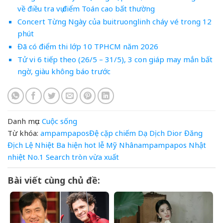
về điều tra vụ điểm Toán cao bất thường
Concert Từng Ngày của buitruonglinh cháy vé trong 12
phút
Đã có điểm thi lớp 10 TPHCM năm 2026
Tử vi 6 tiếp theo (26/5 – 31/5), 3 con giáp may mắn bất
ngờ, giàu không báo trước
Danh mục:
Cuộc sống
Từ khóa:
ampampaposĐệ
cặp
chiếm
Dạ
Dịch
Dior
Đăng
Địch Lệ Nhiệt Ba
hiện
hot
lễ
Mỹ
Nhânampampapos
Nhật
nhiệt
No.1
Search
tròn
vừa
xuất
Bài viết cùng chủ đề: