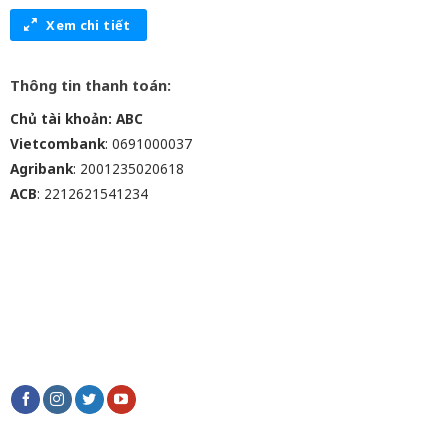
Xem chi tiết
Thông tin thanh toán:
Chủ tài khoản: ABC
Vietcombank
: 0691000037
Agribank
: 2001235020618
ACB
: 2212621541234