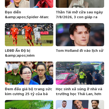
Đạo diễn
Thần Tài mở cửa sau ngày
&amp;apos;Spider-Man:
7/8/2026, 3 con giáp ra
Brand New
đường đụng trúng hố vàng,
Day&amp;apos; lên tiếng
mỏi tay đếm tiền
về tin đồn liên quan đến
Thành Long
LĐBĐ Ấn Độ bị
Tom Holland đi vào lịch sử
&amp;apos;ném
đá&amp;apos; khi định
mang đội hình B dự giải Vô
địch ĐNÁ của FIFA
Đem đấu giá bộ trang sức
Học sinh xả súng ở nhà và
kim cương 25 tỷ của bà
trường học Thái Lan, hơn
Trương Mỹ Lan: Mất hết
20 người thương vong
hóa đơn nhưng món đắt
nhất giá 9,4 tỷ