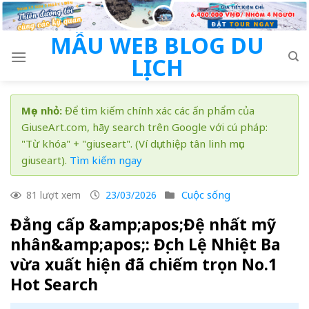
Skip
to
MẪU WEB BLOG DU
content
LỊCH
Mẹo nhỏ:
Để tìm kiếm chính xác các ấn phẩm của
GiuseArt.com, hãy search trên Google với cú pháp:
"Từ khóa" + "giuseart". (Ví dụ: thiệp tân linh mục
giuseart).
Tìm kiếm ngay
Cuộc sống
81 lượt xem
23/03/2026
Đẳng cấp &amp;apos;Đệ nhất mỹ
nhân&amp;apos;: Địch Lệ Nhiệt Ba
vừa xuất hiện đã chiếm trọn No.1
Hot Search