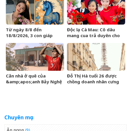
‘gây sốt’
Từ ngày 8/8 đến
Độc lạ Cà Mau: Cô dâu
18/8/2026, 3 con giáp
mang cua trả duyên cho
được trời ban VẬN MAY
dàn bê tráp ngày cưới
HIẾM CÓ, tiền bạc tự động
kéo về
Căn nhà ở quê của
Đỗ Thị Hà tuổi 26 được
&amp;apos;anh Bảy Nghệ
chồng doanh nhân cưng
An&amp;apos; đang nổi
chiều, nhan sắc ngày càng
đình đám MXH
rạng rỡ
Chuyên mục
Ăn ngon
(9)