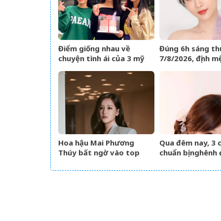
Điểm giống nhau về
Đúng 6h sáng th
chuyện tình ái của 3 mỹ
7/8/2026, định m
nhân phim giờ vàng VTV
bài, 3 con giáp v
như cá chép hóa
giàu có lên bất 
Hoa hậu Mai Phương
Qua đêm nay, 3 
Thúy bất ngờ vào top
chuẩn bị nghênh 
tìm kiếm với lượng truy
sự, tài vận hanh
cập tăng vọt
lên hương hóa R
Phượng