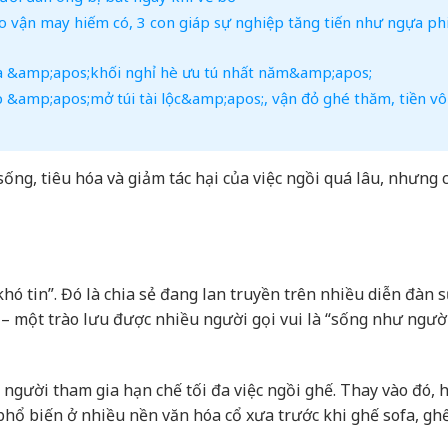
 vận may hiếm có, 3 con giáp sự nghiệp tăng tiến như ngựa ph
à &amp;apos;khối nghỉ hè ưu tú nhất năm&amp;apos;
p &amp;apos;mở túi tài lộc&amp;apos;, vận đỏ ghé thăm, tiền v
 sống, tiêu hóa và giảm tác hại của việc ngồi quá lâu, nhưng
hó tin”. Đó là chia sẻ đang lan truyền trên nhiều diễn đàn 
 – một trào lưu được nhiều người gọi vui là “sống như người
 người tham gia hạn chế tối đa việc ngồi ghế. Thay vào đó, 
phổ biến ở nhiều nền văn hóa cổ xưa trước khi ghế sofa, gh