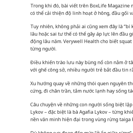
Trong khi đó, bài viết trên BoxLife Magazine 
có thể cải thiện độ linh hoạt ở hông, đầu gối 
Tuy nhiên, không phải ai cũng xem đây là “bí 
lâu hoặc sai tư thế có thể gây áp lực lên đầu 
động lâu năm. Verywell Health cho biết squat 
từng người.
Điều khiến trào lưu này bùng nổ còn nằm ở tâm
với ghế công sở, nhiều người trẻ bắt đầu tin 
Xu hướng quay về những thói quen nguyên thủy
cứng, đi chân trần, tắm nước lạnh hay sống tá
Câu chuyện về những con người sống biệt lập 
Lykov – đặc biệt là bà Agafia Lykov – từng kh
nền văn minh hiện đại trong vùng rừng taiga 
Dù không cực đoan đến mức “ở ẩn giữa rừng”,