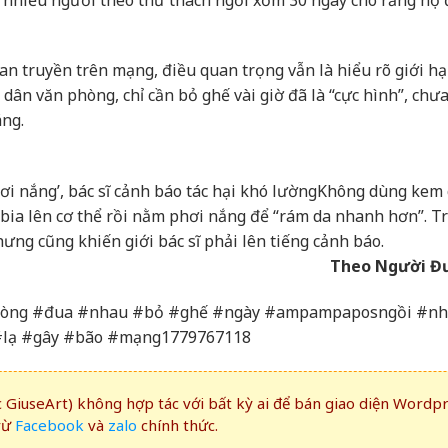
 truyền trên mạng, điều quan trọng vẫn là hiểu rõ giới hạ
t dân văn phòng, chỉ cần bỏ ghế vài giờ đã là “cực hình”, chưa
áng.
ơi nắng’, bác sĩ cảnh báo tác hại khó lường
Không dùng kem
 bia lên cơ thể rồi nằm phơi nắng để “rám da nhanh hơn”. T
ng cũng khiến giới bác sĩ phải lên tiếng cảnh báo.
Theo Người Đ
 #phòng #đua #nhau #bỏ #ghế #ngày #ampampaposngồi #n
#lạ #gây #bão #mạng1779767118
GiuseArt) không hợp tác với bất kỳ ai để bán giao diện Wordp
rừ
Facebook
và
zalo
chính thức.