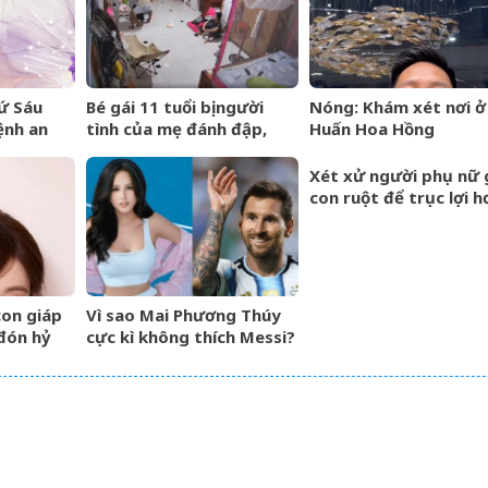
ứ Sáu
Bé gái 11 tuổi bị người
Nóng: Khám xét nơi ở
ệnh an
tình của mẹ đánh đập,
Huấn Hoa Hồng
ận trình
bắt quỳ xuyên đêm
 rồng,
Xét xử người phụ nữ 
chấp
con ruột để trục lợi h
tỷ đồng tiền bảo hiể
con giáp
Vì sao Mai Phương Thúy
đón hỷ
cực kì không thích Messi?
 thông,
ồng hóa