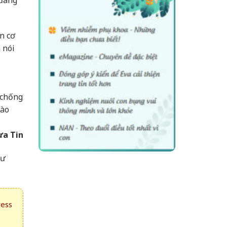
n cơ
 nói
 chống
rào
ưa Tin
hư
ress