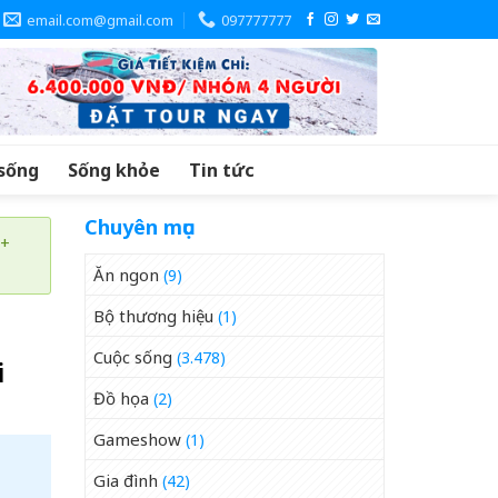
email.com@gmail.com
097777777
sống
Sống khỏe
Tin tức
Chuyên mục
 +
Ăn ngon
(9)
Bộ thương hiệu
(1)
Cuộc sống
(3.478)
i
Đồ họa
(2)
Gameshow
(1)
Gia đình
(42)