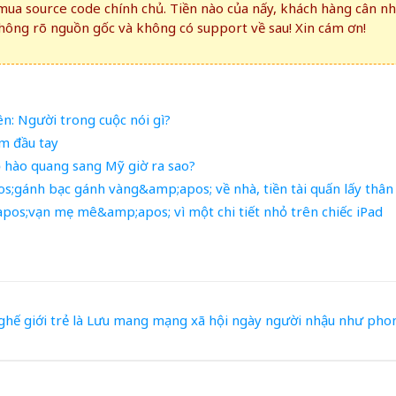
ua source code chính chủ. Tiền nào của nấy, khách hàng cân n
ông rõ nguồn gốc và không có support về sau! Xin cám ơn!
ên: Người trong cuộc nói gì?
m đầu tay
ỏ hào quang sang Mỹ giờ ra sao?
s;gánh bạc gánh vàng&amp;apos; về nhà, tiền tài quấn lấy thân
os;vạn mẹ mê&amp;apos; vì một chi tiết nhỏ trên chiếc iPad
ghế
giới trẻ
là
Lưu
mang
mạng xã hội
ngày
người
nhậu
như
pho