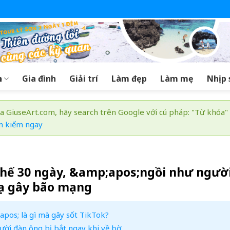
a
Gia đình
Giải trí
Làm đẹp
Làm mẹ
Nhịp 
a GiuseArt.com, hãy search trên Google với cú pháp: "Từ khóa"
m kiếm ngay
hế 30 ngày, &amp;apos;ngồi như ngườ
lạ gây bão mạng
os; là gì mà gây sốt TikTok?
ười đàn ông bị bắt ngay khi về bờ