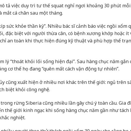
mô tả việc duy trì tư thế squat nghỉ ngơi khoảng 30 phút mỗ
và mắt cá chân sau một tháng.
kíp sức khỏe thần kỳ”. Nhiều bác sĩ cảnh báo việc ngồi xổm 
gối, đặc biệt với người thừa cân, có bệnh xương khớp hoặc ít
chỉ an toàn khi thực hiện đúng kỹ thuật và phù hợp thể trạ
 lý “thoát khỏi lối sống hiện đại”. Sau hàng chục năm gắn 
rằng cơ thể họ đang “quên mất cách vận động tự nhiên”.
 cũng xuất hiện ở nhiều nơi khác trên thế giới: ngủ trên s
ch biệt khỏi công nghệ.
trong rừng Siberia cũng nhiều lần gây chú ý toàn cầu. Gia đ
iến thế giới kinh ngạc khi sống hàng chục năm gần như tách
khắc nghiệt.
 nhiều người theo thử thách ngồi xổm 30 ngày cho rằng họ