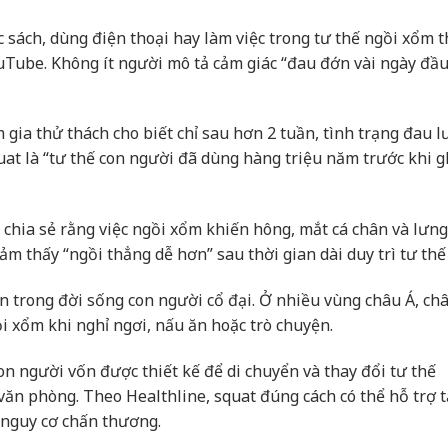
c sách, dùng điện thoại hay làm việc trong tư thế ngồi xổm 
ouTube. Không ít người mô tả cảm giác “đau đớn vài ngày đầ
 gia thử thách cho biết chỉ sau hơn 2 tuần, tình trạng đau l
uat là “tư thế con người đã dùng hàng triệu năm trước khi 
 chia sẻ rằng việc ngồi xổm khiến hông, mắt cá chân và lưn
m thấy “ngồi thẳng dễ hơn” sau thời gian dài duy trì tư thế
n trong đời sống con người cổ đại. Ở nhiều vùng châu Á, ch
i xổm khi nghỉ ngơi, nấu ăn hoặc trò chuyện.
n người vốn được thiết kế để di chuyển và thay đổi tư thế
văn phòng. Theo Healthline, squat đúng cách có thể hỗ trợ 
 nguy cơ chấn thương.