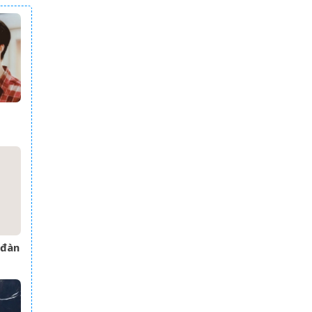
áo,
ên
 đàn