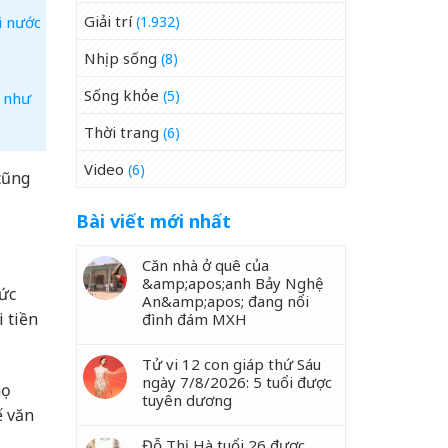
Giải trí
i nước
(1.932)
Nhịp sống
(8)
Sống khỏe
(5)
ô như
Thời trang
(6)
Video
(6)
 cũng
Bài viết mới nhất
Căn nhà ở quê của
&amp;apos;anh Bảy Nghệ
sức
An&amp;apos; đang nổi
 tiền
đình đám MXH
Tử vi 12 con giáp thứ Sáu
ngày 7/8/2026: 5 tuổi được
họ
tuyên dương
ế văn
Đỗ Thị Hà tuổi 26 được