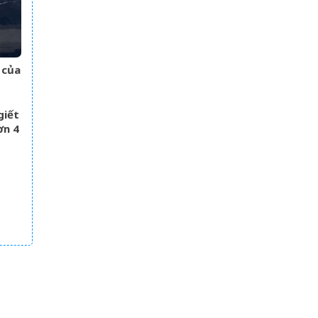
 của
giết
ơn 4
m