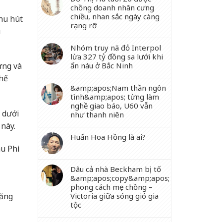
chồng doanh nhân cưng
chiều, nhan sắc ngày càng
thu hút
rạng rỡ
u
Nhóm truy nã đỏ Interpol
lừa 327 tỷ đồng sa lưới khi
ẩn náu ở Bắc Ninh
ưng và
ghế
&amp;apos;Nam thần ngôn
tình&amp;apos; từng làm
nghề giao báo, U60 vẫn
g dưới
như thanh niên
 này.
Huấn Hoa Hồng là ai?
âu Phi
Dâu cả nhà Beckham bị tố
&amp;apos;copy&amp;apos;
phong cách mẹ chồng –
tăng
Victoria giữa sóng gió gia
tộc