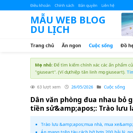
Skip
Điều khoản
Chính sách
Bản quyền
Liên hệ
to
MẪU WEB BLOG
content
DU LỊCH
Trang chủ
Ăn ngon
Cuộc sống
Đồ họ
Mẹo nhỏ:
Để tìm kiếm chính xác các ấn phẩm củ
"giuseart". (Ví dụ: thiệp tân linh mục giuseart).
Tì
Cuộc sống
63 lượt xem
26/05/2026
Dân văn phòng đua nhau bỏ g
tiền sử&amp;apos;: Trào lưu 
Trào lưu &amp;apos;mua nhà, mua xe&amp;ap
Án mạng trên tàu cách bờ hơn 200 hải lý, ng