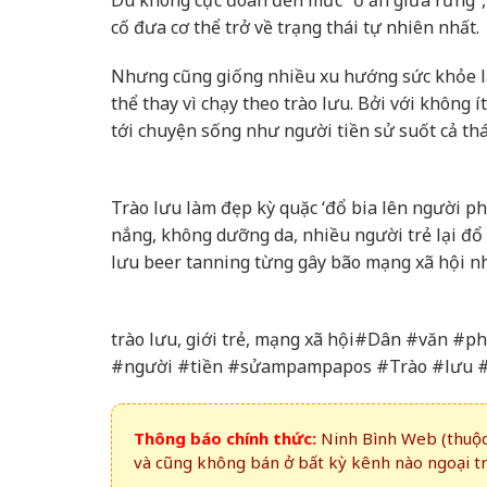
cố đưa cơ thể trở về trạng thái tự nhiên nhất.
Nhưng cũng giống nhiều xu hướng sức khỏe lan
thể thay vì chạy theo trào lưu. Bởi với không í
tới chuyện sống như người tiền sử suốt cả th
Trào lưu làm đẹp kỳ quặc ‘đổ bia lên người ph
nắng, không dưỡng da, nhiều người trẻ lại đổ
lưu beer tanning từng gây bão mạng xã hội như
trào lưu, giới trẻ, mạng xã hội#Dân #văn
#người #tiền #sửampampapos #Trào #lưu 
Thông báo chính thức:
Ninh Bình Web (thuộc 
và cũng không bán ở bất kỳ kênh nào ngoại t