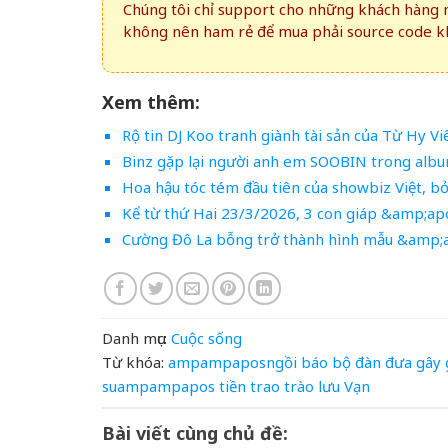
Chúng tôi chỉ support cho những khách hàng m
không nên ham rẻ để mua phải source code kh
Xem thêm:
Rộ tin DJ Koo tranh giành tài sản của Từ Hy Vi
Binz gặp lại người anh em SOOBIN trong albu
Hoa hậu tóc tém đầu tiên của showbiz Việt, b
Kể từ thứ Hai 23/3/2026, 3 con giáp &amp;apo
Cường Đô La bỗng trở thành hình mẫu &amp;ap
Danh mục:
Cuộc sống
Từ khóa:
ampampaposngồi
báo
bộ
đàn
đưa
gây
suampampapos
tiền
trao
trào lưu
Vạn
Bài viết cùng chủ đề: