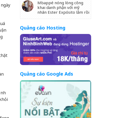
Mbappé nóng lòng công
i ngày
khai danh phận với mỹ
nhân Ester Expósito lắm rồi
quá
Quảng cáo Hosting
 vận
ng
chặt
Quảng cáo Google Ads
àn
ình
 khỏi
 đang