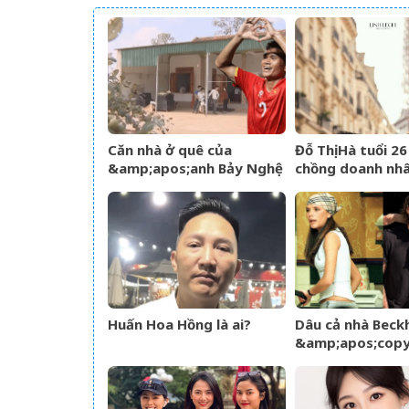
Căn nhà ở quê của
Đỗ Thị Hà tuổi 2
&amp;apos;anh Bảy Nghệ
chồng doanh nh
An&amp;apos; đang nổi
chiều, nhan sắc 
đình đám MXH
rạng rỡ
Huấn Hoa Hồng là ai?
Dâu cả nhà Beckh
&amp;apos;cop
phong cách mẹ c
Victoria giữa só
tộc