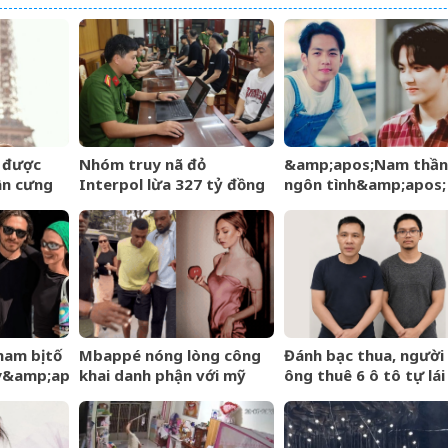
6 được
Nhóm truy nã đỏ
&amp;apos;Nam thần
ân cưng
Interpol lừa 327 tỷ đồng
ngôn tình&amp;apos;
ngày càng
sa lưới khi ẩn náu ở Bắc
từng làm nghề giao b
Ninh
U60 vẫn như thanh ni
am bị tố
Mbappé nóng lòng công
Đánh bạc thua, người
y&amp;apos;
khai danh phận với mỹ
ông thuê 6 ô tô tự lái
hồng –
nhân Ester Expósito lắm
mang cầm cố
ng gió gia
rồi