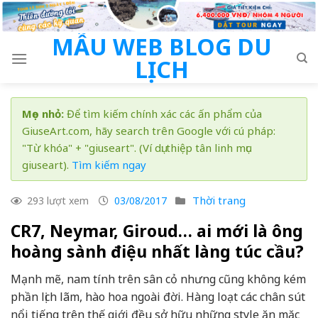
Skip
to
MẪU WEB BLOG DU
content
LỊCH
Mẹo nhỏ:
Để tìm kiếm chính xác các ấn phẩm của
GiuseArt.com, hãy search trên Google với cú pháp:
"Từ khóa" + "giuseart". (Ví dụ: thiệp tân linh mục
giuseart).
Tìm kiếm ngay
Thời trang
293 lượt xem
03/08/2017
CR7, Neymar, Giroud… ai mới là ông
hoàng sành điệu nhất làng túc cầu?
Mạnh mẽ, nam tính trên sân cỏ nhưng cũng không kém
phần lịch lãm, hào hoa ngoài đời. Hàng loạt các chân sút
nổi tiếng trên thế giới đều sở hữu những style ăn mặc