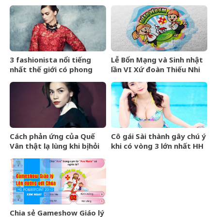
3 fashionista nổi tiếng
Lễ Bổn Mạng và Sinh nhật
nhất thế giới có phong
lần VI Xứ đoàn Thiếu Nhi
cách ra sao?
Thánh Thể
Cách phản ứng của Quế
Cô gái Sài thành gây chú ý
Vân thật lạ lùng khi bị hỏi
khi có vòng 3 lớn nhất HH
về Hồ Ngọc Hà
Hoàn Vũ
Chia sẻ Gameshow Giáo lý