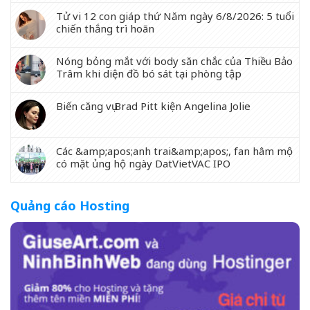
Tử vi 12 con giáp thứ Năm ngày 6/8/2026: 5 tuổi
chiến thắng trì hoãn
Nóng bỏng mắt với body săn chắc của Thiều Bảo
Trâm khi diện đồ bó sát tại phòng tập
Biến căng vụ Brad Pitt kiện Angelina Jolie
Các &amp;apos;anh trai&amp;apos;, fan hâm mộ
có mặt ủng hộ ngày DatVietVAC IPO
Quảng cáo Hosting