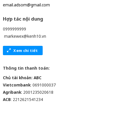
email.adsom@gmail.com
Hợp tác nội dung
0999999999
markewex@kenh10.vn
Xem chi tiết
Thông tin thanh toán:
Chủ tài khoản: ABC
Vietcombank
: 0691000037
Agribank
: 2001235020618
ACB
: 2212621541234