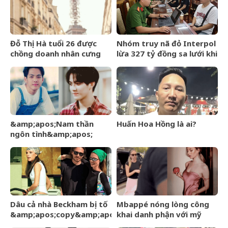
Đỗ Thị Hà tuổi 26 được
Nhóm truy nã đỏ Interpol
chồng doanh nhân cưng
lừa 327 tỷ đồng sa lưới khi
chiều, nhan sắc ngày càng
ẩn náu ở Bắc Ninh
rạng rỡ
&amp;apos;Nam thần
Huấn Hoa Hồng là ai?
ngôn tình&amp;apos;
từng làm nghề giao báo,
U60 vẫn như thanh niên
Dâu cả nhà Beckham bị tố
Mbappé nóng lòng công
&amp;apos;copy&amp;apos;
khai danh phận với mỹ
phong cách mẹ chồng –
nhân Ester Expósito lắm