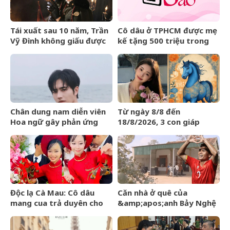
Tái xuất sau 10 năm, Trần
Cô dâu ở TPHCM được mẹ
Vỹ Đình không giấu được
kế tặng 500 triệu trong
nước mắt
đám cưới, lời phát biểu
‘gây sốt’
Chân dung nam diễn viên
Từ ngày 8/8 đến
Hoa ngữ gây phản ứng
18/8/2026, 3 con giáp
ngược khi than nghèo
được trời ban VẬN MAY
HIẾM CÓ, tiền bạc tự động
kéo về
Độc lạ Cà Mau: Cô dâu
Căn nhà ở quê của
mang cua trả duyên cho
&amp;apos;anh Bảy Nghệ
dàn bê tráp ngày cưới
An&amp;apos; đang nổi
đình đám MXH