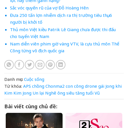
lực hay thêm gánh nặng?
Sắc vóc quyến rũ của vợ Đỗ Hoàng Hên
Đưa 250 tấn lợn nhiễm dịch ra thị trường tiêu thụ, 6
người bị khởi tố
Thủ môn Việt kiều Patrik Lê Giang chưa được thi đấu
cho tuyển Việt Nam
Nam diễn viên phim giờ vàng VTV, là cựu thủ môn Thể
Công từng vô địch quốc gia
Danh mục:
Cuộc sống
Từ khóa:
APS
chồng
Chonma2
con
công
drone
gái
Jong
khi
Kim
Kim Jong Un
lại
Nghê
ông
siêu
tăng
tuổi
Vũ
Bài viết cùng chủ đề: