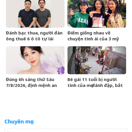
Victoria giữa sóng gió gia
rồi
tộc
Đánh bạc thua, người đàn
Điểm giống nhau về
ông thuê 6 ô tô tự lái
chuyện tình ái của 3 mỹ
mang cầm cố
nhân phim giờ vàng VTV
Đúng 6h sáng thứ Sáu
Bé gái 11 tuổi bị người
7/8/2026, định mệnh an
tình của mẹ đánh đập, bắt
bài, 3 con giáp vận trình
quỳ xuyên đêm
như cá chép hóa rồng,
giàu có lên bất chấp
Chuyên mục