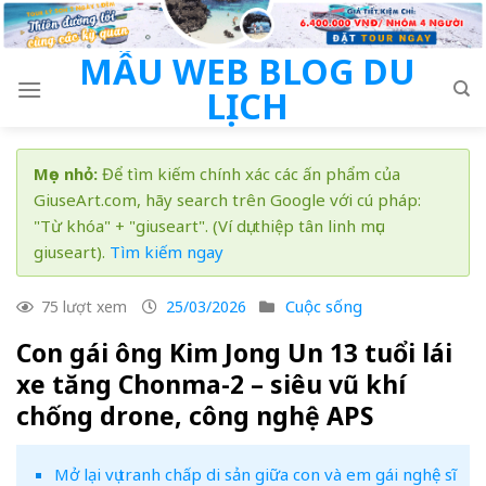
Skip
to
MẪU WEB BLOG DU
content
LỊCH
Mẹo nhỏ:
Để tìm kiếm chính xác các ấn phẩm của
GiuseArt.com, hãy search trên Google với cú pháp:
"Từ khóa" + "giuseart". (Ví dụ: thiệp tân linh mục
giuseart).
Tìm kiếm ngay
Cuộc sống
75 lượt xem
25/03/2026
Con gái ông Kim Jong Un 13 tuổi lái
xe tăng Chonma-2 – siêu vũ khí
chống drone, công nghệ APS
Mở lại vụ tranh chấp di sản giữa con và em gái nghệ sĩ