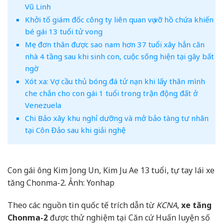
Vũ Linh
Khởi tố giám đốc công ty liên quan vụ vỡ hồ chứa khiến
bé gái 13 tuổi tử vong
Mẹ đơn thân được sao nam hơn 37 tuổi xây hẳn căn
nhà 4 tầng sau khi sinh con, cuộc sống hiện tại gây bất
ngờ
Xót xa: Vợ cầu thủ bóng đá tử nạn khi lấy thân mình
che chắn cho con gái 1 tuổi trong trận động đất ở
Venezuela
Chi Bảo xây khu nghỉ dưỡng và mở bảo tàng tư nhân
tại Côn Đảo sau khi giải nghệ
Con gái ông Kim Jong Un, Kim Ju Ae 13 tuổi, tự tay lái xe
tăng Chonma-2. Ảnh: Yonhap
Theo các nguồn tin quốc tế trích dẫn từ
KCNA
,
xe tăng
Chonma-2
được thử nghiệm tại Căn cứ Huấn luyện số