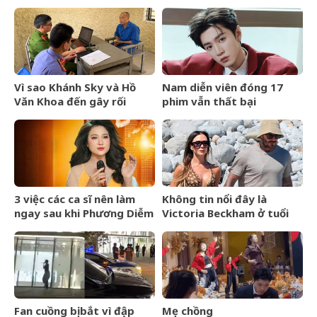
Vì sao Khánh Sky và Hồ
Nam diễn viên đóng 17
Văn Khoa đến gây rối
phim vẫn thất bại
nhưng Vua Quạt cũng bị
khởi tố?
3 việc các ca sĩ nên làm
Không tin nổi đây là
ngay sau khi Phương Diễm
Victoria Beckham ở tuổi
Huyền bị khởi tố
52
Fan cuồng bị bắt vì đập
Mẹ chồng