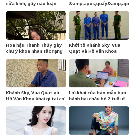
cửa kính, gây náo loạn
&amp;apos;quẩy&amp;apos;
trước thềm BlackPink kỷ
hết mình trên sân khấu, cô
niệm 10 năm
dâu nói một câu, lời đáp
của chú rể gây sốt
Hoa hậu Thanh Thủy gây
Khởi tố Khánh Sky, Vua
chú ý khoe nhan sắc rạng
Quạt và Hồ Văn Khoa
rỡ, úp mở chuyện hẹn hò
Khánh Sky, Vua Quạt và
Lời khai của bảo mẫu bạo
Hồ Văn Khoa khai gì tại cơ
hành hai cháu bé 2 tuổi ở
quan công an?
trường mầm non tại
TPHCM