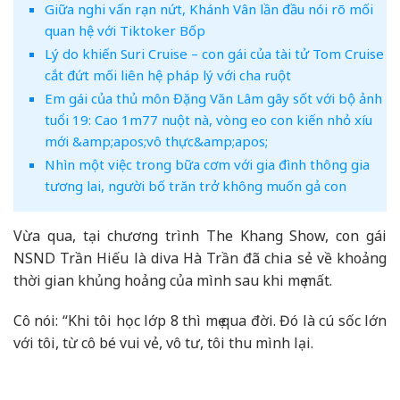
Giữa nghi vấn rạn nứt, Khánh Vân lần đầu nói rõ mối
quan hệ với Tiktoker Bốp
Lý do khiến Suri Cruise – con gái của tài tử Tom Cruise
cắt đứt mối liên hệ pháp lý với cha ruột
Em gái của thủ môn Đặng Văn Lâm gây sốt với bộ ảnh
tuổi 19: Cao 1m77 nuột nà, vòng eo con kiến nhỏ xíu
mới &amp;apos;vô thực&amp;apos;
Nhìn một việc trong bữa cơm với gia đình thông gia
tương lai, người bố trăn trở không muốn gả con
Vừa qua, tại chương trình The Khang Show, con gái
NSND Trần Hiếu là diva Hà Trần đã chia sẻ về khoảng
thời gian khủng hoảng của mình sau khi mẹ mất.
Cô nói: “Khi tôi học lớp 8 thì mẹ qua đời. Đó là cú sốc lớn
với tôi, từ cô bé vui vẻ, vô tư, tôi thu mình lại.