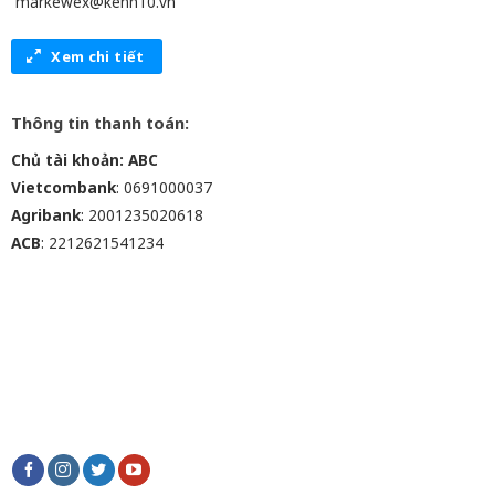
markewex@kenh10.vn
Xem chi tiết
Thông tin thanh toán:
Chủ tài khoản: ABC
Vietcombank
: 0691000037
Agribank
: 2001235020618
ACB
: 2212621541234