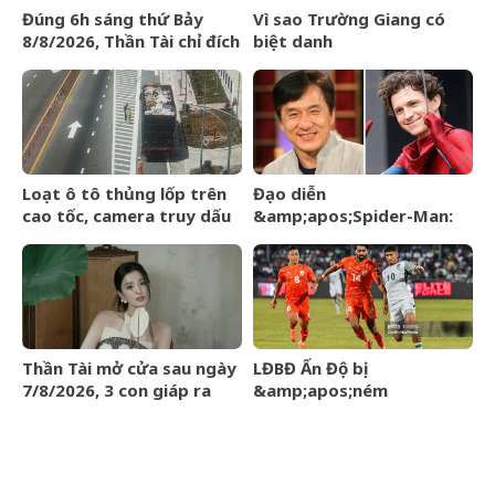
Đúng 6h sáng thứ Bảy
Vì sao Trường Giang có
8/8/2026, Thần Tài chỉ đích
biệt danh
danh 3 con giáp rơi trúng
&amp;apos;Mười
hố vàng, tiền bạc ùa về
Khó&amp;apos;?
nhà như lũ cuốn
Loạt ô tô thủng lốp trên
Đạo diễn
cao tốc, camera truy dấu
&amp;apos;Spider-Man:
hàng trăm km tìm
Brand New
&amp;apos;thủ
Day&amp;apos; lên tiếng
phạm&amp;apos;
về tin đồn liên quan đến
Thành Long
Thần Tài mở cửa sau ngày
LĐBĐ Ấn Độ bị
7/8/2026, 3 con giáp ra
&amp;apos;ném
đường đụng trúng hố
đá&amp;apos; khi định
vàng, mỏi tay đếm tiền
mang đội hình B dự giải Vô
địch ĐNÁ của FIFA