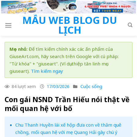
Skip
to
MẪU WEB BLOG DU
content
LỊCH
Mẹo nhỏ:
Để tìm kiếm chính xác các ấn phẩm của
GiuseArt.com, hãy search trên Google với cú pháp:
"Từ khóa" + "giuseart". (Ví dụ: thiệp tân linh mục
giuseart).
Tìm kiếm ngay
Cuộc sống
84 lượt xem
17/03/2026
Con gái NSND Trần Hiếu nói thật về
mối quan hệ với bố
Chu Thanh Huyền lái xế hộp đưa con về thăm quê
chồng, mối quan hệ với mẹ Quang Hải gây chú ý