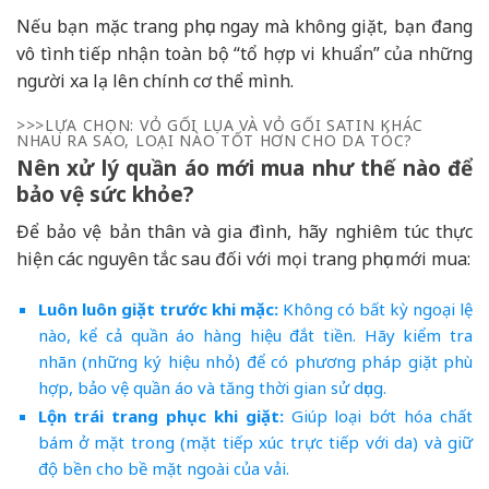
Nếu bạn mặc trang phục ngay mà không giặt, bạn đang
vô tình tiếp nhận toàn bộ “tổ hợp vi khuẩn” của những
người xa lạ lên chính cơ thể mình.
>>>LỰA CHỌN: VỎ GỐI LỤA VÀ VỎ GỐI SATIN KHÁC
NHAU RA SAO, LOẠI NÀO TỐT HƠN CHO DA TÓC?
Nên xử lý quần áo mới mua như thế nào để
bảo vệ sức khỏe?
Để bảo vệ bản thân và gia đình, hãy nghiêm túc thực
hiện các nguyên tắc sau đối với mọi trang phục mới mua:
Luôn luôn giặt trước khi mặc:
Không có bất kỳ ngoại lệ
nào, kể cả quần áo hàng hiệu đắt tiền. Hãy kiểm tra
nhãn (những ký hiệu nhỏ) để có phương pháp giặt phù
hợp, bảo vệ quần áo và tăng thời gian sử dụng.
Lộn trái trang phục khi giặt:
Giúp loại bớt hóa chất
bám ở mặt trong (mặt tiếp xúc trực tiếp với da) và giữ
độ bền cho bề mặt ngoài của vải.