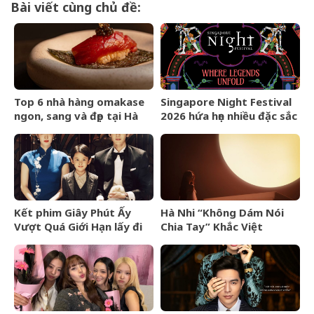
Bài viết cùng chủ đề:
Top 6 nhà hàng omakase
Singapore Night Festival
ngon, sang và đẹp tại Hà
2026 hứa hẹn nhiều đặc sắc
Nội cho người yêu ẩm
vì chủ đề thần thoại
thực Nhật Bản
Kết phim Giây Phút Ấy
Hà Nhi “Không Dám Nói
Vượt Quá Giới Hạn lấy đi
Chia Tay” Khắc Việt
nước mắt khán giả