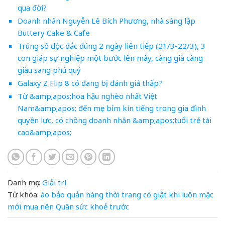
qua đời?
Doanh nhân Nguyễn Lê Bích Phương, nhà sáng lập
Buttery Cake & Cafe
Trúng số độc đắc đúng 2 ngày liên tiếp (21/3-22/3), 3
con giáp sự nghiệp một bước lên mây, càng già càng
giàu sang phú quý
Galaxy Z Flip 8 có đang bị đánh giá thấp?
Từ &amp;apos;hoa hậu nghèo nhất Việt
Nam&amp;apos; đến mẹ bỉm kín tiếng trong gia đình
quyền lực, có chồng doanh nhân &amp;apos;tuổi trẻ tài
cao&amp;apos;
Danh mục:
Giải trí
Từ khóa:
ào
bảo quản hàng thời trang
có
giật
khi
luôn
mặc
mới
mua
nên
Quân
sức khoẻ
trước