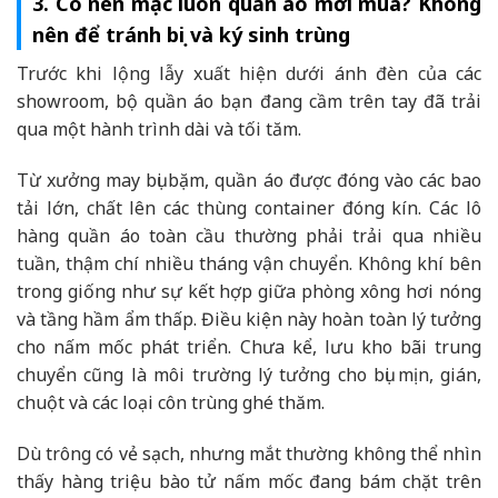
3. Có nên mặc luôn quần áo mới mua? Không
nên để tránh bụi và ký sinh trùng
Trước khi lộng lẫy xuất hiện dưới ánh đèn của các
showroom, bộ quần áo bạn đang cầm trên tay đã trải
qua một hành trình dài và tối tăm.
Từ xưởng may bụi bặm, quần áo được đóng vào các bao
tải lớn, chất lên các thùng container đóng kín. Các lô
hàng quần áo toàn cầu thường phải trải qua nhiều
tuần, thậm chí nhiều tháng vận chuyển. Không khí bên
trong giống như sự kết hợp giữa phòng xông hơi nóng
và tầng hầm ẩm thấp. Điều kiện này hoàn toàn lý tưởng
cho nấm mốc phát triển. Chưa kể, lưu kho bãi trung
chuyển cũng là môi trường lý tưởng cho bụi mịn, gián,
chuột và các loại côn trùng ghé thăm.
Dù trông có vẻ sạch, nhưng mắt thường không thể nhìn
thấy hàng triệu bào tử nấm mốc đang bám chặt trên