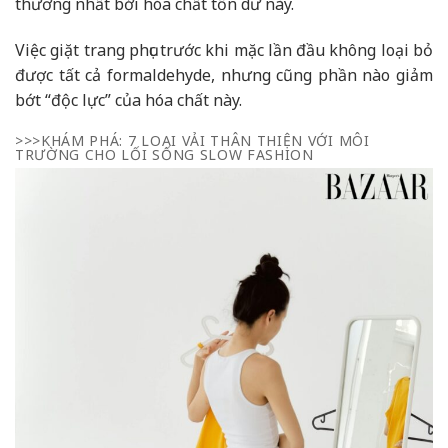
thương nhất bởi hóa chất tồn dư này.
Việc giặt trang phục trước khi mặc lần đầu không loại bỏ
được tất cả formaldehyde, nhưng cũng phần nào giảm
bớt “độc lực” của hóa chất này.
>>>KHÁM PHÁ: 7 LOẠI VẢI THÂN THIỆN VỚI MÔI
TRƯỜNG CHO LỐI SỐNG SLOW FASHION