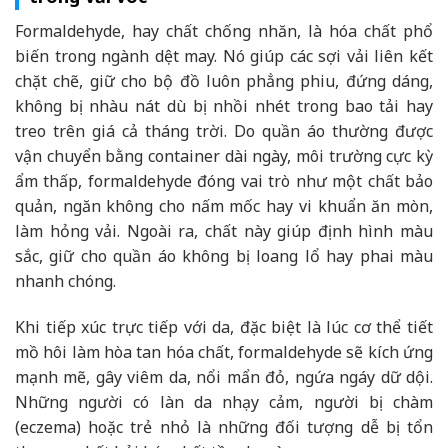
Formaldehyde, hay chất chống nhăn, là hóa chất phổ
biến trong ngành dệt may. Nó giúp các sợi vải liên kết
chặt chẽ, giữ cho bộ đồ luôn phẳng phiu, đứng dáng,
không bị nhàu nát dù bị nhồi nhét trong bao tải hay
treo trên giá cả tháng trời. Do quần áo thường được
vận chuyển bằng container dài ngày, môi trường cực kỳ
ẩm thấp, formaldehyde đóng vai trò như một chất bảo
quản, ngăn không cho nấm mốc hay vi khuẩn ăn mòn,
làm hỏng vải. Ngoài ra, chất này giúp định hình màu
sắc, giữ cho quần áo không bị loang lổ hay phai màu
nhanh chóng.
Khi tiếp xúc trực tiếp với da, đặc biệt là lúc cơ thể tiết
mồ hôi làm hòa tan hóa chất, formaldehyde sẽ kích ứng
mạnh mẽ, gây viêm da, nổi mẩn đỏ, ngứa ngáy dữ dội.
Những người có làn da nhạy cảm, người bị chàm
(eczema) hoặc trẻ nhỏ là những đối tượng dễ bị tổn