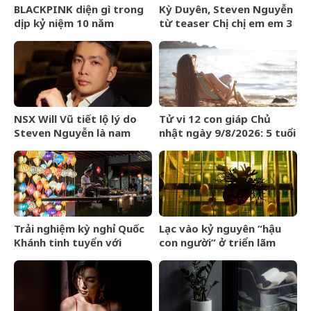
BLACKPINK diện gì trong
Kỳ Duyên, Steven Nguyễn
dịp kỷ niệm 10 năm
từ teaser Chị chị em em 3
debut?
đã táo bạo
NSX Will Vũ tiết lộ lý do
Tử vi 12 con giáp Chủ
Steven Nguyễn là nam
nhật ngày 9/8/2026: 5 tuổi
chính đầu tiên trong vũ
yên vui cuối tuần
trụ “Chị chị em em”
Trải nghiệm kỳ nghỉ Quốc
Lạc vào kỷ nguyên “hậu
Khánh tinh tuyển với
con người” ở triển lãm
Regent Phú Quốc
Olit Olit Che Cha Chà Uytt
Chit Chítt