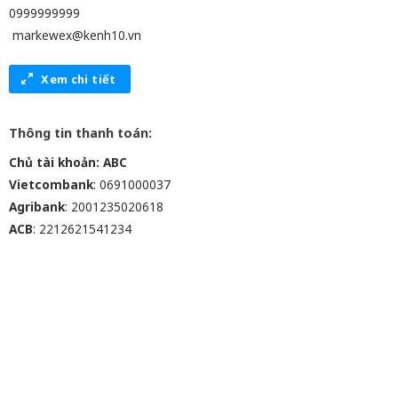
0999999999
markewex@kenh10.vn
Xem chi tiết
Thông tin thanh toán:
Chủ tài khoản: ABC
Vietcombank
: 0691000037
Agribank
: 2001235020618
ACB
: 2212621541234