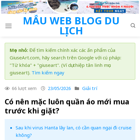
Skip
to
MẪU WEB BLOG DU
content
LỊCH
Mẹo nhỏ:
Để tìm kiếm chính xác các ấn phẩm của
GiuseArt.com, hãy search trên Google với cú pháp:
"Từ khóa" + "giuseart". (Ví dụ: thiệp tân linh mục
giuseart).
Tìm kiếm ngay
Giải trí
66 lượt xem
23/05/2026
Có nên mặc luôn quần áo mới mua
trước khi giặt?
Sau khi virus Hanta lây lan, có cần quan ngại đi cruise
không?