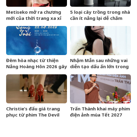
Metiseko mở ra chương
5 loại cây trồng trong nhà
mới của thời trang xa xỉ
cần ít nắng lại dễ chăm
mang bản sắc Việt
sóc
Đêm hòa nhạc từ thiện
Nhậm Mẫn sau những vai
Nắng Hoàng Hôn 2026 gây
diễn tạo dấu ấn lớn trong
quỹ cho bệnh nhân chạy
nửa đầu năm 2026
thận nhân tạo
Christie’s đấu giá trang
Trấn Thành khai máy phim
phục từ phim The Devil
điện ảnh mùa Tết 2027
Wears Prada