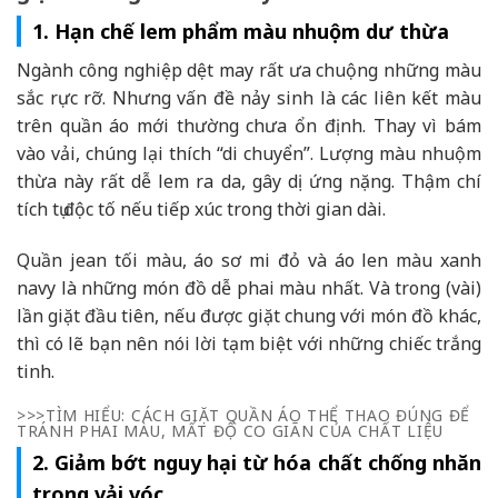
1. Hạn chế lem phẩm màu nhuộm dư thừa
Ngành công nghiệp dệt may rất ưa chuộng những màu
sắc rực rỡ. Nhưng vấn đề nảy sinh là các liên kết màu
trên quần áo mới thường chưa ổn định. Thay vì bám
vào vải, chúng lại thích “di chuyển”. Lượng màu nhuộm
thừa này rất dễ lem ra da, gây dị ứng nặng. Thậm chí
tích tụ độc tố nếu tiếp xúc trong thời gian dài.
Quần jean tối màu, áo sơ mi đỏ và áo len màu xanh
navy là những món đồ dễ phai màu nhất. Và trong (vài)
lần giặt đầu tiên, nếu được giặt chung với món đồ khác,
thì có lẽ bạn nên nói lời tạm biệt với những chiếc trắng
tinh.
>>>TÌM HIỂU: CÁCH GIẶT QUẦN ÁO THỂ THAO ĐÚNG ĐỂ
TRÁNH PHAI MÀU, MẤT ĐỘ CO GIÃN CỦA CHẤT LIỆU
2. Giảm bớt nguy hại từ hóa chất chống nhăn
trong vải vóc