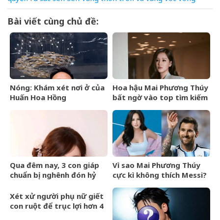
Bài viết cùng chủ đề:
Nóng: Khám xét nơi ở của
Hoa hậu Mai Phương Thúy
Huấn Hoa Hồng
bất ngờ vào top tìm kiếm
với lượng truy cập tăng
vọt
Qua đêm nay, 3 con giáp
Vì sao Mai Phương Thúy
chuẩn bị nghênh đón hỷ
cực kì không thích Messi?
sự, tài vận hanh thông, lên
hương hóa Rồng hóa
Xét xử người phụ nữ giết
Phượng
con ruột để trục lợi hơn 4
tỷ đồng tiền bảo hiểm