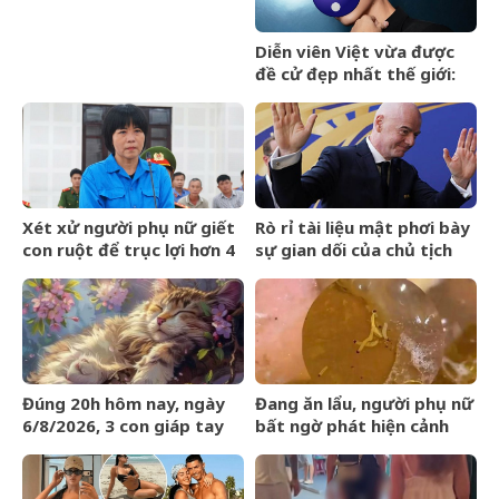
Diễn viên Việt vừa được
đề cử đẹp nhất thế giới:
Gương mặt hoàn hảo khó
cưỡng, ăn tiền nhất là đôi
mắt cực phẩm
Xét xử người phụ nữ giết
Rò rỉ tài liệu mật phơi bày
con ruột để trục lợi hơn 4
sự gian dối của chủ tịch
tỷ đồng tiền bảo hiểm
FIFA và dự án ngầm Super
League
Đúng 20h hôm nay, ngày
Đang ăn lẩu, người phụ nữ
6/8/2026, 3 con giáp tay
bất ngờ phát hiện cảnh
trái gom BẠC, tay phải hốt
tượng &amp;apos;nổi da
VÀNG, phú quý ngập nhà
gà&amp;apos; trong nồi