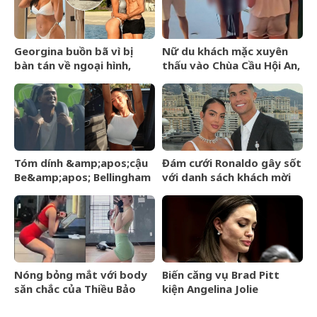
Georgina buồn bã vì bị
Nữ du khách mặc xuyên
bàn tán về ngoại hình,
thấu vào Chùa Cầu Hội An,
Ronaldo nói một câu cảm
hướng dẫn viên có hành
động khiến 4 triệu người
động gây chú ý
đồng tình
Tóm dính &amp;apos;cậu
Đám cưới Ronaldo gây sốt
Be&amp;apos; Bellingham
với danh sách khách mời
hớn hở đi công viên cùng
rò rỉ, không có tên Messi
bạn gái người mẫu sexy,
cười tươi giữa dàn vệ sĩ
hộ tống
Nóng bỏng mắt với body
Biến căng vụ Brad Pitt
săn chắc của Thiều Bảo
kiện Angelina Jolie
Trâm khi diện đồ bó sát