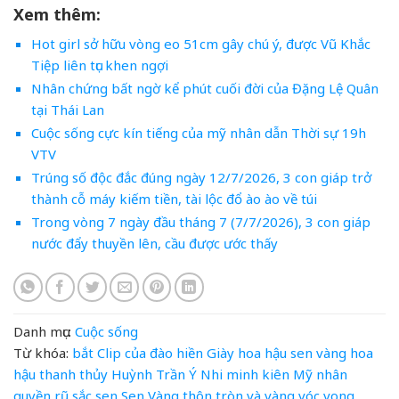
Xem thêm:
Hot girl sở hữu vòng eo 51cm gây chú ý, được Vũ Khắc
Tiệp liên tục khen ngợi
Nhân chứng bất ngờ kể phút cuối đời của Đặng Lệ Quân
tại Thái Lan
Cuộc sống cực kín tiếng của mỹ nhân dẫn Thời sự 19h
VTV
Trúng số độc đắc đúng ngày 12/7/2026, 3 con giáp trở
thành cỗ máy kiếm tiền, tài lộc đổ ào ào về túi
Trong vòng 7 ngày đầu tháng 7 (7/7/2026), 3 con giáp
nước đẩy thuyền lên, cầu được ước thấy
Danh mục:
Cuộc sống
Từ khóa:
bắt
Clip
của
đào hiền
Giày
hoa hậu sen vàng
hoa
hậu thanh thủy
Huỳnh Trần Ý Nhi
minh kiên
Mỹ
nhân
quyền
rũ
sắc
sen
Sen Vàng
thôn
tròn
và
vàng
vóc
vong