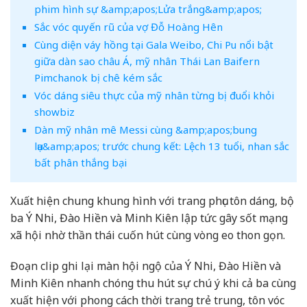
phim hình sự &amp;apos;Lửa trắng&amp;apos;
Sắc vóc quyến rũ của vợ Đỗ Hoàng Hên
Cùng diện váy hồng tại Gala Weibo, Chi Pu nổi bật
giữa dàn sao châu Á, mỹ nhân Thái Lan Baifern
Pimchanok bị chê kém sắc
Vóc dáng siêu thực của mỹ nhân từng bị đuổi khỏi
showbiz
Dàn mỹ nhân mê Messi cùng &amp;apos;bung
lụa&amp;apos; trước chung kết: Lệch 13 tuổi, nhan sắc
bất phân thắng bại
Xuất hiện chung khung hình với trang phục tôn dáng, bộ
ba Ý Nhi, Đào Hiền và Minh Kiên lập tức gây sốt mạng
xã hội nhờ thần thái cuốn hút cùng vòng eo thon gọn.
Đoạn clip ghi lại màn hội ngộ của Ý Nhi, Đào Hiền và
Minh Kiên nhanh chóng thu hút sự chú ý khi cả ba cùng
xuất hiện với phong cách thời trang trẻ trung, tôn vóc