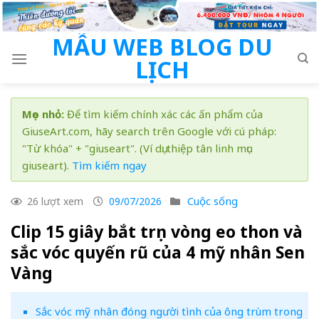
Skip
to
MẪU WEB BLOG DU
content
LỊCH
Mẹo nhỏ:
Để tìm kiếm chính xác các ấn phẩm của
GiuseArt.com, hãy search trên Google với cú pháp:
"Từ khóa" + "giuseart". (Ví dụ: thiệp tân linh mục
giuseart).
Tìm kiếm ngay
Cuộc sống
26 lượt xem
09/07/2026
Clip 15 giây bắt trọn vòng eo thon và
sắc vóc quyến rũ của 4 mỹ nhân Sen
Vàng
Sắc vóc mỹ nhân đóng người tình của ông trùm trong