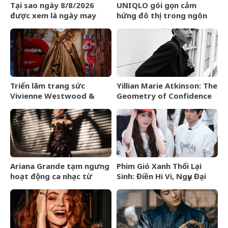
Tại sao ngày 8/8/2026
UNIQLO gói gọn cảm
được xem là ngày may
hứng đô thị trong ngôn
mắn?
ngữ thời trang của bộ sưu
tập Thu Đông 2026
Triển lãm trang sức
Yillian Marie Atkinson: The
Vivienne Westwood &
Geometry of Confidence
Jewellery đến Bangkok
vào tháng 9/2026
Ariana Grande tạm ngưng
Phim Gió Xanh Thổi Lại
hoạt động ca nhạc từ
Sinh: Điền Hi Vi, Ngụy Đại
tháng 9/2026
Huân bước vào cuộc chiến
thượng lưu