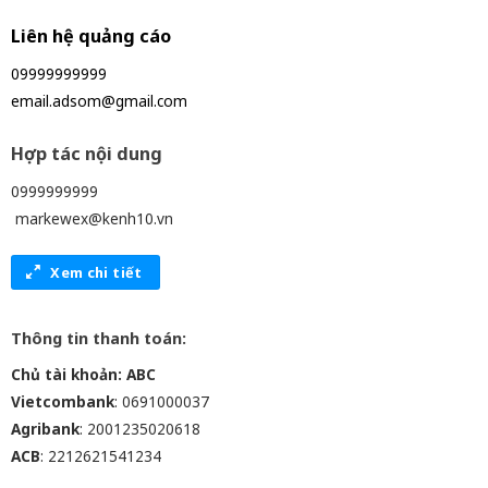
Liên hệ quảng cáo
09999999999
email.adsom@gmail.com
Hợp tác nội dung
0999999999
markewex@kenh10.vn
Xem chi tiết
Thông tin thanh toán:
Chủ tài khoản: ABC
Vietcombank
: 0691000037
Agribank
: 2001235020618
ACB
: 2212621541234