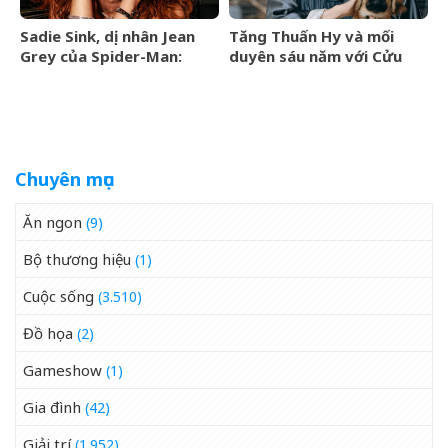
Sadie Sink, dị nhân Jean
Tăng Thuấn Hy và mối
Grey của Spider-Man:
duyên sáu năm với Cửu
Brand New Day là ai?
Môn
Chuyên mục
Ăn ngon
(9)
Bộ thương hiệu
(1)
Cuộc sống
(3.510)
Đồ họa
(2)
Gameshow
(1)
Gia đình
(42)
Giải trí
(1.952)