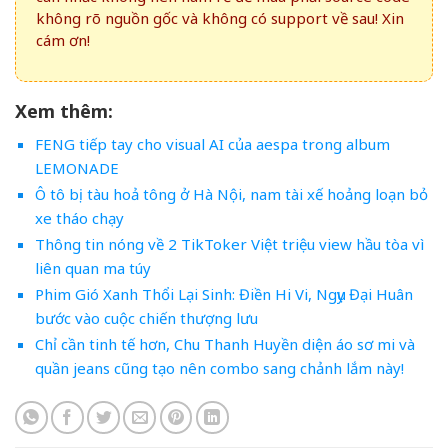
không rõ nguồn gốc và không có support về sau! Xin
cám ơn!
Xem thêm:
FENG tiếp tay cho visual AI của aespa trong album
LEMONADE
Ô tô bị tàu hoả tông ở Hà Nội, nam tài xế hoảng loạn bỏ
xe tháo chạy
Thông tin nóng về 2 TikToker Việt triệu view hầu tòa vì
liên quan ma túy
Phim Gió Xanh Thổi Lại Sinh: Điền Hi Vi, Ngụy Đại Huân
bước vào cuộc chiến thượng lưu
Chỉ cần tinh tế hơn, Chu Thanh Huyền diện áo sơ mi và
quần jeans cũng tạo nên combo sang chảnh lắm này!