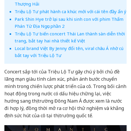
Thượng Hải
Triệu Lộ Tư phát hành ca khúc mới với cái tên đầy ẩn ý
Park Shin Hye trở lại sau khi sinh con với phim Thẩm
Phán Từ Địa Ngục phần 2
Triệu Lộ Tư biến concert Thái Lan thành sàn diễn thời
trang, bắt tay hai nhà thiết kế Việt
Local brand Việt By Jenny đổi tên, viral châu Á nhờ cú
bắt tay với Triệu Lộ Tư
Concert sắp tới của Triệu Lộ Tư gây chú ý bởi chủ đề
lãng mạn giàu tính cảm xúc, phản ánh bước chuyển
mình trong chiến lược phát triển của cô. Trong bối cảnh
hoạt động trong nước có dấu hiệu chững lại, việc
hướng sang thị trường Đông Nam Á được xem là nước
đi hợp lý, đồng thời mở ra cơ hội thử nghiệm và khẳng
định sức hút của cô tại thị trường quốc tế.