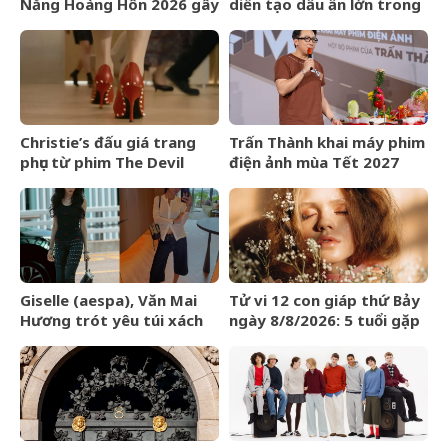
Nắng Hoàng Hôn 2026 gây
diễn tạo dấu ấn lớn trong
quỹ cho bệnh nhân chạy
nửa đầu năm 2026
thận nhân tạo
Christie’s đấu giá trang
Trấn Thành khai máy phim
phục từ phim The Devil
điện ảnh mùa Tết 2027
Wears Prada
Giselle (aespa), Văn Mai
Tử vi 12 con giáp thứ Bảy
Hương trót yêu túi xách
ngày 8/8/2026: 5 tuổi gặp
LOEWE Amazona 180
may mắn