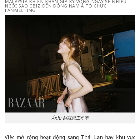
MALAYSIA KHIẾN KHÁN GIẢ KỲ VỌNG NGÀY SẼ NHIỀU
NGÔI SAO CBIZ ĐẾN ĐÔNG NAM Á TỔ CHỨC
FANMEETING
Ảnh: 赵露思工作室
Việc mở rộng hoạt động sang Thái Lan hay khu vực