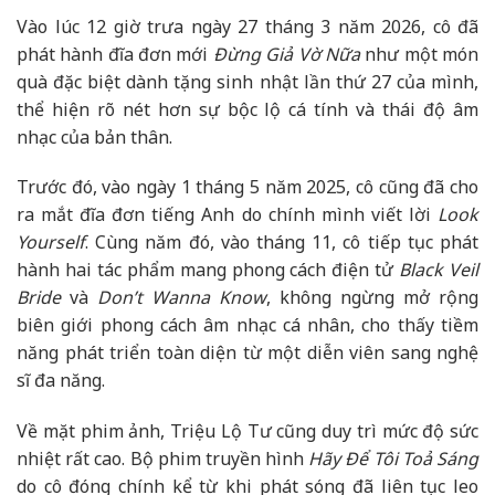
Vào lúc 12 giờ trưa ngày 27 tháng 3 năm 2026, cô đã
phát hành đĩa đơn mới
Đừng Giả Vờ Nữa
như một món
quà đặc biệt dành tặng sinh nhật lần thứ 27 của mình,
thể hiện rõ nét hơn sự bộc lộ cá tính và thái độ âm
nhạc của bản thân.
Trước đó, vào ngày 1 tháng 5 năm 2025, cô cũng đã cho
ra mắt đĩa đơn tiếng Anh do chính mình viết lời
Look
Yourself
. Cùng năm đó, vào tháng 11, cô tiếp tục phát
hành hai tác phẩm mang phong cách điện tử
Black Veil
Bride
và
Don’t Wanna Know
, không ngừng mở rộng
biên giới phong cách âm nhạc cá nhân, cho thấy tiềm
năng phát triển toàn diện từ một diễn viên sang nghệ
sĩ đa năng.
Về mặt phim ảnh, Triệu Lộ Tư cũng duy trì mức độ sức
nhiệt rất cao. Bộ phim truyền hình
Hãy Để Tôi Toả Sáng
do cô đóng chính kể từ khi phát sóng đã liên tục leo