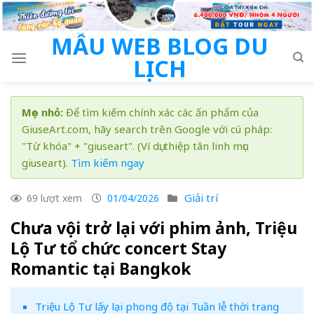
Skip
to
MẪU WEB BLOG DU
content
LỊCH
Mẹo nhỏ:
Để tìm kiếm chính xác các ấn phẩm của
GiuseArt.com, hãy search trên Google với cú pháp:
"Từ khóa" + "giuseart". (Ví dụ: thiệp tân linh mục
giuseart).
Tìm kiếm ngay
Giải trí
69 lượt xem
01/04/2026
Chưa vội trở lại với phim ảnh, Triệu
Lộ Tư tổ chức concert Stay
Romantic tại Bangkok
Triệu Lộ Tư lấy lại phong độ tại Tuần lễ thời trang