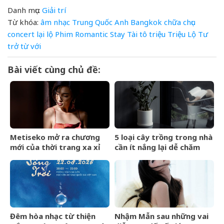
Danh mục:
Giải trí
Từ khóa:
âm nhạc Trung Quốc
Anh
Bangkok
chữa
chục
concert
lại
lộ
Phim
Romantic
Stay
Tài
tô
triệu
Triệu Lộ Tư
trở
từ
với
Bài viết cùng chủ đề:
Metiseko mở ra chương
5 loại cây trồng trong nhà
mới của thời trang xa xỉ
cần ít nắng lại dễ chăm
mang bản sắc Việt
sóc
Đêm hòa nhạc từ thiện
Nhậm Mẫn sau những vai