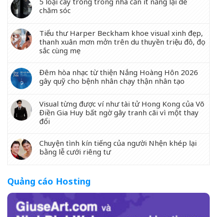
5 loại cây trồng trong nhà cần ít nắng lại dễ
chăm sóc
Tiểu thư Harper Beckham khoe visual xinh đẹp,
thanh xuân mơn mởn trên du thuyền triệu đô, đọ
sắc cùng mẹ
Đêm hòa nhạc từ thiện Nắng Hoàng Hôn 2026
gây quỹ cho bệnh nhân chạy thận nhân tạo
Visual từng được ví như tài tử Hong Kong của Võ
Điền Gia Huy bất ngờ gây tranh cãi vì một thay
đổi
Chuyện tình kín tiếng của người Nhện khép lại
bằng lễ cưới riêng tư
Quảng cáo Hosting