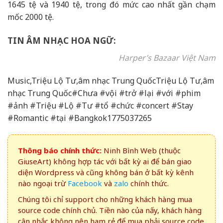
1645 tệ và 1940 tệ, trong đó mức cao nhất gần chạm
mốc 2000 tệ.
TIN ÂM NHẠC HOA NGỮ:
Harper’s Bazaar Việt Nam
Music,Triệu Lộ Tư,âm nhạc Trung QuốcTriệu Lộ Tư,âm
nhạc Trung Quốc#Chưa #vội #trở #lại #với #phim
#ảnh #Triệu #Lộ #Tư #tổ #chức #concert #Stay
#Romantic #tại #Bangkok1775037265
Thông báo chính thức:
Ninh Bình Web (thuộc
GiuseArt) không hợp tác với bất kỳ ai để bán giao
diện Wordpress và cũng không bán ở bất kỳ kênh
nào ngoại trừ
Facebook
và
zalo
chính thức.
Chúng tôi chỉ support cho những khách hàng mua
source code chính chủ. Tiền nào của nấy, khách hàng
cân nhắc không nên ham rẻ để mua phải source code