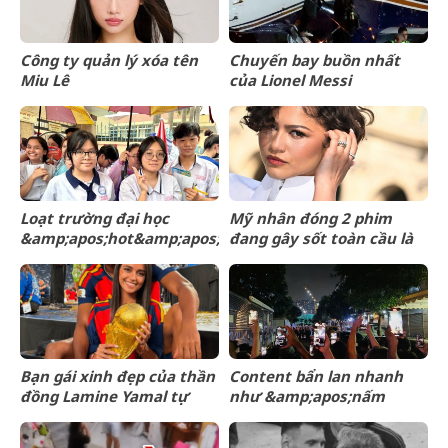
Công ty quản lý xóa tên
Chuyến bay buồn nhất
Miu Lê
của Lionel Messi
Loạt trường đại học
Mỹ nhân đóng 2 phim
&amp;apos;hot&amp;apos;
đang gây sốt toàn cầu là
công bố điểm chuẩn hôm
bà xã của
nay, thí sinh hồi hộp chờ
&amp;apos;Người
kết quả
Nhện&amp;apos;
Bạn gái xinh đẹp của thần
Content bẩn lan nhanh
đồng Lamine Yamal tự
như &amp;apos;nấm
mình hé lộ tình hình sức
mốc&amp;apos;, trách
khoẻ đáng lo
nhiệm của người dùng