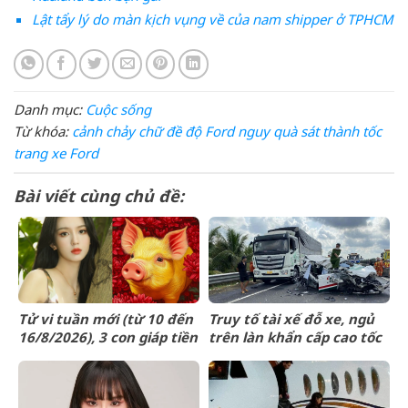
Lật tẩy lý do màn kịch vụng về của nam shipper ở TPHCM
Danh mục:
Cuộc sống
Từ khóa:
cảnh
chảy
chữ
đề
độ
Ford
nguy
quà
sát
thành
tốc
trang
xe Ford
Bài viết cùng chủ đề:
Tử vi tuần mới (từ 10 đến
Truy tố tài xế đỗ xe, ngủ
16/8/2026), 3 con giáp tiền
trên làn khẩn cấp cao tốc
về như nước, bạc vàng dư
khiến một người tử vong
dả