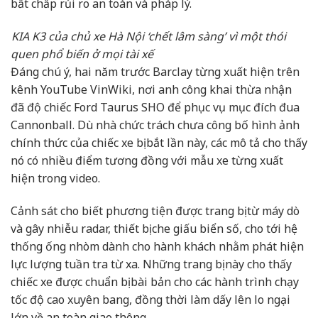
bất chấp rủi ro an toàn và pháp lý.
KIA K3 của chủ xe Hà Nội ‘chết lâm sàng’ vì một thói
quen phổ biến ở mọi tài xế
Đáng chú ý, hai năm trước Barclay từng xuất hiện trên
kênh YouTube VinWiki, nơi anh công khai thừa nhận
đã độ chiếc Ford Taurus SHO để phục vụ mục đích đua
Cannonball. Dù nhà chức trách chưa công bố hình ảnh
chính thức của chiếc xe bị bắt lần này, các mô tả cho thấy
nó có nhiều điểm tương đồng với mẫu xe từng xuất
hiện trong video.
Cảnh sát cho biết phương tiện được trang bị từ máy dò
và gây nhiễu radar, thiết bị che giấu biển số, cho tới hệ
thống ống nhòm dành cho hành khách nhằm phát hiện
lực lượng tuần tra từ xa. Những trang bị này cho thấy
chiếc xe được chuẩn bị bài bản cho các hành trình chạy
tốc độ cao xuyên bang, đồng thời làm dấy lên lo ngại
lớn về an toàn giao thông.