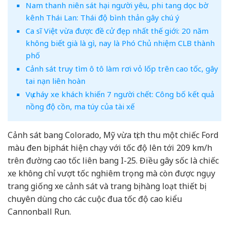
Nam thanh niên sát hại người yêu, phi tang dọc bờ
kênh Thái Lan: Thái độ bình thản gây chú ý
Ca sĩ Việt vừa được đề cử đẹp nhất thế giới: 20 năm
không biết già là gì, nay là Phó Chủ nhiệm CLB thành
phố
Cảnh sát truy tìm ô tô làm rơi vỏ lốp trên cao tốc, gây
tai nạn liên hoàn
Vụ cháy xe khách khiến 7 người chết: Công bố kết quả
nồng độ cồn, ma túy của tài xế
Cảnh sát bang Colorado, Mỹ vừa tịch thu một chiếc Ford
màu đen bị phát hiện chạy với tốc độ lên tới 209 km/h
trên đường cao tốc liên bang I-25. Điều gây sốc là chiếc
xe không chỉ vượt tốc nghiêm trọng mà còn được ngụy
trang giống xe cảnh sát và trang bị hàng loạt thiết bị
chuyên dùng cho các cuộc đua tốc độ cao kiểu
Cannonball Run.