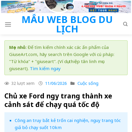
Skip
to
MẪU WEB BLOG DU
content
LỊCH
Mẹo nhỏ:
Để tìm kiếm chính xác các ấn phẩm của
GiuseArt.com, hãy search trên Google với cú pháp:
"Từ khóa" + "giuseart". (Ví dụ: thiệp tân linh mục
giuseart).
Tìm kiếm ngay
Cuộc sống
32 lượt xem
11/06/2026
Chủ xe Ford ngụy trang thành xe
cảnh sát để chạy quá tốc độ
Công an truy bắt kẻ trốn cai nghiện, nguỵ trang tóc
giả bỏ chạy suốt 10km