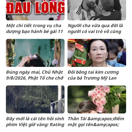
mạng?
Một chi tiết trong vụ cha
Người cha vừa qua đời là
dượng bạo hành bé gái 11
người có vai trò vô cùng
tuổi ở Đồng Nai khiến tôi
đặc biệt với sự nghiệp vĩ
xót xa: Đây có lẽ là điều
đại của Messi
khiến con đau lòng nhất
Đúng ngày mai, Chủ Nhật
Đôi bông tai kim cương
9/8/2026, Phật Tổ che chở
của bà Trương Mỹ Lan
3 con giáp &amp;apos;đạp
được định giá hơn 9,4 tỷ
trúng mỏ
đồng
vàng&amp;apos;, sự
nghiệp vượng phát
Đây mới là cái tên hồi sinh
Thần Tài &amp;apos;điểm
phim Việt giờ vàng: Rating
mặt gọi tên&amp;apos;
vượt mốc 50%, nhà đài
sau ngày 8/8/2026, 3 con