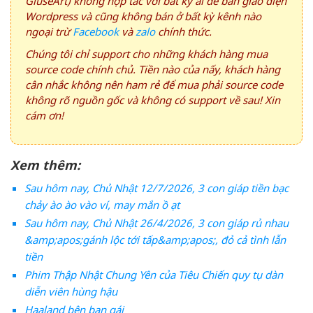
GiuseArt) không hợp tác với bất kỳ ai để bán giao diện
Wordpress và cũng không bán ở bất kỳ kênh nào
ngoại trừ
Facebook
và
zalo
chính thức.
Chúng tôi chỉ support cho những khách hàng mua
source code chính chủ. Tiền nào của nấy, khách hàng
cân nhắc không nên ham rẻ để mua phải source code
không rõ nguồn gốc và không có support về sau! Xin
cám ơn!
Xem thêm:
Sau hôm nay, Chủ Nhật 12/7/2026, 3 con giáp tiền bạc
chảy ào ào vào ví, may mắn ồ ạt
Sau hôm nay, Chủ Nhật 26/4/2026, 3 con giáp rủ nhau
&amp;apos;gánh lộc tới tấp&amp;apos;, đỏ cả tình lẫn
tiền
Phim Thập Nhật Chung Yên của Tiêu Chiến quy tụ dàn
diễn viên hùng hậu
Haaland bên bạn gái