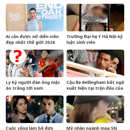
cuốn hút với bikini nhỏ xíu,
danh lợi song toàn, kinh
sắc vóc tuổi 32 khiến dân
doanh vượng phát, thu
mạng chú ý
hái bộn tiền
Ai cản được nữ diễn viên
Trường Đại học Y Hà Nội kỷ
đẹp nhất thế giới 2026
luật sinh viên
sau con số gần 2 tỷ USD?
&amp;apos;dọa&amp;apos;
sẽ lấy trật ven bệnh nhân
Ly kỳ người đàn ông mặc
Cậu Be Bellingham bất ngờ
áo trắng tới xem
xuất hiện tại trận đấu của
Indonesia thi đấu và bí kíp
Arsenal
giúp ĐTVN thăng hoa tại
AFF Cup 2026
Cuộc sống làm bố đơn
Mỹ nhân ngành múa SN