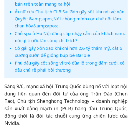
bản trên toàn mạng xã hội
Ái nữ cựu Chủ tịch CLB Sài Gòn gây sốt khi nói về Văn
Quyết: &amp;apos;Nét chồng mình cọc chứ nội tâm
chan hòa&amp;apos;
Chủ spa ở Hà Nội đăng clip nhạy cảm của khách nam,
nói gì trước làn sóng chỉ trích?
Cô gái gây xôn xao khi chi hơn 2,6 tỷ thẩm mỹ, cắt 6
xương sườn để giống búp bê Barbie
Phù dâu gãy cột sống vì trò đùa lố trong đám cưới, cô
dâu chú rể phải bồi thường
Sáng 9/6, mạng xã hội Trung Quốc bùng nổ với loạt nội
dung liên quan đến đời tư của ông Trần Đào (Chen
Tao), Chủ tịch Shenghong Technology – doanh nghiệp
sản xuất bảng mạch in (PCB) hàng đầu Trung Quốc,
đồng thời là đối tác chuỗi cung ứng chiến lược của
Nvidia.