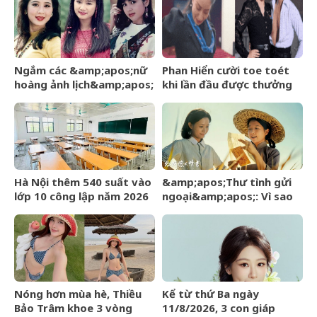
đồng
bikini, hé lộ bí quyết từ
gần 30 năm tập võ
Ngắm các &amp;apos;nữ
Phan Hiển cười toe toét
hoàng ảnh lịch&amp;apos;
khi lần đầu được thưởng
thập niên 90 từng khiến
nóng bằng cả xấp tiền, 1
bao người mê mẩn
giây sau đã bị Khánh Thi
&amp;apos;tịch
thu&amp;apos;
Hà Nội thêm 540 suất vào
&amp;apos;Thư tình gửi
lớp 10 công lập năm 2026
ngoại&amp;apos;: Vì sao
cho học sinh chưa trúng
một câu chuyện cũ lại thu
tuyển
hút khán giả Việt?
Nóng hơn mùa hè, Thiều
Kể từ thứ Ba ngày
Bảo Trâm khoe 3 vòng
11/8/2026, 3 con giáp