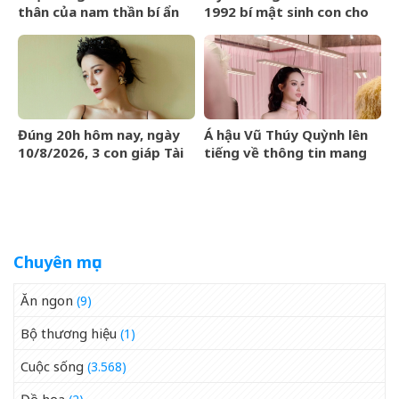
thân của nam thần bí ẩn
1992 bí mật sinh con cho
nhất màn ảnh Hoa ngữ
đại gia: Cuộc sống hiện tại
gây choáng ngợp
Đúng 20h hôm nay, ngày
Á hậu Vũ Thúy Quỳnh lên
10/8/2026, 3 con giáp Tài
tiếng về thông tin mang
Lộc đến tay, tiền chất đầy
thai với thiếu gia Đức
nhà, đổi đời ngoạn mục
Phạm
Chuyên mục
Ăn ngon
(9)
Bộ thương hiệu
(1)
Cuộc sống
(3.568)