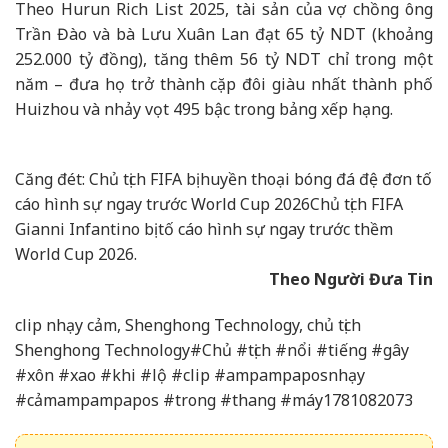
Theo Hurun Rich List 2025, tài sản của vợ chồng ông
Trần Đào và bà Lưu Xuân Lan đạt 65 tỷ NDT (khoảng
252.000 tỷ đồng), tăng thêm 56 tỷ NDT chỉ trong một
năm – đưa họ trở thành cặp đôi giàu nhất thành phố
Huizhou và nhảy vọt 495 bậc trong bảng xếp hạng.
Căng đét: Chủ tịch FIFA bị huyền thoại bóng đá đệ đơn tố
cáo hình sự ngay trước World Cup 2026
Chủ tịch FIFA
Gianni Infantino bị tố cáo hình sự ngay trước thềm
World Cup 2026.
Theo Người Đưa Tin
clip nhạy cảm, Shenghong Technology, chủ tịch
Shenghong Technology#Chủ #tịch #nổi #tiếng #gây
#xôn #xao #khi #lộ #clip #ampampaposnhạy
#cảmampampapos #trong #thang #máy1781082073