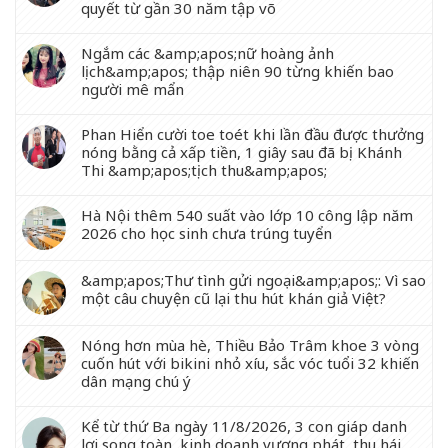
quyết từ gần 30 năm tập võ
Ngắm các &amp;apos;nữ hoàng ảnh
lịch&amp;apos; thập niên 90 từng khiến bao
người mê mẩn
Phan Hiển cười toe toét khi lần đầu được thưởng
nóng bằng cả xấp tiền, 1 giây sau đã bị Khánh
Thi &amp;apos;tịch thu&amp;apos;
Hà Nội thêm 540 suất vào lớp 10 công lập năm
2026 cho học sinh chưa trúng tuyển
&amp;apos;Thư tình gửi ngoại&amp;apos;: Vì sao
một câu chuyện cũ lại thu hút khán giả Việt?
Nóng hơn mùa hè, Thiều Bảo Trâm khoe 3 vòng
cuốn hút với bikini nhỏ xíu, sắc vóc tuổi 32 khiến
dân mạng chú ý
Kể từ thứ Ba ngày 11/8/2026, 3 con giáp danh
lợi song toàn, kinh doanh vượng phát, thu hái