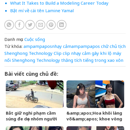
What It Takes to Build a Modeling Career Today
Bật mí về cái tên Lamine Yamal
Danh mục:
Cuộc sống
Từ khóa:
ampampaposnhạy
cảmampampapos
chữ
chủ tịch
Shenghong Technology
Clip
clip nhạy cảm
gây
khi
lộ
máy
nối
Shenghong Technology
thăng
tích
tiếng
trong
xao
xôn
Bài viết cùng chủ đề:
Bắt giữ nghi phạm cầm
&amp;apos;Hoa khôi làng
súng đe dọa nhóm người
võ&amp;apos; khoe vòng
đuổi theo đòi 500.000
eo đẹp không tưởng với