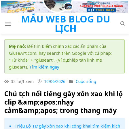
Skip
to
MẪU WEB BLOG DU
content
LỊCH
Mẹo nhỏ:
Để tìm kiếm chính xác các ấn phẩm của
GiuseArt.com, hãy search trên Google với cú pháp:
"Từ khóa" + "giuseart". (Ví dụ: thiệp tân linh mục
giuseart).
Tìm kiếm ngay
Cuộc sống
32 lượt xem
10/06/2026
Chủ tịch nổi tiếng gây xôn xao khi lộ
clip &amp;apos;nhạy
cảm&amp;apos; trong thang máy
Triệu Lộ Tư gây xôn xao khi công khai tìm kiếm kịch