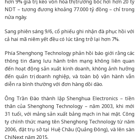
hơn 9% giá trị, kéo vốn hóa thị trường bốc hơi hơn 20 tỷ
NDT – tương đương khoảng 77.000 tỷ đồng – chỉ trong
nửa ngày.
Sang phiên sáng 9/6, cổ phiếu ghi nhận đà phục hồi với
cả hai mã niêm yết đều có lúc tăng trở lại hơn 7%.
Phía Shenghong Technology phản hồi báo giới rằng các
thông tin đang lưu hành trên mạng không liên quan
đến hoạt động sản xuất kinh doanh, không ảnh hưởng
đến quản trị doanh nghiệp, và toàn bộ vận hành vẫn
diễn ra bình thường với đơn hàng dồi dào.
Ông Trần Đào thành lập Shenghua Electronics – tiền
thân của Shenghong Technology – năm 2003, khi mới
31 tuổi, với mảng sản xuất bảng mạch in hai mặt. Công
ty chính thức mang tên Shenghong Technology từ năm
2006, đặt trụ sở tại Huệ Châu (Quảng Đông), và lên sàn
ChiNext năm 2015.