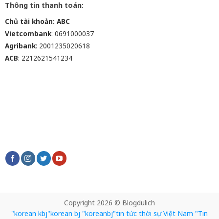
Thông tin thanh toán:
Chủ tài khoản: ABC
Vietcombank
: 0691000037
Agribank
: 2001235020618
ACB
: 2212621541234
Copyright 2026 © Blogdulich
"korean kbj​
"korean bj
"koreanbj​
"tin tức thời sự Việt Nam
"Tin