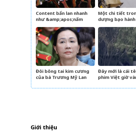
Content bẩn lan nhanh
Một chi tiết tro
như &amp;apos;nấm
dượng bạo hành 
mốc&amp;apos;, trách
11 tuổi ở Đồng N
nhiệm của người dùng
tôi xót xa: Đây c
mạng?
điều khiến con đ
nhất
Đôi bông tai kim cương
Đây mới là cái tê
của bà Trương Mỹ Lan
phim Việt giờ và
được định giá hơn 9,4 tỷ
Rating vượt mốc
đồng
nhà đài đút túi 3
tập
Giới thiệu