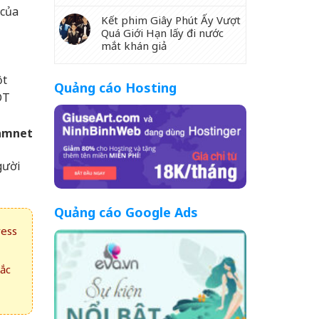
 của
Kết phim Giây Phút Ấy Vượt
Quá Giới Hạn lấy đi nước
mắt khán giả
ột
Quảng cáo Hosting
DT
amnet
gười
Quảng cáo Google Ads
ress
hắc