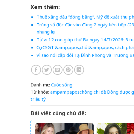
Xem thêm:
Thuế xăng dầu “đóng băng”, Mỹ đề xuất thu phí
Trúng số độc đắc vào đúng 2 ngày liên tiếp (2
nhung lụa
Tử vi 12 con giáp thứ Ba ngày 14/7/2026: 5 tu
Cục CSGT &amp;apos;chốt&amp;apos; cách phân l
Vì sao nói cặp đôi Tạ Đình Phong và Trương 
Danh mục:
Cuộc sống
Từ khóa:
ampampaposchồng
chi
đề
Đông
được
triệu
tỷ
Bài viết cùng chủ đề: