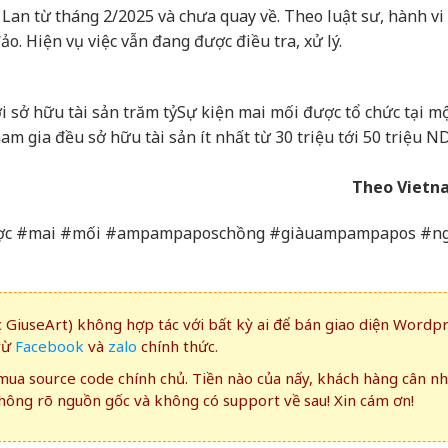
Lan từ tháng 2/2025 và chưa quay về. Theo luật sư, hành vi
o. Hiện vụ việc vẫn đang được điều tra, xử lý.
i sở hữu tài sản trăm tỷ
Sự kiện mai mối được tổ chức tại m
am gia đều sở hữu tài sản ít nhất từ 30 triệu tới 50 triệu N
Theo Vietn
được #mai #mối #ampampaposchồng #giàuampampapos #n
GiuseArt) không hợp tác với bất kỳ ai để bán giao diện Wordp
rừ
Facebook
và
zalo
chính thức.
ua source code chính chủ. Tiền nào của nấy, khách hàng cân n
ông rõ nguồn gốc và không có support về sau! Xin cám ơn!