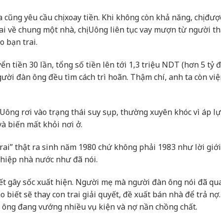
cũng yêu cầu chị xoay tiền. Khi không còn khả năng, chị đượ
lai về chung một nhà, chị Uông liên tục vay mượn từ người th
o bạn trai.
n tiền 30 lần, tổng số tiền lên tới 1,3 triệu NDT (hơn 5 tỷ đ
ười đàn ông đều tìm cách trì hoãn. Thậm chí, anh ta còn việ
 Uông rơi vào trạng thái suy sụp, thường xuyên khóc vì áp lự
và biến mất khỏi nơi ở.
 trai” thật ra sinh năm 1980 chứ không phải 1983 như lời giới
ghiệp nhà nước như đã nói.
iết gây sốc xuất hiện. Người mẹ mà người đàn ông nói đã qu
o biết sẽ thay con trai giải quyết, đề xuất bán nhà để trả nợ
àn ông đang vướng nhiều vụ kiện và nợ nần chồng chất.