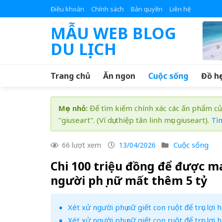
Skip
Điều khoản
Chính sách
Bản quyền
Liên hệ
to
MẪU WEB BLOG
content
DU LỊCH
Trang chủ
Ăn ngon
Cuộc sống
Đồ họ
Mẹo nhỏ:
Để tìm kiếm chính xác các ấn phẩm củ
"giuseart". (Ví dụ: thiệp tân linh mục giuseart).
Tì
Cuộc sống
66 lượt xem
13/04/2026
Chi 100 triệu đồng để được 
người phụ nữ mất thêm 5 tỷ
Xét xử người phụ nữ giết con ruột để trục lợi
Xét xử người phụ nữ giết con ruột để trục lợi