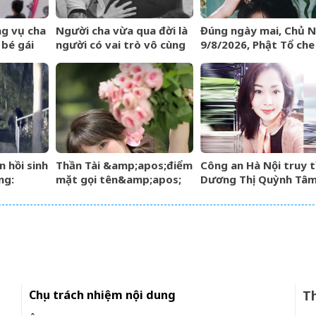
ng vụ cha
Người cha vừa qua đời là
Đúng ngày mai, Chủ 
bé gái
người có vai trò vô cùng
9/8/2026, Phật Tổ che
ai khiến
đặc biệt với sự nghiệp vĩ
3 con giáp
ó lẽ là
đại của Messi
&amp;apos;đạp trún
au lòng
vàng&amp;apos;, sự
nghiệp vượng phát
n hồi sinh
Thần Tài &amp;apos;điểm
Công an Hà Nội truy 
ng:
mặt gọi tên&amp;apos;
Dương Thị Quỳnh Tâ
 50%,
sau ngày 8/8/2026, 3 con
 tỷ mỗi
giáp lộc nhiều hơn sông,
chính thức hết khổ
Chịu trách nhiệm nội dung
Th