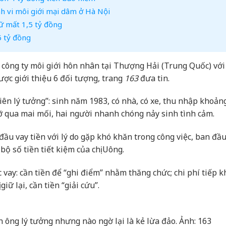
nh vi môi giới mại dâm ở Hà Nội
nữ mất 1,5 tỷ đồng
6 tỷ đồng
 công ty môi giới hôn nhân tại Thượng Hải (Trung Quốc) vớ
ược giới thiệu 6 đối tượng, trang
163
đưa tin.
ên lý tưởng”: sinh năm 1983, có nhà, có xe, thu nhập khoản
ỡ qua mai mối, hai người nhanh chóng nảy sinh tình cảm.
đầu vay tiền với lý do gặp khó khăn trong công việc, ban đầu
bộ số tiền tiết kiệm của chị Uông.
c vay: cần tiền để “ghi điểm” nhằm thăng chức; chi phí tiếp k
iữ lại, cần tiền “giải cứu”.
 ông lý tưởng nhưng nào ngờ lại là kẻ lừa đảo. Ảnh: 163