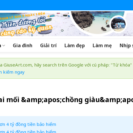
a
Gia đình
Giải trí
Làm đẹp
Làm mẹ
Nhịp 
a GiuseArt.com, hãy search trên Google với cú pháp: "Từ khóa"
m kiếm ngay
mai mối &amp;apos;chồng giàu&amp;apo
 hơn 4 tỷ đồng tiền bảo hiểm
 hơn 4 tỷ đồng tiền bảo hiểm