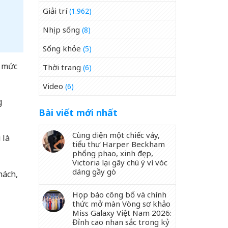
Giải trí
(1.962)
Nhịp sống
(8)
Sống khỏe
(5)
i mức
Thời trang
(6)
Video
(6)
g
Bài viết mới nhất
Cùng diện một chiếc váy,
 là
tiểu thư Harper Beckham
phổng phao, xinh đẹp,
Victoria lại gây chú ý vì vóc
dáng gầy gò
hách,
Họp báo công bố và chính
thức mở màn Vòng sơ khảo
Miss Galaxy Việt Nam 2026:
Đỉnh cao nhan sắc trong kỷ