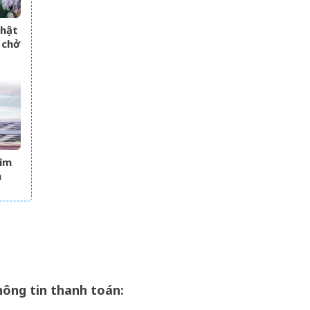
Nhật
 chở
g mỏ
tìm
m
ông tin thanh toán: