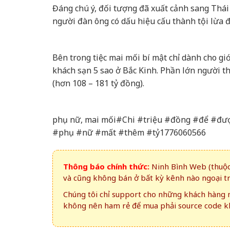
Đáng chú ý, đối tượng đã xuất cảnh sang Thái 
người đàn ông có dấu hiệu cấu thành tội lừa đả
Bên trong tiệc mai mối bí mật chỉ dành cho giớ
khách sạn 5 sao ở Bắc Kinh. Phần lớn người th
(hơn 108 – 181 tỷ đồng).
phụ nữ, mai mối#Chi #triệu #đồng #để #
#phụ #nữ #mất #thêm #tỷ1776060566
Thông báo chính thức:
Ninh Bình Web (thuộc 
và cũng không bán ở bất kỳ kênh nào ngoại t
Chúng tôi chỉ support cho những khách hàng m
không nên ham rẻ để mua phải source code kh