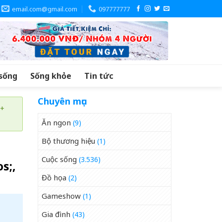
email.com@gmail.com
097777777
sống
Sống khỏe
Tin tức
Chuyên mục
 +
Ăn ngon
(9)
Bộ thương hiệu
(1)
Cuộc sống
(3.536)
s;,
Đồ họa
(2)
Gameshow
(1)
Gia đình
(43)