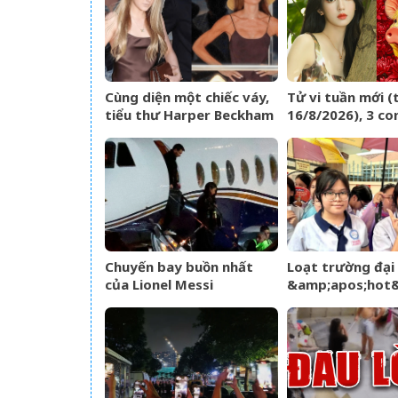
Cùng diện một chiếc váy,
Tử vi tuần mới (
tiểu thư Harper Beckham
16/8/2026), 3 co
phổng phao, xinh đẹp,
tiền về như nước
Victoria lại gây chú ý vì
vàng dư dả
vóc dáng gầy gò
Chuyến bay buồn nhất
Loạt trường đại
của Lionel Messi
&amp;apos;hot
công bố điểm c
nay, thí sinh hồi
kết quả