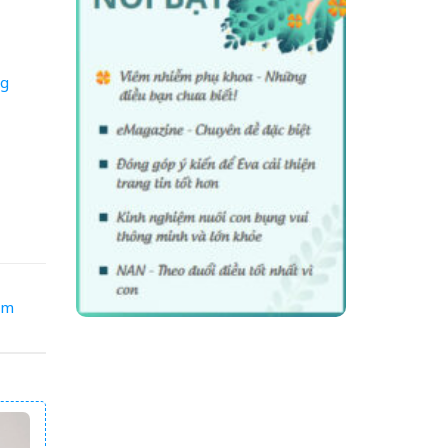
ng
êm