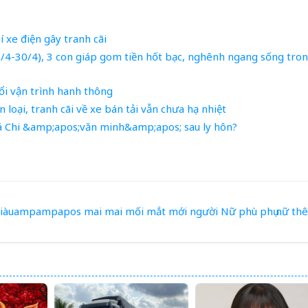
 xe điện gây tranh cãi
9/4-30/4), 3 con giáp gom tiền hốt bạc, nghênh ngang sống tro
ổi vận trình hanh thông
oại, tranh cãi về xe bán tải vẫn chưa hạ nhiệt
Bá Chi &amp;apos;văn minh&amp;apos; sau ly hôn?
giàuampampapos
mai
mai mối
mắt
mới
người
Nữ
phù
phụ nữ
th