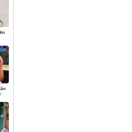
ên
hần
ự
ức