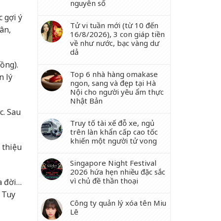
nguyên số
c gợi ý
Tử vi tuần mới (từ 10 đến
ân,
16/8/2026), 3 con giáp tiền
về như nước, bạc vàng dư
dả
ồng).
Top 6 nhà hàng omakase
n lý
ngon, sang và đẹp tại Hà
Nội cho người yêu ẩm thực
Nhật Bản
c. Sau
Truy tố tài xế đỗ xe, ngủ
trên làn khẩn cấp cao tốc
khiến một người tử vong
 thiệu
Singapore Night Festival
2026 hứa hẹn nhiều đặc sắc
vì chủ đề thần thoại
a đời…
. Tuy
Công ty quản lý xóa tên Miu
Lê