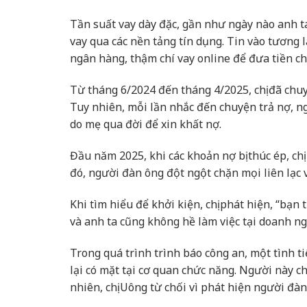
Tần suất vay dày đặc, gần như ngày nào anh ta 
vay qua các nền tảng tín dụng. Tin vào tương 
ngân hàng, thậm chí vay online để đưa tiền ch
Từ tháng 6/2024 đến tháng 4/2025, chị đã chuyể
Tuy nhiên, mỗi lần nhắc đến chuyện trả nợ, ng
do mẹ qua đời để xin khất nợ.
Đầu năm 2025, khi các khoản nợ bị thúc ép, chị
đó, người đàn ông đột ngột chặn mọi liên lạc 
Khi tìm hiểu để khởi kiện, chị phát hiện, “bạn
và anh ta cũng không hề làm việc tại doanh n
Trong quá trình trình báo công an, một tình t
lại có mặt tại cơ quan chức năng. Người này ch
nhiên, chị Uông từ chối vì phát hiện người đ