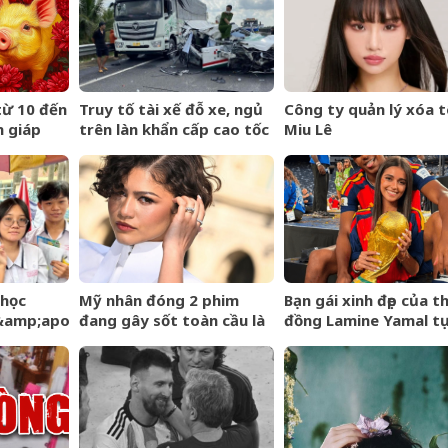
từ 10 đến
Truy tố tài xế đỗ xe, ngủ
Công ty quản lý xóa t
n giáp
trên làn khẩn cấp cao tốc
Miu Lê
, bạc
khiến một người tử vong
 học
Mỹ nhân đóng 2 phim
Bạn gái xinh đẹp của t
&amp;apos;
đang gây sốt toàn cầu là
đồng Lamine Yamal t
huẩn hôm
bà xã của
mình hé lộ tình hình s
 hộp chờ
&amp;apos;Người
khoẻ đáng lo
Nhện&amp;apos;