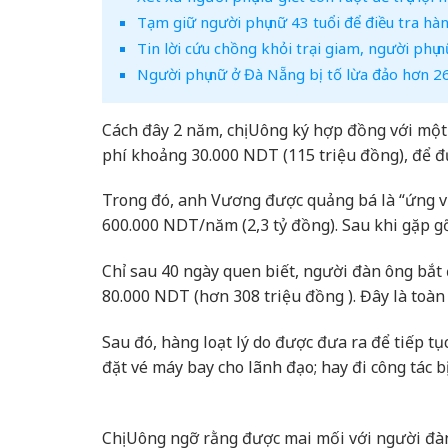
Tạm giữ người phụ nữ 43 tuổi để điều tra hà
Tin lời cứu chồng khỏi trại giam, người phụ 
Người phụ nữ ở Đà Nẵng bị tố lừa đảo hơn 2
Cách đây 2 năm, chị Uông ký hợp đồng với một
phí khoảng 30.000 NDT (115 triệu đồng), để đ
Trong đó, anh Vương được quảng bá là “ứng vi
600.000 NDT/năm (2,3 tỷ đồng). Sau khi gặp g
Chỉ sau 40 ngày quen biết, người đàn ông bắt 
80.000 NDT (hơn 308 triệu đồng ). Đây là toàn 
Sau đó, hàng loạt lý do được đưa ra để tiếp tụ
đặt vé máy bay cho lãnh đạo; hay đi công tác bị g
Chị Uông ngỡ rằng được mai mối với người đàn