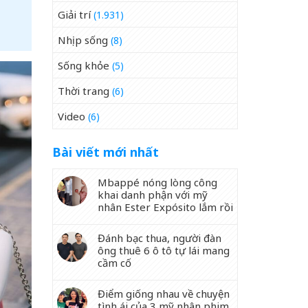
Giải trí
(1.931)
Nhịp sống
(8)
Sống khỏe
(5)
Thời trang
(6)
Video
(6)
Bài viết mới nhất
Mbappé nóng lòng công
khai danh phận với mỹ
nhân Ester Expósito lắm rồi
Đánh bạc thua, người đàn
ông thuê 6 ô tô tự lái mang
cầm cố
Điểm giống nhau về chuyện
tình ái của 3 mỹ nhân phim