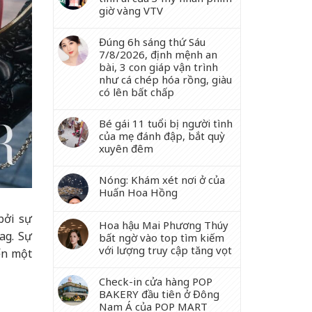
giờ vàng VTV
Đúng 6h sáng thứ Sáu
7/8/2026, định mệnh an
bài, 3 con giáp vận trình
như cá chép hóa rồng, giàu
có lên bất chấp
Bé gái 11 tuổi bị người tình
của mẹ đánh đập, bắt quỳ
xuyên đêm
Nóng: Khám xét nơi ở của
Huấn Hoa Hồng
bởi sự
Hoa hậu Mai Phương Thúy
ag. Sự
bất ngờ vào top tìm kiếm
với lượng truy cập tăng vọt
ến một
Check-in cửa hàng POP
BAKERY đầu tiên ở Đông
Nam Á của POP MART