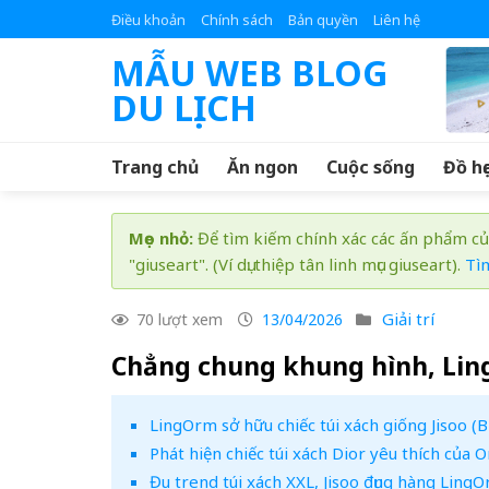
Skip
Điều khoản
Chính sách
Bản quyền
Liên hệ
to
MẪU WEB BLOG
content
DU LỊCH
Trang chủ
Ăn ngon
Cuộc sống
Đồ họ
Mẹo nhỏ:
Để tìm kiếm chính xác các ấn phẩm củ
"giuseart". (Ví dụ: thiệp tân linh mục giuseart).
Tì
Giải trí
70 lượt xem
13/04/2026
Chẳng chung khung hình, Ling
LingOrm sở hữu chiếc túi xách giống Jisoo 
Phát hiện chiếc túi xách Dior yêu thích của
Đu trend túi xách XXL, Jisoo đụng hàng LingO