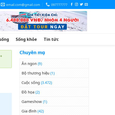
email.com@gmail.com
097777777
sống
Sống khỏe
Tin tức
Chuyên mục
 +
Ăn ngon
(9)
Bộ thương hiệu
(1)
Cuộc sống
(3.472)
Đồ họa
(2)
Gameshow
(1)
Gia đình
(42)