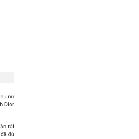
phụ nữ
ch Dior
ần tối
 đã đủ