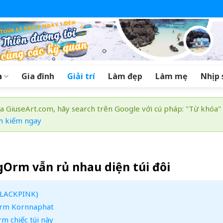
a
Gia đình
Giải trí
Làm đẹp
Làm mẹ
Nhịp 
a GiuseArt.com, hãy search trên Google với cú pháp: "Từ khóa"
m kiếm ngay
Orm vẫn rủ nhau diện túi đôi
(BLACKPINK)
 Orm Kornnaphat
rm chiếc túi này