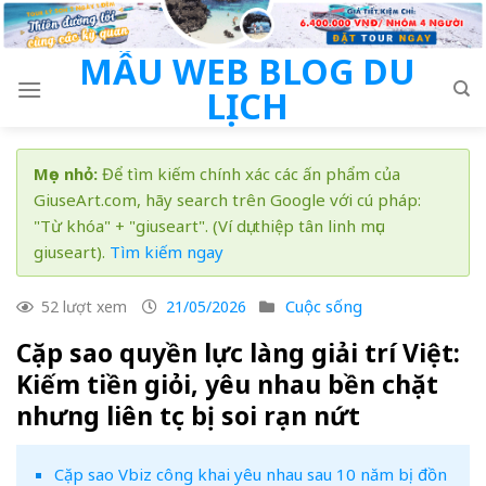
Skip
to
MẪU WEB BLOG DU
content
LỊCH
Mẹo nhỏ:
Để tìm kiếm chính xác các ấn phẩm của
GiuseArt.com, hãy search trên Google với cú pháp:
"Từ khóa" + "giuseart". (Ví dụ: thiệp tân linh mục
giuseart).
Tìm kiếm ngay
Cuộc sống
52 lượt xem
21/05/2026
Cặp sao quyền lực làng giải trí Việt:
Kiếm tiền giỏi, yêu nhau bền chặt
nhưng liên tục bị soi rạn nứt
Cặp sao Vbiz công khai yêu nhau sau 10 năm bị đồn