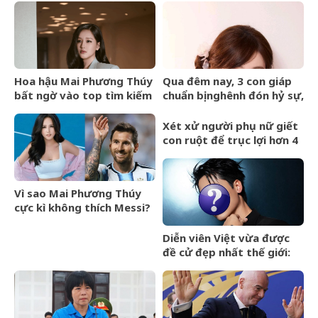
Hoa hậu Mai Phương Thúy
Qua đêm nay, 3 con giáp
bất ngờ vào top tìm kiếm
chuẩn bị nghênh đón hỷ sự,
với lượng truy cập tăng
tài vận hanh thông, lên
vọt
hương hóa Rồng hóa
Xét xử người phụ nữ giết
Phượng
con ruột để trục lợi hơn 4
tỷ đồng tiền bảo hiểm
Vì sao Mai Phương Thúy
cực kì không thích Messi?
Diễn viên Việt vừa được
đề cử đẹp nhất thế giới:
Gương mặt hoàn hảo khó
cưỡng, ăn tiền nhất là đôi
mắt cực phẩm