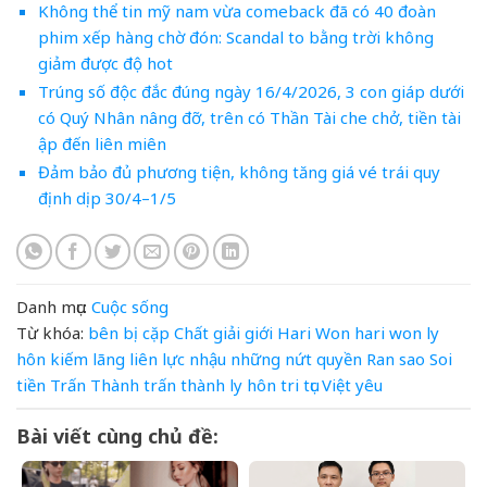
Không thể tin mỹ nam vừa comeback đã có 40 đoàn
phim xếp hàng chờ đón: Scandal to bằng trời không
giảm được độ hot
Trúng số độc đắc đúng ngày 16/4/2026, 3 con giáp dưới
có Quý Nhân nâng đỡ, trên có Thần Tài che chở, tiền tài
ập đến liên miên
Đảm bảo đủ phương tiện, không tăng giá vé trái quy
định dịp 30/4–1/5
Danh mục:
Cuộc sống
Từ khóa:
bên
bị
cặp
Chất
giải
giới
Hari Won
hari won ly
hôn
kiếm
lãng
liên
lực
nhậu
những
nứt
quyền
Ran
sao
Soi
tiền
Trấn Thành
trấn thành ly hôn
tri
tục
Việt
yêu
Bài viết cùng chủ đề: