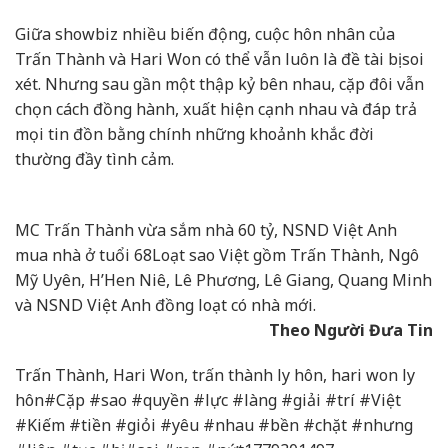
Giữa showbiz nhiều biến động, cuộc hôn nhân của
Trấn Thành và Hari Won có thể vẫn luôn là đề tài bị soi
xét. Nhưng sau gần một thập kỷ bên nhau, cặp đôi vẫn
chọn cách đồng hành, xuất hiện cạnh nhau và đáp trả
mọi tin đồn bằng chính những khoảnh khắc đời
thường đầy tình cảm.
MC Trấn Thành vừa sắm nhà 60 tỷ, NSND Việt Anh
mua nhà ở tuổi 68
Loạt sao Việt gồm Trấn Thành, Ngô
Mỹ Uyên, H’Hen Niê, Lê Phương, Lê Giang, Quang Minh
và NSND Việt Anh đồng loạt có nhà mới.
Theo Người Đưa Tin
Trấn Thành, Hari Won, trấn thành ly hôn, hari won ly
hôn#Cặp #sao #quyền #lực #làng #giải #trí #Việt
#Kiếm #tiền #giỏi #yêu #nhau #bền #chặt #nhưng