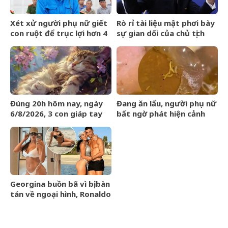
Xét xử người phụ nữ giết
Rò rỉ tài liệu mật phơi bày
con ruột để trục lợi hơn 4
sự gian dối của chủ tịch
tỷ đồng tiền bảo hiểm
FIFA và dự án ngầm Super
League
Đúng 20h hôm nay, ngày
Đang ăn lẩu, người phụ nữ
6/8/2026, 3 con giáp tay
bất ngờ phát hiện cảnh
trái gom BẠC, tay phải hốt
tượng &amp;apos;nổi da
VÀNG, phú quý ngập nhà
gà&amp;apos; trong nồi
Georgina buồn bã vì bị bàn
tán về ngoại hình, Ronaldo
nói một câu cảm động
khiến 4 triệu người đồng
tình