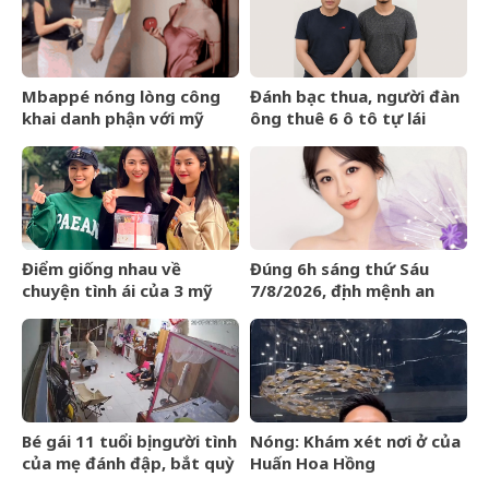
Mbappé nóng lòng công
Đánh bạc thua, người đàn
khai danh phận với mỹ
ông thuê 6 ô tô tự lái
nhân Ester Expósito lắm
mang cầm cố
rồi
Điểm giống nhau về
Đúng 6h sáng thứ Sáu
chuyện tình ái của 3 mỹ
7/8/2026, định mệnh an
nhân phim giờ vàng VTV
bài, 3 con giáp vận trình
như cá chép hóa rồng,
giàu có lên bất chấp
Bé gái 11 tuổi bị người tình
Nóng: Khám xét nơi ở của
của mẹ đánh đập, bắt quỳ
Huấn Hoa Hồng
xuyên đêm