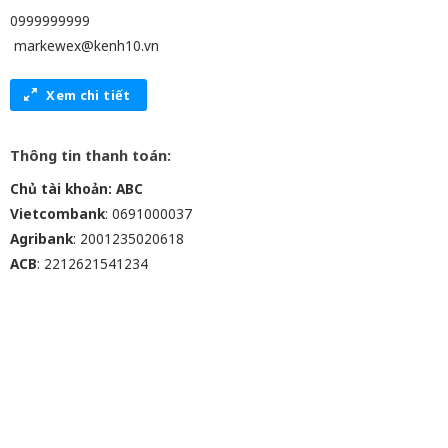
0999999999
markewex@kenh10.vn
Xem chi tiết
Thông tin thanh toán:
Chủ tài khoản: ABC
Vietcombank
: 0691000037
Agribank
: 2001235020618
ACB
: 2212621541234