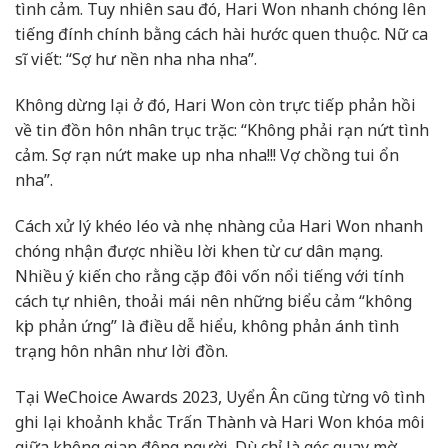
tình cảm. Tuy nhiên sau đó, Hari Won nhanh chóng lên
tiếng đính chính bằng cách hài hước quen thuộc. Nữ ca
sĩ viết: “Sợ hư nền nha nha nha”.
Không dừng lại ở đó, Hari Won còn trực tiếp phản hồi
về tin đồn hôn nhân trục trặc: “Không phải rạn nứt tình
cảm. Sợ rạn nứt make up nha nha!!! Vợ chồng tui ổn
nha”.
Cách xử lý khéo léo và nhẹ nhàng của Hari Won nhanh
chóng nhận được nhiều lời khen từ cư dân mạng.
Nhiều ý kiến cho rằng cặp đôi vốn nổi tiếng với tính
cách tự nhiên, thoải mái nên những biểu cảm “không
kịp phản ứng” là điều dễ hiểu, không phản ánh tình
trạng hôn nhân như lời đồn.
Tại
WeChoice Awards 2023
, Uyển Ân cũng từng vô tình
ghi lại khoảnh khắc Trấn Thành và Hari Won khóa môi
giữa không gian đông người. Dù chỉ là góc quay mờ