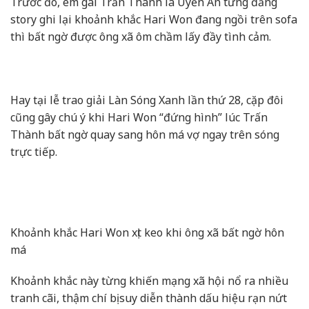
Trước đó, em gái Trấn Thành là
Uyển Ân
từng đăng
story ghi lại khoảnh khắc Hari Won đang ngồi trên sofa
thì bất ngờ được ông xã ôm chầm lấy đầy tình cảm.
Hay tại lễ trao giải
Làn Sóng Xanh
lần thứ 28, cặp đôi
cũng gây chú ý khi Hari Won “đứng hình” lúc Trấn
Thành bất ngờ quay sang hôn má vợ ngay trên sóng
trực tiếp.
Khoảnh khắc Hari Won xịt keo khi ông xã bất ngờ hôn
má
Khoảnh khắc này từng khiến mạng xã hội nổ ra nhiều
tranh cãi, thậm chí bị suy diễn thành dấu hiệu rạn nứt