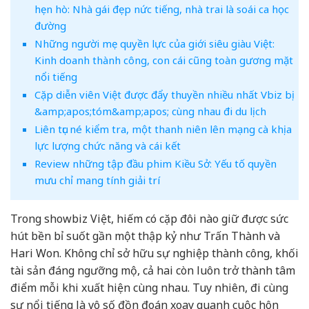
hẹn hò: Nhà gái đẹp nức tiếng, nhà trai là soái ca học
đường
Những người mẹ quyền lực của giới siêu giàu Việt:
Kinh doanh thành công, con cái cũng toàn gương mặt
nổi tiếng
Cặp diễn viên Việt được đẩy thuyền nhiều nhất Vbiz bị
&amp;apos;tóm&amp;apos; cùng nhau đi du lịch
Liên tục né kiểm tra, một thanh niên lên mạng cà khịa
lực lượng chức năng và cái kết
Review những tập đầu phim Kiều Sở: Yếu tố quyền
mưu chỉ mang tính giải trí
Trong showbiz Việt, hiếm có cặp đôi nào giữ được sức
hút bền bỉ suốt gần một thập kỷ như
Trấn Thành
và
Hari Won
. Không chỉ sở hữu sự nghiệp thành công, khối
tài sản đáng ngưỡng mộ, cả hai còn luôn trở thành tâm
điểm mỗi khi xuất hiện cùng nhau. Tuy nhiên, đi cùng
sự nổi tiếng là vô số đồn đoán xoay quanh cuộc hôn