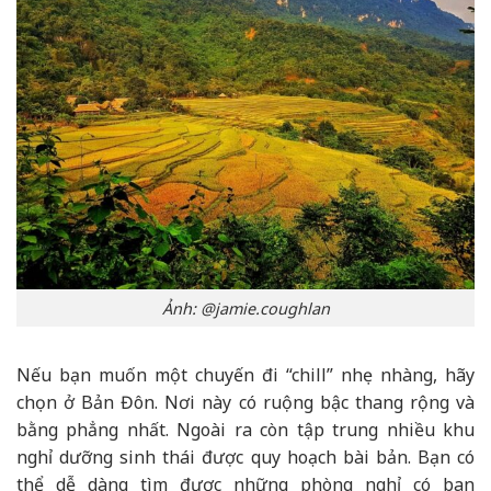
Ảnh: @jamie.coughlan
Nếu bạn muốn một chuyến đi “chill” nhẹ nhàng, hãy
chọn ở Bản Đôn. Nơi này có ruộng bậc thang rộng và
bằng phẳng nhất. Ngoài ra còn tập trung nhiều khu
nghỉ dưỡng sinh thái được quy hoạch bài bản. Bạn có
thể dễ dàng tìm được những phòng nghỉ có ban