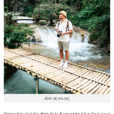
Ảnh: @_im.rot_
Dòng chảy từ trên đỉnh thác được phân bổ tuần tự qua