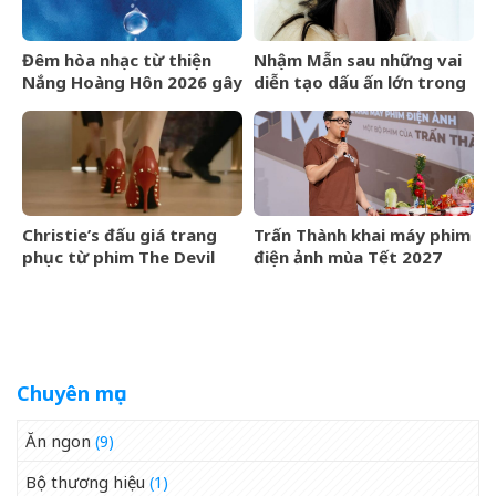
Đêm hòa nhạc từ thiện
Nhậm Mẫn sau những vai
Nắng Hoàng Hôn 2026 gây
diễn tạo dấu ấn lớn trong
quỹ cho bệnh nhân chạy
nửa đầu năm 2026
thận nhân tạo
Christie’s đấu giá trang
Trấn Thành khai máy phim
phục từ phim The Devil
điện ảnh mùa Tết 2027
Wears Prada
Chuyên mục
Ăn ngon
(9)
Bộ thương hiệu
(1)