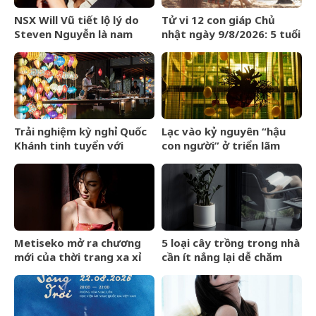
NSX Will Vũ tiết lộ lý do
Tử vi 12 con giáp Chủ
Steven Nguyễn là nam
nhật ngày 9/8/2026: 5 tuổi
chính đầu tiên trong vũ
yên vui cuối tuần
trụ “Chị chị em em”
Trải nghiệm kỳ nghỉ Quốc
Lạc vào kỷ nguyên “hậu
Khánh tinh tuyển với
con người” ở triển lãm
Regent Phú Quốc
Olit Olit Che Cha Chà Uytt
Chit Chítt
Metiseko mở ra chương
5 loại cây trồng trong nhà
mới của thời trang xa xỉ
cần ít nắng lại dễ chăm
mang bản sắc Việt
sóc