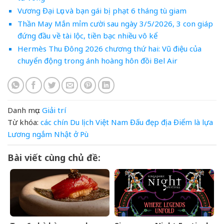
Vương Đại Lục và bạn gái bị phạt 6 tháng tù giam
Thần May Mắn mỉm cười sau ngày 3/5/2026, 3 con giáp
đứng đầu về tài lộc, tiền bạc nhiều vô kể
Hermès Thu Đông 2026 chương thứ hai: Vũ điệu của
chuyển động trong ánh hoàng hôn đồi Bel Air
Danh mục:
Giải trí
Từ khóa:
các
chín
Du lịch Việt Nam
Đấu
đẹp
địa
Điểm
là
lựa
Lương
ngắm
Nhật
ở
Pù
Bài viết cùng chủ đề: