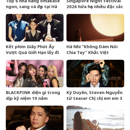
Top 6 nhà hàng omakase
Singapore Night Festival
ngon, sang và đẹp tại Hà
2026 hứa hẹn nhiều đặc sắc
Nội cho người yêu ẩm
vì chủ đề thần thoại
thực Nhật Bản
Kết phim Giây Phút Ấy
Hà Nhi “Không Dám Nói
Vượt Quá Giới Hạn lấy đi
Chia Tay” Khắc Việt
nước mắt khán giả
BLACKPINK diện gì trong
Kỳ Duyên, Steven Nguyễn
dịp kỷ niệm 10 năm
từ teaser Chị chị em em 3
debut?
đã táo bạo