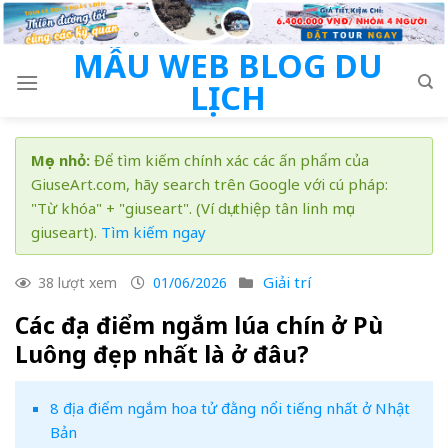
Skip
to
MẪU WEB BLOG DU
content
LỊCH
Mẹo nhỏ:
Để tìm kiếm chính xác các ấn phẩm của
GiuseArt.com, hãy search trên Google với cú pháp:
"Từ khóa" + "giuseart". (Ví dụ: thiệp tân linh mục
giuseart).
Tìm kiếm ngay
Giải trí
38 lượt xem
01/06/2026
Các địa điểm ngắm lúa chín ở Pù
Luông đẹp nhất là ở đâu?
8 địa điểm ngắm hoa tử đằng nổi tiếng nhất ở Nhật
Bản