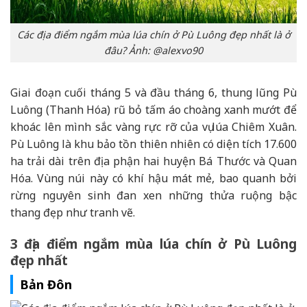
Các địa điểm ngắm mùa lúa chín ở Pù Luông đẹp nhất là ở
đâu? Ảnh: @alexvo90
Giai đoạn cuối tháng 5 và đầu tháng 6, thung lũng Pù
Luông (Thanh Hóa) rũ bỏ tấm áo choàng xanh mướt để
khoác lên mình sắc vàng rực rỡ của vụ lúa Chiêm Xuân.
Pù Luông là khu bảo tồn thiên nhiên có diện tích 17.600
ha trải dài trên địa phận hai huyện Bá Thước và Quan
Hóa. Vùng núi này có khí hậu mát mẻ, bao quanh bởi
rừng nguyên sinh đan xen những thửa ruộng bậc
thang đẹp như tranh vẽ.
3 địa điểm ngắm mùa lúa chín ở Pù Luông
đẹp nhất
Bản Đôn