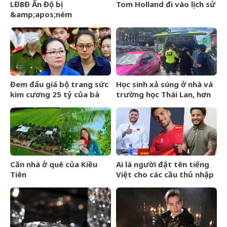
LĐBĐ Ấn Độ bị
Tom Holland đi vào lịch sử
&amp;apos;ném
đá&amp;apos; khi định
mang đội hình B dự giải Vô
địch ĐNÁ của FIFA
Đem đấu giá bộ trang sức
Học sinh xả súng ở nhà và
kim cương 25 tỷ của bà
trường học Thái Lan, hơn
Trương Mỹ Lan: Mất hết
20 người thương vong
hóa đơn nhưng món đắt
nhất giá 9,4 tỷ
Căn nhà ở quê của Kiều
Ai là người đặt tên tiếng
Tiên
Việt cho các cầu thủ nhập
tịch của đội tuyển Việt
Nam?