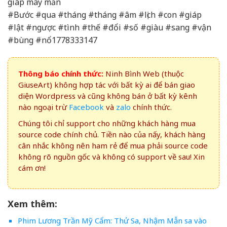
giáp may mắn
#Bước #qua #tháng #tháng #âm #lịch #con #giáp
#lật #ngược #tình #thế #đổi #số #giàu #sang #vận
#bùng #nổ1778333147
Thông báo chính thức:
Ninh Bình Web (thuộc
GiuseArt) không hợp tác với bất kỳ ai để bán giao
diện Wordpress và cũng không bán ở bất kỳ kênh
nào ngoại trừ
Facebook
và
zalo
chính thức.
Chúng tôi chỉ support cho những khách hàng mua
source code chính chủ. Tiền nào của nấy, khách hàng
cân nhắc không nên ham rẻ để mua phải source code
không rõ nguồn gốc và không có support về sau! Xin
cám ơn!
Xem thêm:
Phim Lương Trần Mỹ Cẩm: Thử Sa, Nhậm Mẫn sa vào