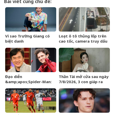
Bài viết cùng chủ đề:
Vì sao Trường Giang có
Loạt ô tô thủng lốp trên
biệt danh
cao tốc, camera truy dấu
&amp;apos;Mười
hàng trăm km tìm
Khó&amp;apos;?
&amp;apos;thủ
phạm&amp;apos;
Đạo diễn
Thần Tài mở cửa sau ngày
&amp;apos;Spider-Man:
7/8/2026, 3 con giáp ra
Brand New
đường đụng trúng hố vàng,
Day&amp;apos; lên tiếng
mỏi tay đếm tiền
về tin đồn liên quan đến
Thành Long