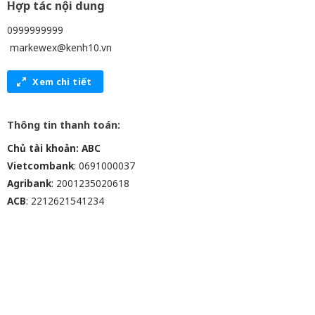
Hợp tác nội dung
0999999999
markewex@kenh10.vn
Xem chi tiết
Thông tin thanh toán:
Chủ tài khoản: ABC
Vietcombank
: 0691000037
Agribank
: 2001235020618
ACB
: 2212621541234