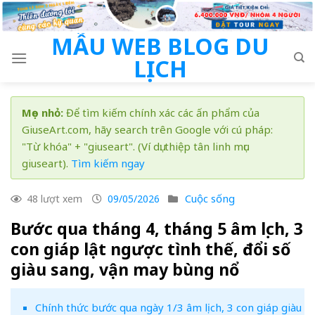
Skip
to
MẪU WEB BLOG DU
content
LỊCH
Mẹo nhỏ:
Để tìm kiếm chính xác các ấn phẩm của
GiuseArt.com, hãy search trên Google với cú pháp:
"Từ khóa" + "giuseart". (Ví dụ: thiệp tân linh mục
giuseart).
Tìm kiếm ngay
Cuộc sống
48 lượt xem
09/05/2026
Bước qua tháng 4, tháng 5 âm lịch, 3
con giáp lật ngược tình thế, đổi số
giàu sang, vận may bùng nổ
Chính thức bước qua ngày 1/3 âm lịch, 3 con giáp giàu