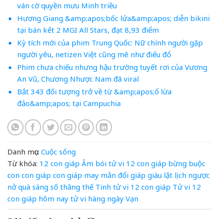
ván cờ quyền mưu Minh triều
Hương Giang &amp;apos;bốc lửa&amp;apos; diễn bikini
tại bán kết 2 MGI All Stars, đạt 8,93 điểm
Kỳ tích mới của phim Trung Quốc: Nữ chính người gặp
người yêu, netizen Việt cũng mê như điếu đổ
Phim chưa chiếu nhưng hậu trường tuyết rơi của Vương
An Vũ, Chương Nhược Nam đã viral
Bắt 343 đối tượng trở về từ &amp;apos;ổ lừa
đảo&amp;apos; tại Campuchia
Danh mục:
Cuộc sống
Từ khóa:
12 con giáp
Âm
bói tử vi 12 con giáp
bừng
buộc
con
con giáp
con giáp may mắn
đổi
giáp
giàu
lật
lịch
ngược
nở
quà
sáng
số
thăng
thế
Tinh
tử vi 12 con giáp
Tử vi 12
con giáp hôm nay
tử vi hàng ngày
Vạn