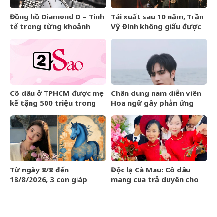
Đồng hồ Diamond D – Tinh
Tái xuất sau 10 năm, Trần
tế trong từng khoảnh
Vỹ Đình không giấu được
khắc
nước mắt
Cô dâu ở TPHCM được mẹ
Chân dung nam diễn viên
kế tặng 500 triệu trong
Hoa ngữ gây phản ứng
đám cưới, lời phát biểu
ngược khi than nghèo
‘gây sốt’
Từ ngày 8/8 đến
Độc lạ Cà Mau: Cô dâu
18/8/2026, 3 con giáp
mang cua trả duyên cho
được trời ban VẬN MAY
dàn bê tráp ngày cưới
HIẾM CÓ, tiền bạc tự động
kéo về