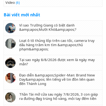
Video
(6)
Bài viết mới nhất
Vì sao Trường Giang có biệt danh
&amp;apos;Mười Khó&amp;apos;?
Loạt ô tô thủng lốp trên cao tốc, camera truy
dấu hàng trăm km tìm &amp;apos;thủ
phạm&amp;apos;
Tại sao ngày 8/8/2026 được xem là ngày may
mắn?
Đạo diễn &amp;apos;Spider-Man: Brand New
Day&amp;apos; lên tiếng về tin đồn liên quan
đến Thành Long
Thần Tài mở cửa sau ngày 7/8/2026, 3 con giáp
ra đường đụng trúng hố vàng, mỏi tay đếm tiền