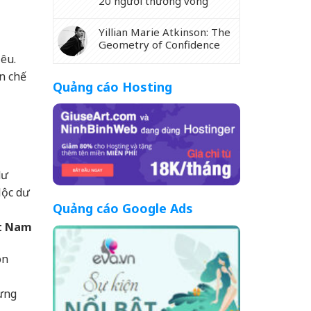
20 người thương vong
Yillian Marie Atkinson: The
Geometry of Confidence
iêu.
n chế
Quảng cáo Hosting
dư
lộc dư
Quảng cáo Google Ads
ệt Nam
on
ưng