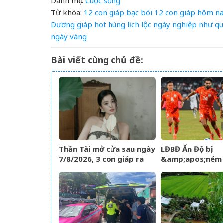
Danh mục:
Cuộc sống
Từ khóa:
12 con giáp
bạc
bói 12 con giáp hôm n
Dương
giáp
hot
hùng
lịch
lộc
ngày
nghiệp
như
qu
ngày
vàng
Bài viết cùng chủ đề:
Thần Tài mở cửa sau ngày
LĐBĐ Ấn Độ bị
7/8/2026, 3 con giáp ra
&amp;apos;ném
đường đụng trúng hố
đá&amp;apos; kh
vàng, mỏi tay đếm tiền
mang đội hình B 
Vô địch ĐNÁ của