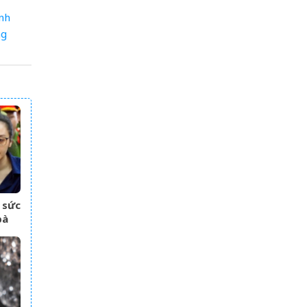
nh
ng
 sức
bà
hết
ắt