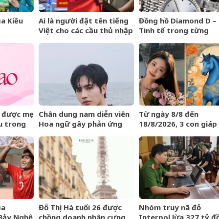
a Kiều
Ai là người đặt tên tiếng
Đồng hồ Diamond D –
Việt cho các cầu thủ nhập
Tinh tế trong từng
tịch của đội tuyển Việt
khoảnh khắc
Nam?
 được mẹ
Chân dung nam diễn viên
Từ ngày 8/8 đến
u trong
Hoa ngữ gây phản ứng
18/8/2026, 3 con giáp
át biểu
ngược khi than nghèo
được trời ban VẬN M
HIẾM CÓ, tiền bạc tự
động kéo về
ủa
Đỗ Thị Hà tuổi 26 được
Nhóm truy nã đỏ
Bảy Nghệ
chồng doanh nhân cưng
Interpol lừa 327 tỷ đ