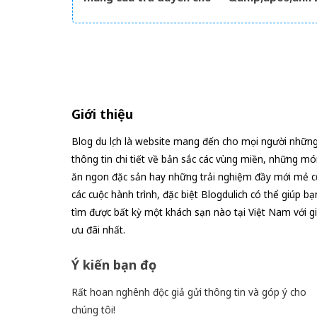
dàn bê tráp ngày cưới
An&amp;apos; đ
đình đám MXH
Giới thiệu
Blog du lịch là website mang đến cho mọi người nhữn
thông tin chi tiết về bản sắc các vùng miền, những mó
ăn ngon đặc sản hay những trải nghiệm đầy mới mẻ c
các cuộc hành trình, đặc biệt Blogdulich có thể giúp bạ
tìm được bất kỳ một khách sạn nào tại Việt Nam với g
ưu đãi nhất.
Ý kiến bạn đọc
Rất hoan nghênh độc giả gửi thông tin và góp ý cho
chúng tôi!