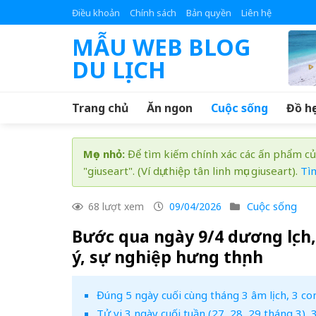
Skip
Điều khoản
Chính sách
Bản quyền
Liên hệ
to
MẪU WEB BLOG
content
DU LỊCH
Trang chủ
Ăn ngon
Cuộc sống
Đồ họ
Mẹo nhỏ:
Để tìm kiếm chính xác các ấn phẩm củ
"giuseart". (Ví dụ: thiệp tân linh mục giuseart).
Tì
Cuộc sống
68 lượt xem
09/04/2026
Bước qua ngày 9/4 dương lịch,
ý, sự nghiệp hưng thịnh
Đúng 5 ngày cuối cùng tháng 3 âm lịch, 3 co
Tử vi 3 ngày cuối tuần (27, 28, 29 tháng 3),