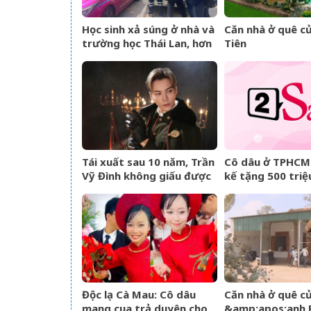
Học sinh xả súng ở nhà và
Căn nhà ở quê củ
trường học Thái Lan, hơn
Tiên
20 người thương vong
Tái xuất sau 10 năm, Trần
Cô dâu ở TPHCM
Vỹ Đình không giấu được
kế tặng 500 triệ
nước mắt
đám cưới, lời ph
‘gây sốt’
Độc lạ Cà Mau: Cô dâu
Căn nhà ở quê c
mang cua trả duyên cho
&amp;apos;anh 