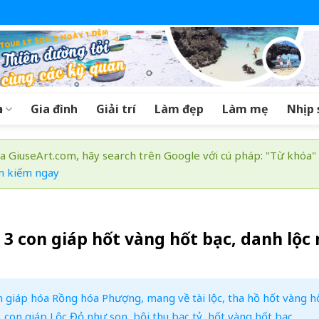
a
Gia đình
Giải trí
Làm đẹp
Làm mẹ
Nhịp 
a GiuseArt.com, hãy search trên Google với cú pháp: "Từ khóa"
m kiếm ngay
 3 con giáp hốt vàng hốt bạc, danh lộc
n giáp hóa Rồng hóa Phượng, mang về tài lộc, tha hồ hốt vàng h
 3 con giáp Lộc Đỏ như son, bội thu bạc tỷ, hốt vàng hốt bạc