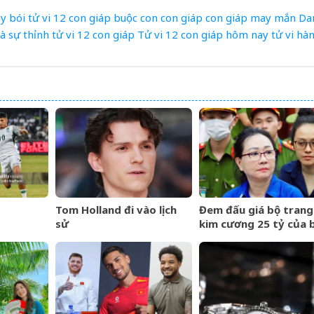
ay
bói tử vi 12 con giáp
buộc
con
con giáp
con giáp may mắn
Da
à
sự
thỉnh
tử vi 12 con giáp
Tử vi 12 con giáp hôm nay
tử vi hà
Tom Holland đi vào lịch
Đem đấu giá bộ trang
sử
kim cương 25 tỷ của 
i định
Trương Mỹ Lan: Mất 
dự giải
hóa đơn nhưng món đ
 FIFA
nhất giá 9,4 tỷ