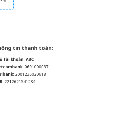
ắc
ông tin thanh toán:
ủ tài khoản: ABC
etcombank
: 0691000037
ribank
: 2001235020618
B
: 2212621541234