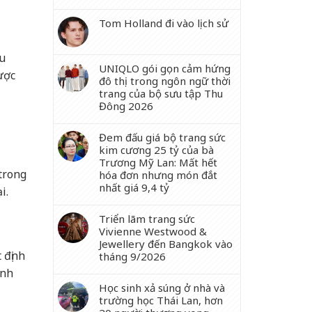
Tom Holland đi vào lịch sử
ếu
UNIQLO gói gọn cảm hứng
ược
đô thị trong ngôn ngữ thời
trang của bộ sưu tập Thu
Đông 2026
Đem đấu giá bộ trang sức
kim cương 25 tỷ của bà
Trương Mỹ Lan: Mất hết
trong
hóa đơn nhưng món đắt
nhất giá 9,4 tỷ
ại.
Triển lãm trang sức
Vivienne Westwood &
Jewellery đến Bangkok vào
 định
tháng 9/2026
ãnh
Học sinh xả súng ở nhà và
trường học Thái Lan, hơn