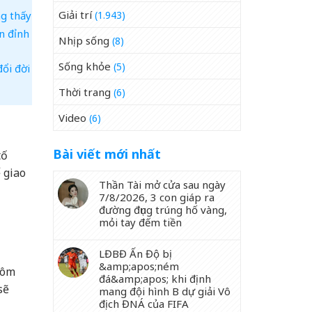
Giải trí
ng thấy
(1.943)
n đỉnh
Nhịp sống
(8)
Sống khỏe
(5)
đổi đời
Thời trang
(6)
Video
(6)
Bài viết mới nhất
tố
 giao
Thần Tài mở cửa sau ngày
7/8/2026, 3 con giáp ra
đường đụng trúng hố vàng,
mỏi tay đếm tiền
LĐBĐ Ấn Độ bị
&amp;apos;ném
hôm
đá&amp;apos; khi định
sẽ
mang đội hình B dự giải Vô
địch ĐNÁ của FIFA