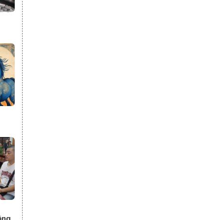
AY
ồng