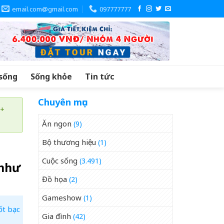
email.com@gmail.com
097777777
sống
Sống khỏe
Tin tức
Chuyên mục
 +
Ăn ngon
(9)
Bộ thương hiệu
(1)
Cuộc sống
(3.491)
 như
Đồ họa
(2)
Gameshow
(1)
ốt bạc
Gia đình
(42)