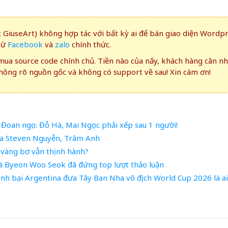
GiuseArt) không hợp tác với bất kỳ ai để bán giao diện Wordp
rừ
Facebook
và
zalo
chính thức.
ua source code chính chủ. Tiền nào của nấy, khách hàng cân n
ông rõ nguồn gốc và không có support về sau! Xin cám ơn!
oan ngọ: Đỗ Hà, Mai Ngọc phải xếp sau 1 người!
của Steven Nguyễn, Trâm Anh
 vàng bơ vẫn thịnh hành?
à Byeon Woo Seok đã đứng top lượt thảo luận
ánh bại Argentina đưa Tây Ban Nha vô địch World Cup 2026 là ai