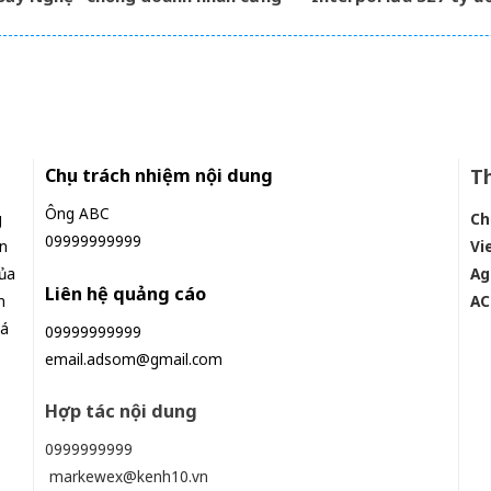
ang nổi
chiều, nhan sắc ngày càng
sa lưới khi ẩn náu ở B
rạng rỡ
Ninh
Chịu trách nhiệm nội dung
Th
Ông ABC
g
Ch
09999999999
n
Vi
ủa
Ag
Liên hệ quảng cáo
n
AC
iá
09999999999
email.adsom@gmail.com
Hợp tác nội dung
0999999999
markewex@kenh10.vn