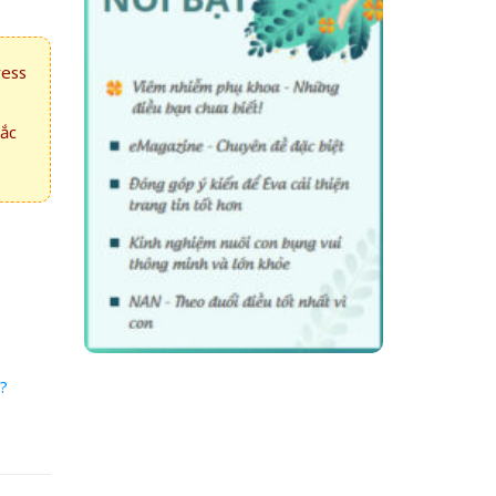
ress
hắc
?