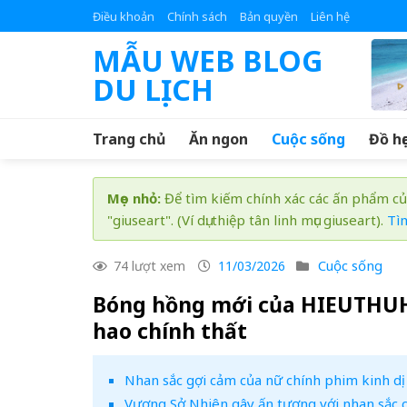
Skip
Điều khoản
Chính sách
Bản quyền
Liên hệ
to
MẪU WEB BLOG
content
DU LỊCH
Trang chủ
Ăn ngon
Cuộc sống
Đồ họ
Mẹo nhỏ:
Để tìm kiếm chính xác các ấn phẩm củ
"giuseart". (Ví dụ: thiệp tân linh mục giuseart).
Tì
Cuộc sống
74 lượt xem
11/03/2026
Bóng hồng mới của HIEUTHUHA
hao chính thất
Nhan sắc gợi cảm của nữ chính phim kinh 
Vương Sở Nhiên gây ấn tượng với nhan sắc 