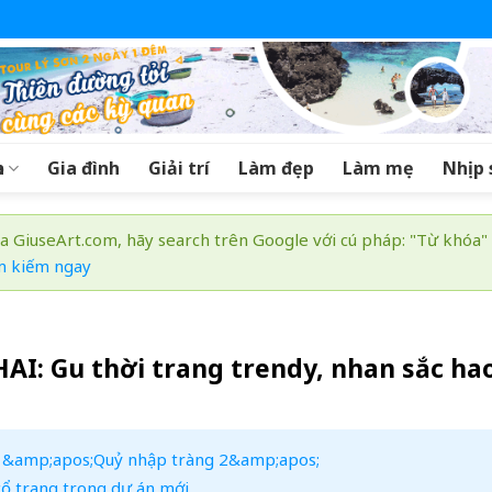
a
Gia đình
Giải trí
Làm đẹp
Làm mẹ
Nhịp 
a GiuseArt.com, hãy search trên Google với cú pháp: "Từ khóa"
m kiếm ngay
I: Gu thời trang trendy, nhan sắc ha
dị &amp;apos;Quỷ nhập tràng 2&amp;apos;
cổ trang trong dự án mới