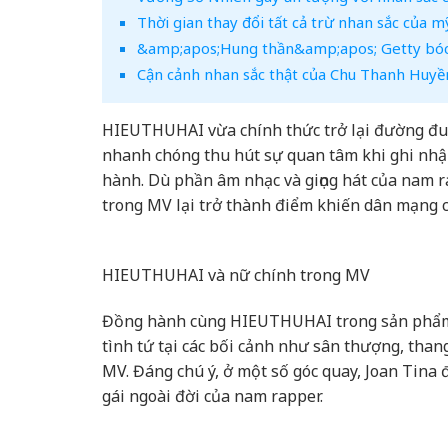
Thời gian thay đổi tất cả trừ nhan sắc của mỹ 
&amp;apos;Hung thần&amp;apos; Getty bóc 
Cận cảnh nhan sắc thật của Chu Thanh Huyền
HIEUTHUHAI vừa chính thức trở lại đường đ
nhanh chóng thu hút sự quan tâm khi ghi nhậ
hành. Dù phần âm nhạc và giọng hát của nam ra
trong MV lại trở thành điểm khiến dân mạng 
HIEUTHUHAI và nữ chính trong MV
Đồng hành cùng HIEUTHUHAI trong sản phẩm l
tình tứ tại các bối cảnh như sân thượng, tha
MV. Đáng chú ý, ở một số góc quay, Joan Tina
gái ngoài đời của nam rapper.