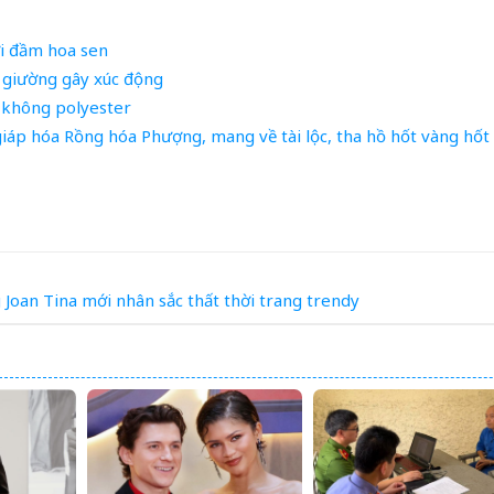
i đầm hoa sen
t giường gây xúc động
i không polyester
giáp hóa Rồng hóa Phượng, mang về tài lộc, tha hồ hốt vàng hốt
g
Joan Tina
mới
nhân
sắc
thất
thời
trang
trendy