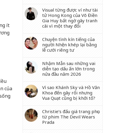
Visual từng được ví như tài
tử Hong Kong của Võ Điền
Gia Huy bất ngờ gây tranh
ng ít
cãi vì một thay đổi
tương
Chuyện tình kín tiếng của
người Nhện khép lại bằng
lễ cưới riêng tư
Nhậm Mẫn sau những vai
diễn tạo dấu ấn lớn trong
nửa đầu năm 2026
iều
Vì sao Khánh Sky và Hồ Văn
ân của
Khoa đến gây rối nhưng
 sống
Vua Quạt cũng bị khởi tố?
Christie’s đấu giá trang phục
từ phim The Devil Wears
Prada