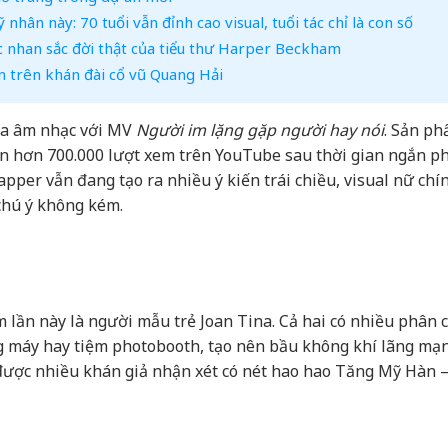
nhân này: 70 tuổi vẫn đỉnh cao visual, tuổi tác chỉ là con số
nhan sắc đời thật của tiểu thư Harper Beckham
 trên khán đài cổ vũ Quang Hải
ua âm nhạc với MV
Người im lặng gặp người hay nói
. Sản p
n hơn 700.000 lượt xem trên YouTube sau thời gian ngắn p
pper vẫn đang tạo ra nhiều ý kiến trái chiều, visual nữ chí
chú ý không kém.
ần này là người mẫu trẻ Joan Tina. Cả hai có nhiều phân 
ng máy hay tiệm photobooth, tạo nên bầu không khí lãng mạ
 được nhiều khán giả nhận xét có nét hao hao Tăng Mỹ Hàn 