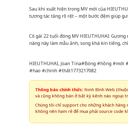
Sau khi xuất hiện trong MV mới của HIEUTHUH
tương tác tăng rõ rệt – một bước đệm giúp g
Cô gái 22 tuổi đóng MV HIEUTHUHAI: Gương mặ
nàng này làm mẫu ảnh, song khá kín tiếng, ch
HIEUTHUHAI, Joan Tina#Bóng #hồng #mới #
#hao #chính #thất1773217082
Thông báo chính thức:
Ninh Bình Web (thuộc 
và cũng không bán ở bất kỳ kênh nào ngoại t
Chúng tôi chỉ support cho những khách hàng m
không nên ham rẻ để mua phải source code kh