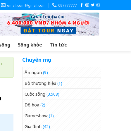
email.com@gmail.com
097777777
sống
Sống khỏe
Tin tức
Chuyên mục
 +
Ăn ngon
(9)
Bộ thương hiệu
(1)
Cuộc sống
(3.508)
o
Đồ họa
(2)
Gameshow
(1)
Gia đình
(42)