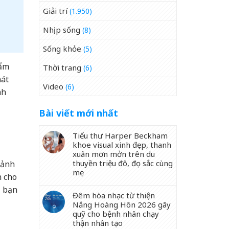
Giải trí
(1.950)
Nhịp sống
(8)
Sống khỏe
(5)
hẩm
Thời trang
(6)
hát
Video
(6)
nh
Bài viết mới nhất
Tiểu thư Harper Beckham
khoe visual xinh đẹp, thanh
xuân mơn mởn trên du
thuyền triệu đô, đọ sắc cùng
cảnh
mẹ
n cho
– bạn
Đêm hòa nhạc từ thiện
Nắng Hoàng Hôn 2026 gây
quỹ cho bệnh nhân chạy
thận nhân tạo