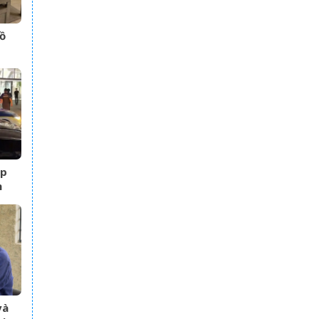
ồ
 bị
ập
n
 kỷ
và