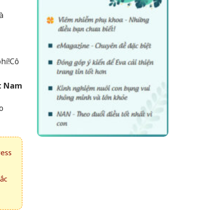
à
hí!
Cô
ệt Nam
o
ress
hắc