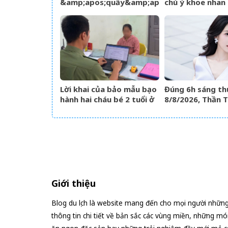
&amp;apos;quẩy&amp;apos;
chú ý khoe nhan 
hết mình trên sân khấu,
rỡ, úp mở chuyện
cô dâu nói một câu, lời
đáp của chú rể gây sốt
Lời khai của bảo mẫu bạo
Đúng 6h sáng th
hành hai cháu bé 2 tuổi ở
8/8/2026, Thần Tà
trường mầm non tại
đích danh 3 con 
TPHCM
trúng hố vàng, t
ùa về nhà như lũ
Giới thiệu
Blog du lịch là website mang đến cho mọi người nhữn
thông tin chi tiết về bản sắc các vùng miền, những mó