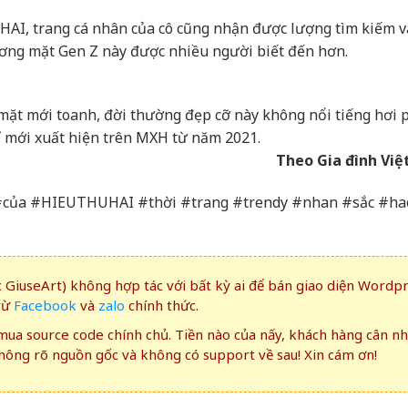
AI, trang cá nhân của cô cũng nhận được lượng tìm kiếm v
ương mặt Gen Z này được nhiều người biết đến hơn.
t mới toanh, đời thường đẹp cỡ này không nổi tiếng hơi p
ỉ mới xuất hiện trên MXH từ năm 2021.
Theo Gia đình Vi
của #HIEUTHUHAI #thời #trang #trendy #nhan #sắc #ha
GiuseArt) không hợp tác với bất kỳ ai để bán giao diện Wordp
rừ
Facebook
và
zalo
chính thức.
ua source code chính chủ. Tiền nào của nấy, khách hàng cân n
ông rõ nguồn gốc và không có support về sau! Xin cám ơn!