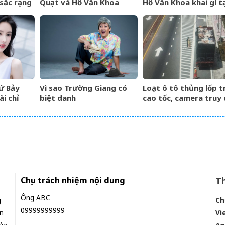
sắc rạng
Quạt và Hồ Văn Khoa
Hồ Văn Khoa khai gì tạ
 hẹn hò
quan công an?
ứ Bảy
Vì sao Trường Giang có
Loạt ô tô thủng lốp t
i chỉ
biệt danh
cao tốc, camera truy
giáp rơi
&amp;apos;Mười
hàng trăm km tìm
iền bạc
Khó&amp;apos;?
&amp;apos;thủ
 cuốn
phạm&amp;apos;
Chịu trách nhiệm nội dung
Th
Ông ABC
g
Ch
09999999999
n
Vi