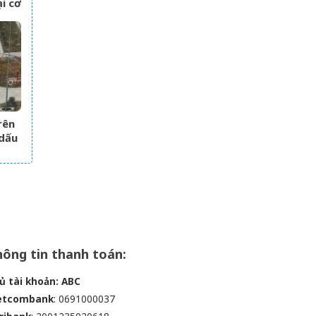
i cơ
rên
 dấu
ông tin thanh toán:
ủ tài khoản: ABC
etcombank
: 0691000037