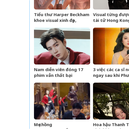
Tiểu thư Harper Beckham
Visual từng được
khoe visual xinh đẹp,
tài tử Hong Kon
thanh xuân mơn mởn
Điền Gia Huy bấ
trên du thuyền triệu đô,
tranh cãi vì một
đọ sắc cùng mẹ
Nam diễn viên đóng 17
3 việc các ca sĩ 
phim vẫn thất bại
ngay sau khi Ph
Diễm Huyền bị kh
Mẹ chồng
Hoa hậu Thanh 