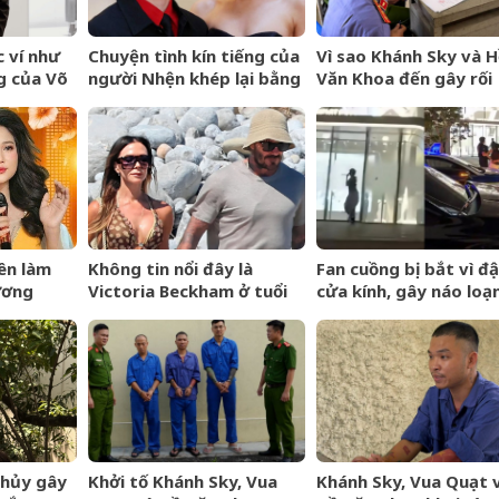
 ví như
Chuyện tình kín tiếng của
Vì sao Khánh Sky và H
g của Võ
người Nhện khép lại bằng
Văn Khoa đến gây rối
t ngờ gây
lễ cưới riêng tư
nhưng Vua Quạt cũng
 thay đổi
khởi tố?
nên làm
Không tin nổi đây là
Fan cuồng bị bắt vì đ
ương
Victoria Beckham ở tuổi
cửa kính, gây náo loạ
ởi tố
52
trước thềm BlackPink
niệm 10 năm
Thủy gây
Khởi tố Khánh Sky, Vua
Khánh Sky, Vua Quạt 