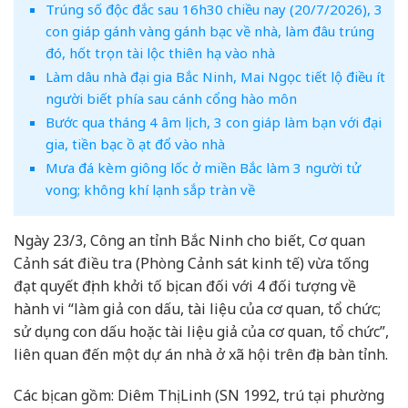
Trúng số độc đắc sau 16h30 chiều nay (20/7/2026), 3
con giáp gánh vàng gánh bạc về nhà, làm đâu trúng
đó, hốt trọn tài lộc thiên hạ vào nhà
Làm dâu nhà đại gia Bắc Ninh, Mai Ngọc tiết lộ điều ít
người biết phía sau cánh cổng hào môn
Bước qua tháng 4 âm lịch, 3 con giáp làm bạn với đại
gia, tiền bạc ồ ạt đổ vào nhà
Mưa đá kèm giông lốc ở miền Bắc làm 3 người tử
vong; không khí lạnh sắp tràn về
Ngày 23/3, Công an tỉnh Bắc Ninh cho biết, Cơ quan
Cảnh sát điều tra (Phòng Cảnh sát kinh tế) vừa tống
đạt quyết định khởi tố bị can đối với 4 đối tượng về
hành vi “làm giả con dấu, tài liệu của cơ quan, tổ chức;
sử dụng con dấu hoặc tài liệu giả của cơ quan, tổ chức”,
liên quan đến một dự án nhà ở xã hội trên địa bàn tỉnh.
Các bị can gồm: Diêm Thị Linh (SN 1992, trú tại phường