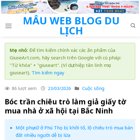
Skip
to
MẪU WEB BLOG DU
content
LỊCH
Mẹo nhỏ:
Để tìm kiếm chính xác các ấn phẩm của
GiuseArt.com, hãy search trên Google với cú pháp:
"Từ khóa" + "giuseart". (Ví dụ: thiệp tân linh mục
giuseart).
Tìm kiếm ngay
Cuộc sống
86 lượt xem
23/03/2026
Bóc trần chiêu trò làm giả giấy tờ
mua nhà ở xã hội tại Bắc Ninh
Một phụ nữ ở Phú Thọ bị khởi tố, lộ chiêu trò mua bán
đất nhiều người dễ bị lừa