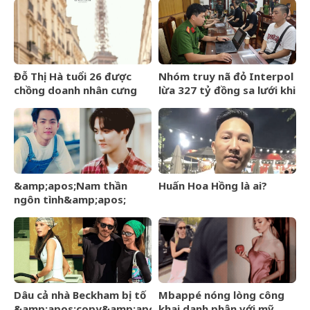
đình đám MXH
Đỗ Thị Hà tuổi 26 được
Nhóm truy nã đỏ Interpol
chồng doanh nhân cưng
lừa 327 tỷ đồng sa lưới khi
chiều, nhan sắc ngày càng
ẩn náu ở Bắc Ninh
rạng rỡ
&amp;apos;Nam thần
Huấn Hoa Hồng là ai?
ngôn tình&amp;apos;
từng làm nghề giao báo,
U60 vẫn như thanh niên
Dâu cả nhà Beckham bị tố
Mbappé nóng lòng công
&amp;apos;copy&amp;apos;
khai danh phận với mỹ