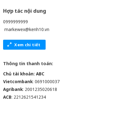
Hợp tác nội dung
0999999999
markewex@kenh10.vn
Xem chi tiết
Thông tin thanh toán:
Chủ tài khoản: ABC
Vietcombank
: 0691000037
Agribank
: 2001235020618
ACB
: 2212621541234