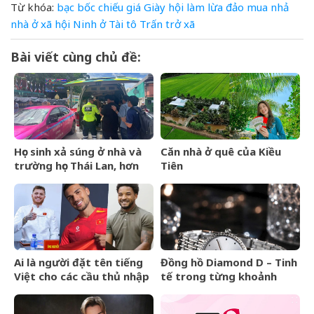
Từ khóa:
bạc
bốc
chiếu
giá
Giày
hội
làm
lừa đảo
mua
nhả
nhà ở xã hội
Ninh
ở
Tài
tô
Trấn
trở
xã
Bài viết cùng chủ đề:
Học sinh xả súng ở nhà và
Căn nhà ở quê của Kiều
trường học Thái Lan, hơn
Tiên
20 người thương vong
Ai là người đặt tên tiếng
Đồng hồ Diamond D – Tinh
Việt cho các cầu thủ nhập
tế trong từng khoảnh
tịch của đội tuyển Việt
khắc
Nam?