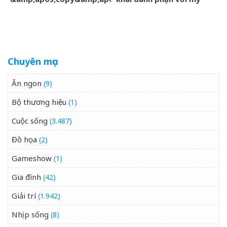
phong cách mẹ chồng –
nhân Ester Expósito lắm
Victoria giữa sóng gió gia
rồi
tộc
Chuyên mục
Ăn ngon
(9)
Bộ thương hiệu
(1)
Cuộc sống
(3.487)
Đồ họa
(2)
Gameshow
(1)
Gia đình
(42)
Giải trí
(1.942)
Nhịp sống
(8)