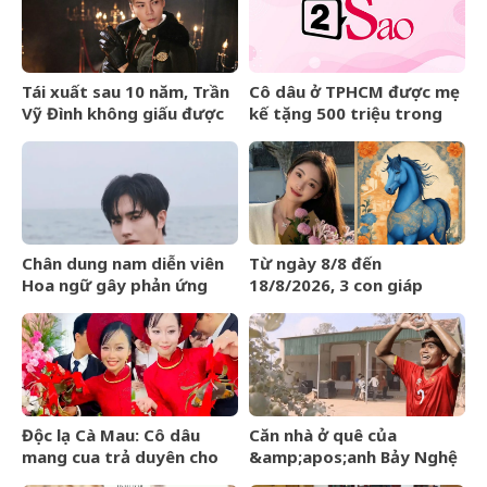
Tái xuất sau 10 năm, Trần
Cô dâu ở TPHCM được mẹ
Vỹ Đình không giấu được
kế tặng 500 triệu trong
nước mắt
đám cưới, lời phát biểu
‘gây sốt’
Chân dung nam diễn viên
Từ ngày 8/8 đến
Hoa ngữ gây phản ứng
18/8/2026, 3 con giáp
ngược khi than nghèo
được trời ban VẬN MAY
HIẾM CÓ, tiền bạc tự động
kéo về
Độc lạ Cà Mau: Cô dâu
Căn nhà ở quê của
mang cua trả duyên cho
&amp;apos;anh Bảy Nghệ
dàn bê tráp ngày cưới
An&amp;apos; đang nổi