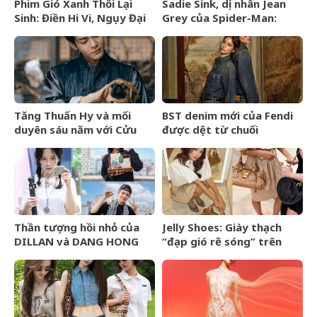
Phim Gió Xanh Thổi Lại
Sadie Sink, dị nhân Jean
Sinh: Điền Hi Vi, Ngụy Đại
Grey của Spider-Man:
Huân bước vào cuộc chiến
Brand New Day là ai?
thượng lưu
Tăng Thuấn Hy và mối
BST denim mới của Fendi
duyên sáu năm với Cửu
được dệt từ chuối
Môn
Thần tượng hồi nhỏ của
Jelly Shoes: Giày thạch
DILLAN và DANG HONG
“đạp gió rẽ sóng” trên
HAI là ai?
BXH Lyst Index Quý
2/2026