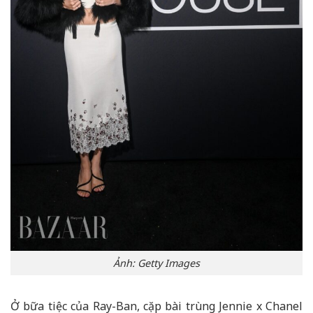
Ảnh: Getty Images
Ở bữa tiệc của Ray-Ban, cặp bài trùng Jennie x Chanel