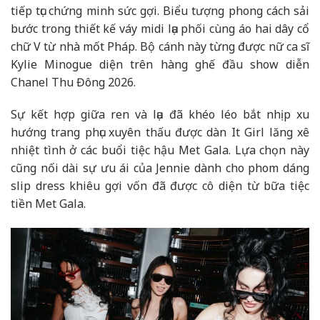
tiếp tục chứng minh sức gợi. Biểu tượng phong cách sải
bước trong thiết kế váy midi lụa phối cùng áo hai dây cổ
chữ V từ nhà mốt Pháp. Bộ cánh này từng được nữ ca sĩ
Kylie Minogue diện trên hàng ghế đầu show diễn
Chanel Thu Đông 2026.
Sự kết hợp giữa ren và lụa đã khéo léo bắt nhịp xu
hướng trang phục xuyên thấu được dàn It Girl lăng xê
nhiệt tình ở các buổi tiệc hậu Met Gala. Lựa chọn này
cũng nối dài sự ưu ái của Jennie dành cho phom dáng
slip dress khiêu gợi vốn đã được cô diện từ bữa tiệc
tiền Met Gala.