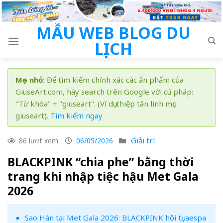
Skip
to
MẪU WEB BLOG DU
content
LỊCH
Mẹo nhỏ:
Để tìm kiếm chính xác các ấn phẩm của
GiuseArt.com, hãy search trên Google với cú pháp:
"Từ khóa" + "giuseart". (Ví dụ: thiệp tân linh mục
giuseart).
Tìm kiếm ngay
Giải trí
86 lượt xem
06/05/2026
BLACKPINK “chia phe” bằng thời
trang khi nhập tiệc hậu Met Gala
2026
Sao Hàn tại Met Gala 2026: BLACKPINK hội tụ, aespa