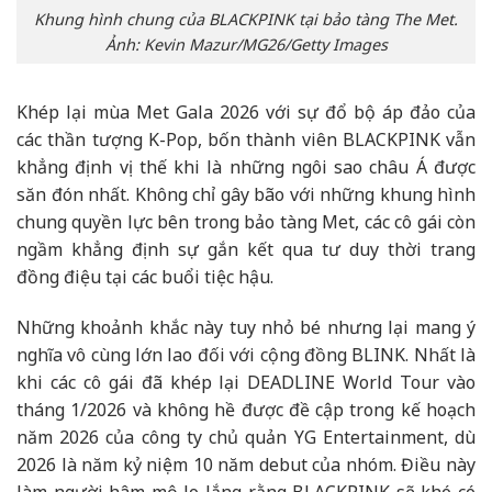
Khung hình chung của BLACKPINK tại bảo tàng The Met.
Ảnh: Kevin Mazur/MG26/Getty Images
Khép lại mùa Met Gala 2026 với sự đổ bộ áp đảo của
các thần tượng K-Pop, bốn thành viên BLACKPINK vẫn
khẳng định vị thế khi là những ngôi sao châu Á được
săn đón nhất. Không chỉ gây bão với những khung hình
chung quyền lực bên trong bảo tàng Met, các cô gái còn
ngầm khẳng định sự gắn kết qua tư duy thời trang
đồng điệu tại các buổi tiệc hậu.
Những khoảnh khắc này tuy nhỏ bé nhưng lại mang ý
nghĩa vô cùng lớn lao đối với cộng đồng BLINK. Nhất là
khi các cô gái đã khép lại DEADLINE World Tour vào
tháng 1/2026 và không hề được đề cập trong kế hoạch
năm 2026 của công ty chủ quản YG Entertainment, dù
2026 là năm kỷ niệm 10 năm debut của nhóm. Điều này
làm người hâm mộ lo lắng rằng BLACKPINK sẽ khó có