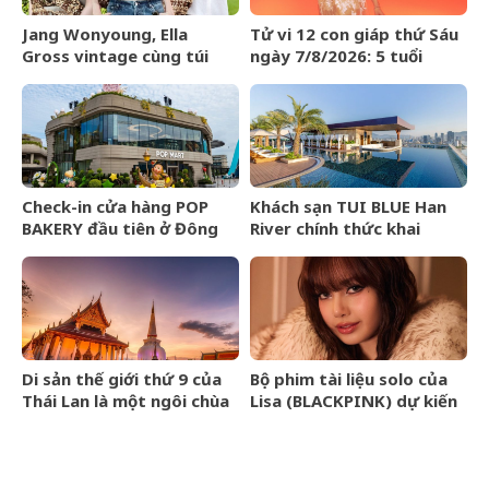
Jang Wonyoung, Ella
Tử vi 12 con giáp thứ Sáu
Gross vintage cùng túi
ngày 7/8/2026: 5 tuổi
kết hạt Miu Miu Mesh Bag
được tuyên dương
Check-in cửa hàng POP
Khách sạn TUI BLUE Han
BAKERY đầu tiên ở Đông
River chính thức khai
Nam Á của POP MART
trương tại Đà Nẵng
Di sản thế giới thứ 9 của
Bộ phim tài liệu solo của
Thái Lan là một ngôi chùa
Lisa (BLACKPINK) dự kiến
cổ hơn 800 năm
ra mắt tại Liên hoan phim
TIFF 2026