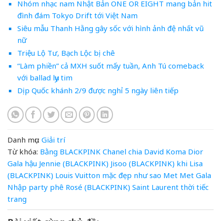
Nhóm nhạc nam Nhật Bản ONE OR EIGHT mang bản hit
đình đám Tokyo Drift tới Việt Nam
Siêu mẫu Thanh Hằng gây sốc với hình ảnh đệ nhất vũ
nữ
Triệu Lộ Tư, Bạch Lộc bị chê
“Làm phiền” cả MXH suốt mấy tuần, Anh Tú comeback
với ballad lụy tim
Dịp Quốc khánh 2/9 được nghỉ 5 ngày liên tiếp
Danh mục:
Giải trí
Từ khóa:
Bằng
BLACKPINK
Chanel
chia
David Koma
Dior
Gala
hậu
Jennie (BLACKPINK)
Jisoo (BLACKPINK)
khi
Lisa
(BLACKPINK)
Louis Vuitton
mặc đẹp như sao
Met
Met Gala
Nhập
party
phê
Rosé (BLACKPINK)
Saint Laurent
thời
tiếc
trang