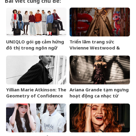
Bài viết cùng chủ đề:
UNIQLO gói gọn cảm hứng
Triển lãm trang sức
đô thị trong ngôn ngữ
Vivienne Westwood &
thời trang của bộ sưu tập
Jewellery đến Bangkok
Thu Đông 2026
vào tháng 9/2026
Yillian Marie Atkinson: The
Ariana Grande tạm ngưng
Geometry of Confidence
hoạt động ca nhạc từ
tháng 9/2026