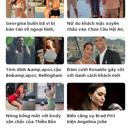
Georgina buồn bã vì bị
Nữ du khách mặc xuyên
bàn tán về ngoại hình,
thấu vào Chùa Cầu Hội An,
Ronaldo nói một câu cảm
hướng dẫn viên có hành
động khiến 4 triệu người
động gây chú ý
đồng tình
Tóm dính &amp;apos;cậu
Đám cưới Ronaldo gây sốt
Be&amp;apos; Bellingham
với danh sách khách mời
hớn hở đi công viên cùng
rò rỉ, không có tên Messi
bạn gái người mẫu sexy,
cười tươi giữa dàn vệ sĩ
hộ tống
Nóng bỏng mắt với body
Biến căng vụ Brad Pitt
săn chắc của Thiều Bảo
kiện Angelina Jolie
Trâm khi diện đồ bó sát