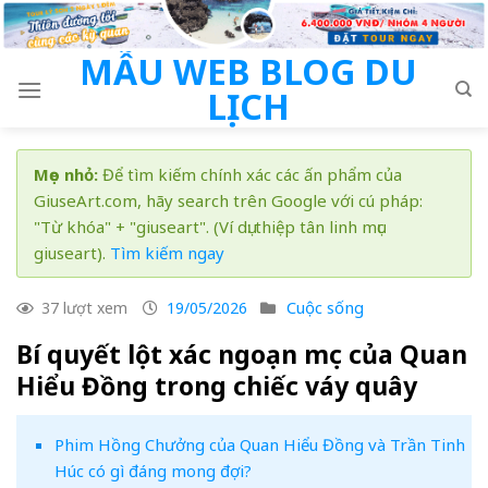
Skip
to
MẪU WEB BLOG DU
content
LỊCH
Mẹo nhỏ:
Để tìm kiếm chính xác các ấn phẩm của
GiuseArt.com, hãy search trên Google với cú pháp:
"Từ khóa" + "giuseart". (Ví dụ: thiệp tân linh mục
giuseart).
Tìm kiếm ngay
Cuộc sống
37 lượt xem
19/05/2026
Bí quyết lột xác ngoạn mục của Quan
Hiểu Đồng trong chiếc váy quây
Phim Hồng Chưởng của Quan Hiểu Đồng và Trần Tinh
Húc có gì đáng mong đợi?