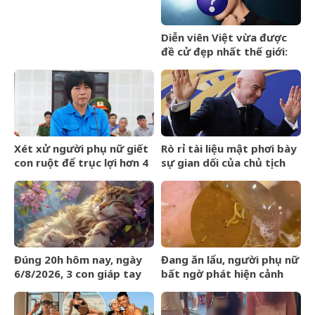
Diễn viên Việt vừa được
đề cử đẹp nhất thế giới:
Gương mặt hoàn hảo khó
cưỡng, ăn tiền nhất là đôi
mắt cực phẩm
Xét xử người phụ nữ giết
Rò rỉ tài liệu mật phơi bày
con ruột để trục lợi hơn 4
sự gian dối của chủ tịch
tỷ đồng tiền bảo hiểm
FIFA và dự án ngầm Super
League
Đúng 20h hôm nay, ngày
Đang ăn lẩu, người phụ nữ
6/8/2026, 3 con giáp tay
bất ngờ phát hiện cảnh
trái gom BẠC, tay phải hốt
tượng &amp;apos;nổi da
VÀNG, phú quý ngập nhà
gà&amp;apos; trong nồi