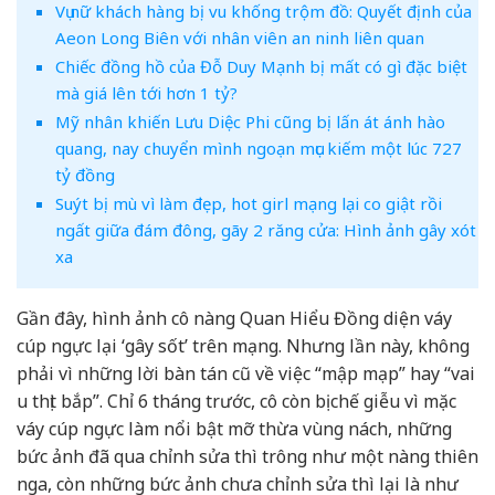
Vụ nữ khách hàng bị vu khống trộm đồ: Quyết định của
Aeon Long Biên với nhân viên an ninh liên quan
Chiếc đồng hồ của Đỗ Duy Mạnh bị mất có gì đặc biệt
mà giá lên tới hơn 1 tỷ?
Mỹ nhân khiến Lưu Diệc Phi cũng bị lấn át ánh hào
quang, nay chuyển mình ngoạn mục kiếm một lúc 727
tỷ đồng
Suýt bị mù vì làm đẹp, hot girl mạng lại co giật rồi
ngất giữa đám đông, gãy 2 răng cửa: Hình ảnh gây xót
xa
Gần đây, hình ảnh cô nàng Quan Hiểu Đồng diện váy
cúp ngực lại ‘gây sốt’ trên mạng. Nhưng lần này, không
phải vì những lời bàn tán cũ về việc “mập mạp” hay “vai
u thịt bắp”. Chỉ 6 tháng trước, cô còn bị chế giễu vì mặc
váy cúp ngực làm nổi bật mỡ thừa vùng nách, những
bức ảnh đã qua chỉnh sửa thì trông như một nàng thiên
nga, còn những bức ảnh chưa chỉnh sửa thì lại là như