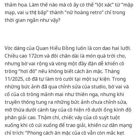
thảm họa. Làm thế nào mà cô ấy có thể “lột xác” từ “mập
mạp, vai u thịt bắp” thành “nữ hoàng retro” chỉ trong
thời gian ngắn như vậy?
Vóc dáng của Quan Hiểu Đồng luôn là con dao hai lưỡi.
Chiều cao 172cm và đôi chân dài là món quà trời cho,
nhưng bờ vai rộng và vòng một đầy đặn dễ khiến cô
trông “hơi đô” nếu không biết cách ăn mặc. Tháng
11/2025, cô đã tự làm trò cười tại một sự kiện. Trong
những bức ảnh đã qua chỉnh sửa của studio, bờ vai và
cổ của cô trông mảnh mai như thiên nga, nhưng khi
truyền thông tung ra những bức ảnh chưa chỉnh sửa,
mỡ thừa dưới cánh tay của cô hiện rõ dưới ống kính độ
phân giải cao. Thậm chí, chiếc váy của cô suýt tuột
xuống khi cô cúi xuống để trao giải, khiến cư dân mạng
chỉ trích: “Phong cách ăn mặc của cô vẫn còn mắc kẹt