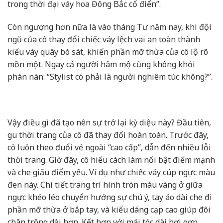
trong thời đại váy hoa Đông Bắc cổ điển”.
Còn ngượng hơn nữa là vào tháng Tư năm nay, khi đội
ngũ của cô thay đổi chiếc váy lệch vai an toàn thành
kiểu váy quây bó sát, khiến phần mỡ thừa của cô lộ rõ
mồn một. Ngay cả người hâm mộ cũng không khỏi
phàn nàn: “Stylist có phải là người nghiêm túc không?”.
Vậy điều gì đã tạo nên sự trở lại kỳ diệu này? Đầu tiên,
gu thời trang của cô đã thay đổi hoàn toàn. Trước đây,
cô luôn theo đuổi vẻ ngoài “cao cấp”, dẫn đến nhiều lỗi
thời trang. Giờ đây, cô hiểu cách làm nổi bật điểm mạnh
và che giấu điểm yếu. Ví dụ như chiếc váy cúp ngực màu
đen này. Chi tiết trang trí hình tròn màu vàng ở giữa
ngực khéo léo chuyển hướng sự chú ý, tay áo dài che đi
phần mỡ thừa ở bắp tay, và kiểu dáng cạp cao giúp đôi
chân trông dài hơn. Kết hợp với mái tóc dài hơi gợn