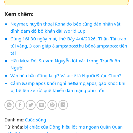
Xem thêm:
Neymar, huyền thoại Ronaldo béo cùng dàn nhân vật
đình đám đổ bộ khán đài World Cup
Đúng 16h30 ngày mai, thứ Bảy 4/4/2026, Thần Tài trao
túi vàng, 3 con giáp &amp;apos;thu bộn&amp;apos; tiền
tài
Hậu Mưa Đỏ, Steven Nguyễn lột xác trong Trại Buôn
Người
Văn hóa hầu đồng là gì? Và ai sẽ là Người Được Chọn?
Cảnh &amp;apos;khối nghỉ hè&amp;apos; gào khóc khi
bị bê lên xe rời quê khiến dân mạng phì cười
Danh mục:
Cuộc sống
Từ khóa:
bị
chiếc
của
Đông
hiệu
lột
mục
ngoạn
Quân
Quan