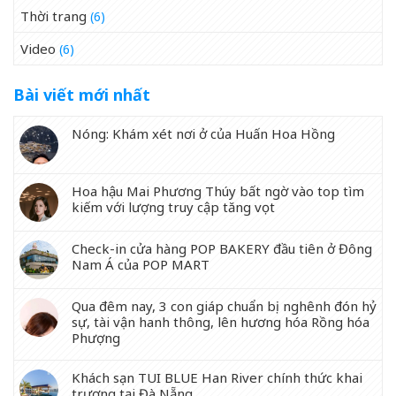
Thời trang
(6)
Video
(6)
Bài viết mới nhất
Nóng: Khám xét nơi ở của Huấn Hoa Hồng
Hoa hậu Mai Phương Thúy bất ngờ vào top tìm
kiếm với lượng truy cập tăng vọt
Check-in cửa hàng POP BAKERY đầu tiên ở Đông
Nam Á của POP MART
Qua đêm nay, 3 con giáp chuẩn bị nghênh đón hỷ
sự, tài vận hanh thông, lên hương hóa Rồng hóa
Phượng
Khách sạn TUI BLUE Han River chính thức khai
trương tại Đà Nẵng