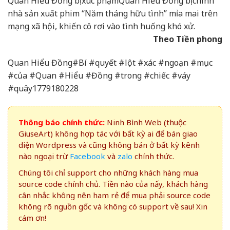
Quan Hiểu Đồng bị xúc phạm
Quan Hiểu Đồng bị chính
nhà sản xuất phim “Năm tháng hữu tình” mỉa mai trên
mạng xã hội, khiến cô rơi vào tình huống khó xử.
Theo Tiền phong
Quan Hiểu Đồng#Bí #quyết #lột #xác #ngoạn #mục
#của #Quan #Hiểu #Đồng #trong #chiếc #váy
#quây1779180228
Thông báo chính thức:
Ninh Bình Web (thuộc
GiuseArt) không hợp tác với bất kỳ ai để bán giao
diện Wordpress và cũng không bán ở bất kỳ kênh
nào ngoại trừ
Facebook
và
zalo
chính thức.
Chúng tôi chỉ support cho những khách hàng mua
source code chính chủ. Tiền nào của nấy, khách hàng
cân nhắc không nên ham rẻ để mua phải source code
không rõ nguồn gốc và không có support về sau! Xin
cám ơn!