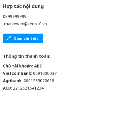
Hợp tác nội dung
0999999999
markewex@kenh10.vn
Xem chi tiết
Thông tin thanh toán:
Chủ tài khoản: ABC
Vietcombank
: 0691000037
Agribank
: 2001235020618
ACB
: 2212621541234