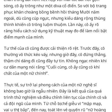
sóng, cô ấy trông như một diva cổ điển. So với bộ trang
phục khăn choàng bồng bềnh hồi tháng Mười năm
ngoái, dù cũng cúp ngực, nhưng kiểu dáng rộng thùng
thình khiến cô trông luộm thuộm. Lần này, cô ấy rõ
ràng hiểu cách sử dụng kỹ thuật may đo để làm nổi bật
điểm mạnh của mình.
Tư thế của cô cũng được cải thiện rõ rệt. Trước đây, cô
thường vô thức kéo váy, nhưng giờ đây, cô đứng thẳng,
thậm chí dáng đi cũng đầy tự tin. Không ngạc nhiên khi
cư dân mạng nói rằng: “Cuối cùng, cô ấy cũng có khí
chất của một nữ chính!”.
Thực tế, sự trở lại phong cách của một nữ nghệ sĩ
không bao giờ là ngẫu nhiên. Đây là kết quả của quá
trình thử nghiệm và điều chỉnh liên tục của chính cô và
cả đội ngũ của mình. Từ chỗ bị chế giễu vì “mập mạp,
vai u thịt bắp”, đến nay, toát lên vẻ quyến rũ “nữ hoàng