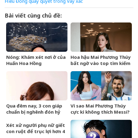
Hiểu Đồng
quay
quyết
trong
Vay
xác
Bài viết cùng chủ đề:
Nóng: Khám xét nơi ở của
Hoa hậu Mai Phương Thúy
Huấn Hoa Hồng
bất ngờ vào top tìm kiếm
với lượng truy cập tăng
vọt
Qua đêm nay, 3 con giáp
Vì sao Mai Phương Thúy
chuẩn bị nghênh đón hỷ
cực kì không thích Messi?
sự, tài vận hanh thông, lên
hương hóa Rồng hóa
Xét xử người phụ nữ giết
Phượng
con ruột để trục lợi hơn 4
tỷ đồng tiền bảo hiểm