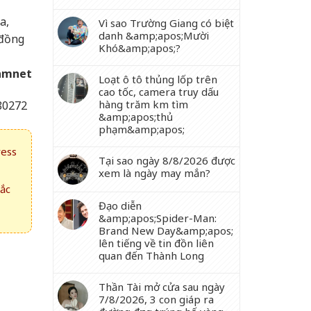
a,
Vì sao Trường Giang có biệt
danh &amp;apos;Mười
 đồng
Khó&amp;apos;?
amnet
Loạt ô tô thủng lốp trên
cao tốc, camera truy dấu
hàng trăm km tìm
80272
&amp;apos;thủ
phạm&amp;apos;
ress
Tại sao ngày 8/8/2026 được
xem là ngày may mắn?
hắc
Đạo diễn
&amp;apos;Spider-Man:
Brand New Day&amp;apos;
lên tiếng về tin đồn liên
quan đến Thành Long
Thần Tài mở cửa sau ngày
7/8/2026, 3 con giáp ra