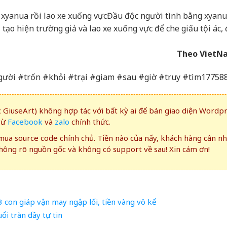
 xyanua rồi lao xe xuống vực
Đầu độc người tình bằng xyanu
, tạo hiện trường giả và lao xe xuống vực để che giấu tội ác,
Theo VietN
ười #trốn #khỏi #trại #giam #sau #giờ #truy #tìm17758
GiuseArt) không hợp tác với bất kỳ ai để bán giao diện Wordp
rừ
Facebook
và
zalo
chính thức.
ua source code chính chủ. Tiền nào của nấy, khách hàng cân n
ông rõ nguồn gốc và không có support về sau! Xin cám ơn!
3 con giáp vận may ngập lối, tiền vàng vô kể
ổi tràn đầy tự tin