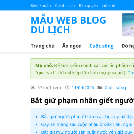
Skip
Điều khoản
Chính sách
Bản quyền
Liên hệ
to
MẪU WEB BLOG
content
DU LỊCH
Trang chủ
Ăn ngon
Cuộc sống
Đồ họ
Mẹo nhỏ:
Để tìm kiếm chính xác các ấn phẩm củ
"giuseart". (Ví dụ: thiệp tân linh mục giuseart).
Tì
Cuộc sống
67 lượt xem
11/04/2026
Bắt giữ phạm nhân giết người 
Bắt giữ người phụ nữ trốn trại, bị truy nã đặc
Gây án mạng sau cuộc nhậu ở Đắk Lắk, nghi
Bắt giam 2 người sản xuất nước yến giả quy