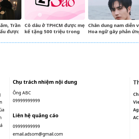
năm, Trần
Cô dâu ở TPHCM được mẹ
Chân dung nam diễn v
iấu được
kế tặng 500 triệu trong
Hoa ngữ gây phản ứn
đám cưới, lời phát biểu
ngược khi than nghèo
‘gây sốt’
Chịu trách nhiệm nội dung
Th
Ông ABC
g
Ch
09999999999
n
Vi
ủa
Ag
Liên hệ quảng cáo
n
AC
iá
09999999999
email.adsom@gmail.com