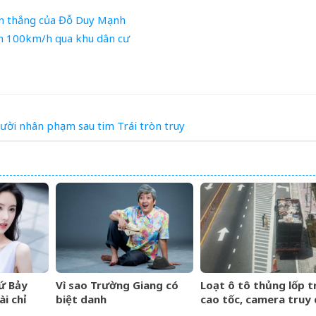
àn thắng của Đỗ Duy Mạnh
ơn 100km/h qua khu dân cư
ười
nhân
phạm
sau
tim
Trái
tròn
truy
ứ Bảy
Vì sao Trường Giang có
Loạt ô tô thủng lốp t
i chỉ
biệt danh
cao tốc, camera truy
giáp rơi
&amp;apos;Mười
hàng trăm km tìm