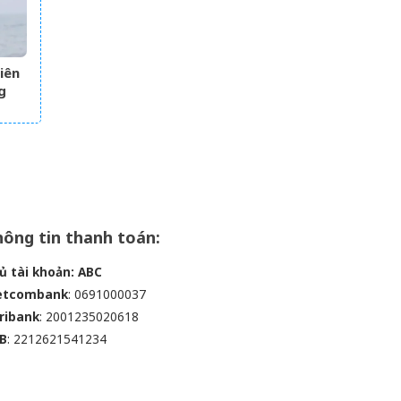
iên
g
ông tin thanh toán:
ủ tài khoản: ABC
etcombank
: 0691000037
ribank
: 2001235020618
B
: 2212621541234