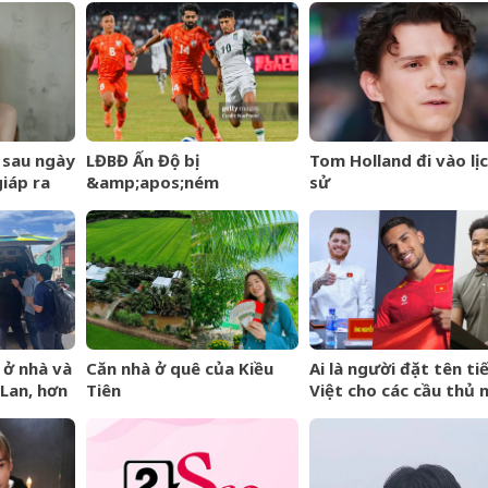
iền bạc
Khó&amp;apos;?
&amp;apos;thủ
 cuốn
phạm&amp;apos;
 sau ngày
LĐBĐ Ấn Độ bị
Tom Holland đi vào lị
giáp ra
&amp;apos;ném
sử
g hố
đá&amp;apos; khi định
ếm tiền
mang đội hình B dự giải
Vô địch ĐNÁ của FIFA
 ở nhà và
Căn nhà ở quê của Kiều
Ai là người đặt tên ti
Lan, hơn
Tiên
Việt cho các cầu thủ 
g vong
tịch của đội tuyển Việ
Nam?