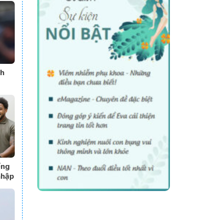
ch
ếng
nhập
t