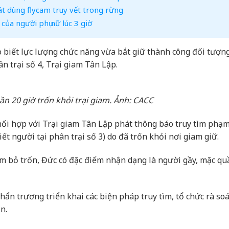
át dùng flycam truy vết trong rừng
của người phụ nữ lúc 3 giờ
o biết lực lượng chức năng vừa bắt giữ thành công đối tượn
n trại số 4, Trại giam Tân Lập.
n 20 giờ trốn khỏi trại giam. Ảnh: CACC
hối hợp với Trại giam Tân Lập phát thông báo truy tìm phạ
t người tại phân trại số 3) do đã trốn khỏi nơi giam giữ.
ểm bỏ trốn, Đức có đặc điểm nhận dạng là người gầy, mặc qu
khẩn trương triển khai các biện pháp truy tìm, tổ chức rà soá
n.