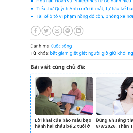
Hoa hậu Hoàn vũ Philippines từ bỏ danh hiệu
Tiểu thư Quỳnh Anh cười tít mắt, tự hào kể b
Tài xế ô tô vi phạm nồng độ cồn, phóng xe h
Danh mục:
Cuộc sống
Từ khóa:
bắt
giam
giết
giết người
giờ
giữ
khởi
ng
Bài viết cùng chủ đề:
Lời khai của bảo mẫu bạo
Đúng 6h sáng th
hành hai cháu bé 2 tuổi ở
8/8/2026, Thần Tà
trường mầm non tại
đích danh 3 con 