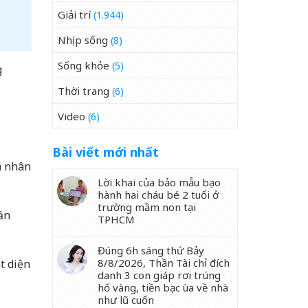
Giải trí
(1.944)
Nhịp sống
(8)
Sống khỏe
(5)
g
Thời trang
(6)
Video
(6)
Bài viết mới nhất
m nhân
Lời khai của bảo mẫu bạo
hành hai cháu bé 2 tuổi ở
trường mầm non tại
ần
TPHCM
Đúng 6h sáng thứ Bảy
8/8/2026, Thần Tài chỉ đích
t diện
danh 3 con giáp rơi trúng
hố vàng, tiền bạc ùa về nhà
như lũ cuốn