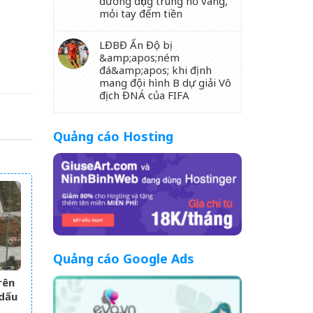
đường đụng trúng hố vàng,
mỏi tay đếm tiền
LĐBĐ Ấn Độ bị
&amp;apos;ném
đá&amp;apos; khi định
mang đội hình B dự giải Vô
địch ĐNÁ của FIFA
Quảng cáo Hosting
Quảng cáo Google Ads
rên
 dấu