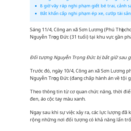
8 giờ vây ráp nghi phạm giết bé trai, cảnh s
Bắt khẩn cấp nghi phạm ép xe, cướp tài sản 
Sáng 11/4, Công an xã Sơn Lương (Phú Thọ) ch
Nguyễn Trọng Đức (31 tuổi) tại khu vực gần phâ
Đối tượng Nguyễn Trọng Đức bị bắt giữ sau gầ
Trước đó, ngày 10/4, Công an xã Sơn Lương p
Nguyễn Trọng Đức (đang chấp hành án về tội giế
Theo thông tin từ cơ quan chức năng, thời đi
đen, áo cộc tay màu xanh.
Ngay sau khi sự việc xảy ra, các lực lượng đã 
rộng những nơi đối tượng có khả năng lẩn trố