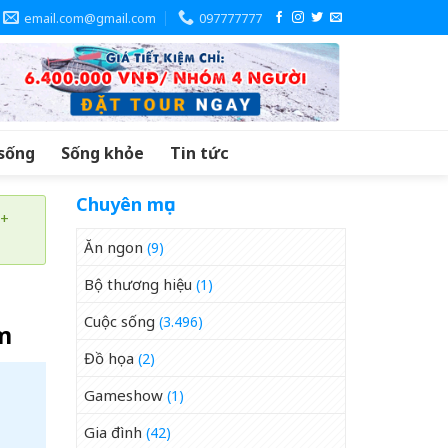
email.com@gmail.com
097777777
sống
Sống khỏe
Tin tức
Chuyên mục
 +
Ăn ngon
(9)
Bộ thương hiệu
(1)
Cuộc sống
(3.496)
ìm
Đồ họa
(2)
Gameshow
(1)
Gia đình
(42)