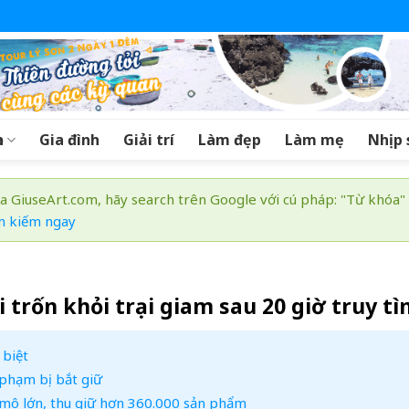
a
Gia đình
Giải trí
Làm đẹp
Làm mẹ
Nhịp 
a GiuseArt.com, hãy search trên Google với cú pháp: "Từ khóa"
m kiếm ngay
trốn khỏi trại giam sau 20 giờ truy t
 biệt
 phạm bị bắt giữ
 mô lớn, thu giữ hơn 360.000 sản phẩm