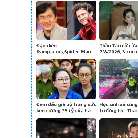
TPHCM
trúng hố vàng, t
ùa về nhà như lũ
Đạo diễn
Thần Tài mở cửa
&amp;apos;Spider-Man:
7/8/2026, 3 con 
Brand New
đường đụng trún
Day&amp;apos; lên tiếng
vàng, mỏi tay đ
về tin đồn liên quan đến
Thành Long
Đem đấu giá bộ trang sức
Học sinh xả súng
kim cương 25 tỷ của bà
trường học Thái 
Trương Mỹ Lan: Mất hết
20 người thươn
hóa đơn nhưng món đắt
nhất giá 9,4 tỷ