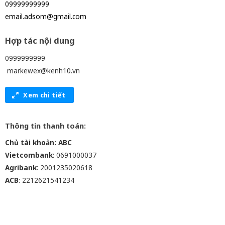
09999999999
email.adsom@gmail.com
Hợp tác nội dung
0999999999
markewex@kenh10.vn
Xem chi tiết
Thông tin thanh toán:
Chủ tài khoản: ABC
Vietcombank
: 0691000037
Agribank
: 2001235020618
ACB
: 2212621541234