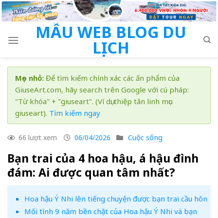
Skip
to
MẪU WEB BLOG DU
content
LỊCH
Mẹo nhỏ:
Để tìm kiếm chính xác các ấn phẩm của
GiuseArt.com, hãy search trên Google với cú pháp:
"Từ khóa" + "giuseart". (Ví dụ: thiệp tân linh mục
giuseart).
Tìm kiếm ngay
Cuộc sống
66 lượt xem
06/04/2026
Bạn trai của 4 hoa hậu, á hậu đình
đám: Ai được quan tâm nhất?
Hoa hậu Ý Nhi lên tiếng chuyện được bạn trai cầu hôn
Mối tình 9 năm bền chặt của Hoa hậu Ý Nhi và bạn