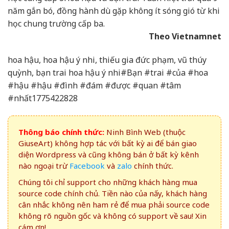
năm gắn bó, đồng hành dù gặp không ít sóng gió từ khi
học chung trường cấp ba.
Theo Vietnamnet
hoa hậu, hoa hậu ý nhi, thiếu gia đức phạm, vũ thúy
quỳnh, bạn trai hoa hậu ý nhi#Bạn #trai #của #hoa
#hậu #hậu #đình #đám #được #quan #tâm
#nhất1775422828
Thông báo chính thức:
Ninh Bình Web (thuộc
GiuseArt) không hợp tác với bất kỳ ai để bán giao
diện Wordpress và cũng không bán ở bất kỳ kênh
nào ngoại trừ
Facebook
và
zalo
chính thức.
Chúng tôi chỉ support cho những khách hàng mua
source code chính chủ. Tiền nào của nấy, khách hàng
cân nhắc không nên ham rẻ để mua phải source code
không rõ nguồn gốc và không có support về sau! Xin
cám ơn!