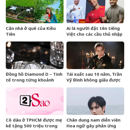
nhất giá 9,4 tỷ
Căn nhà ở quê của Kiều
Ai là người đặt tên tiếng
Tiên
Việt cho các cầu thủ nhập
tịch của đội tuyển Việt
Nam?
Đồng hồ Diamond D – Tinh
Tái xuất sau 10 năm, Trần
tế trong từng khoảnh
Vỹ Đình không giấu được
khắc
nước mắt
Cô dâu ở TPHCM được mẹ
Chân dung nam diễn viên
kế tặng 500 triệu trong
Hoa ngữ gây phản ứng