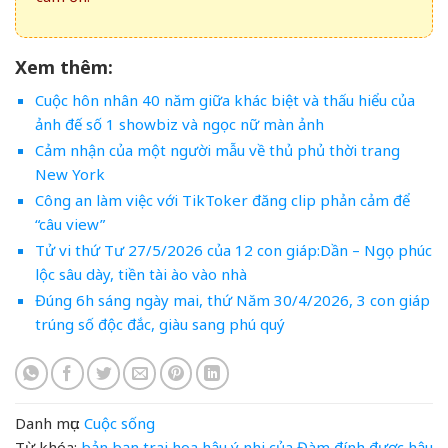
Xem thêm:
Cuộc hôn nhân 40 năm giữa khác biệt và thấu hiểu của
ảnh đế số 1 showbiz và ngọc nữ màn ảnh
Cảm nhận của một người mẫu về thủ phủ thời trang
New York
Công an làm việc với TikToker đăng clip phản cảm để
“câu view”
Tử vi thứ Tư 27/5/2026 của 12 con giáp:Dần – Ngọ phúc
lộc sâu dày, tiền tài ào vào nhà
Đúng 6h sáng ngày mai, thứ Năm 30/4/2026, 3 con giáp
trúng số độc đắc, giàu sang phú quý
Danh mục:
Cuộc sống
Từ khóa:
bản
bạn trai hoa hậu ý nhi
của
Đàm
đính
được
hậu