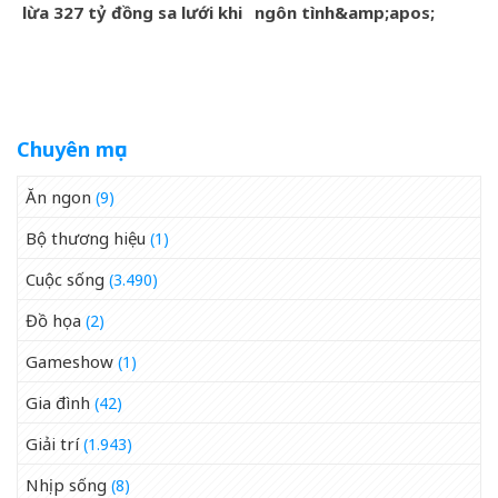
lừa 327 tỷ đồng sa lưới khi
ngôn tình&amp;apos;
ẩn náu ở Bắc Ninh
từng làm nghề giao báo,
U60 vẫn như thanh niên
Chuyên mục
Ăn ngon
(9)
Bộ thương hiệu
(1)
Cuộc sống
(3.490)
Đồ họa
(2)
Gameshow
(1)
Gia đình
(42)
Giải trí
(1.943)
Nhịp sống
(8)