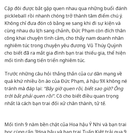
Cặp đôi được bắt gặp quen nhau qua những buổi đánh
pickleball rồi nhanh chóng trở thành tâm điểm chú ý.
Không chỉ đưa đón cô bằng xe sang khi đi sự kiện và
cùng nhau du lịch sang chảnh, Đức Phạm còn đích thân
công khai chuyện tình cảm, cho thấy nam doanh nhân
nghiêm túc trong chuyện yêu đương. Vũ Thúy Quỳnh
cho biết đã ra mắt gia đình bạn trai thiếu gia, thể hiện
mối tình đang tiến triển nghiêm túc.
Trước những câu hỏi thẳng thắn của cư dân mạng về
quá khứ nhiều ồn ào của Đức Phạm, á hậu 9X không né
tránh mà đáp lại:
“Bây giờ quen rồi, biết sao giờ? Ông
trời bắt phải quen rồi”.
Cô cho biết điều quan trọng
nhất là cách bạn trai đối xử chân thành, tử tế.
Mối tình 9 năm bền chặt của Hoa hậu Ý Nhi và bạn trai
học cùng cấp 3
Hoa hậu và bạn trai Tuấn Kiệt trải qua 9