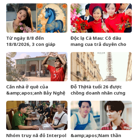
đám cưới, lời phát biểu
ngược khi than nghèo
‘gây sốt’
Từ ngày 8/8 đến
Độc lạ Cà Mau: Cô dâu
18/8/2026, 3 con giáp
mang cua trả duyên cho
được trời ban VẬN MAY
dàn bê tráp ngày cưới
HIẾM CÓ, tiền bạc tự động
kéo về
Căn nhà ở quê của
Đỗ Thị Hà tuổi 26 được
&amp;apos;anh Bảy Nghệ
chồng doanh nhân cưng
An&amp;apos; đang nổi
chiều, nhan sắc ngày càng
đình đám MXH
rạng rỡ
Nhóm truy nã đỏ Interpol
&amp;apos;Nam thần