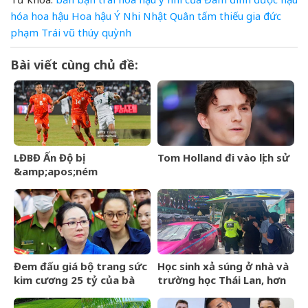
hóa
hoa hậu
Hoa hậu Ý Nhi
Nhật
Quân
tấm
thiếu gia đức
phạm
Trái
vũ thúy quỳnh
Bài viết cùng chủ đề:
LĐBĐ Ấn Độ bị
Tom Holland đi vào lịch sử
&amp;apos;ném
đá&amp;apos; khi định
mang đội hình B dự giải Vô
địch ĐNÁ của FIFA
Đem đấu giá bộ trang sức
Học sinh xả súng ở nhà và
kim cương 25 tỷ của bà
trường học Thái Lan, hơn
Trương Mỹ Lan: Mất hết
20 người thương vong
hóa đơn nhưng món đắt