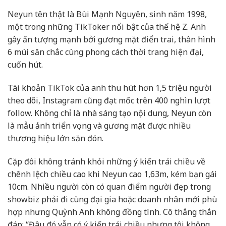
Neyun tên thật là Bùi Mạnh Nguyên, sinh năm 1998,
một trong những TikToker nổi bật của thế hệ Z. Anh
gây ấn tượng mạnh bởi gương mặt điển trai, thân hình
6 múi săn chắc cùng phong cách thời trang hiện đại,
cuốn hút.
Tài khoản TikTok của anh thu hút hơn 1,5 triệu người
theo dõi, Instagram cũng đạt mốc trên 400 nghìn lượt
follow. Không chỉ là nhà sáng tạo nội dung, Neyun còn
là mẫu ảnh triển vọng và gương mặt được nhiều
thương hiệu lớn săn đón.
Cặp đôi không tránh khỏi những ý kiến trái chiều về
chênh lệch chiều cao khi Neyun cao 1,63m, kém bạn gái
10cm. Nhiều người còn có quan điểm người đẹp trong
showbiz phải đi cùng đại gia hoặc doanh nhân mới phù
hợp nhưng Quỳnh Anh không đồng tình. Cô thẳng thắn
đáp: “Đâu đó vẫn có ý kiến trái chiều nhưng tôi không