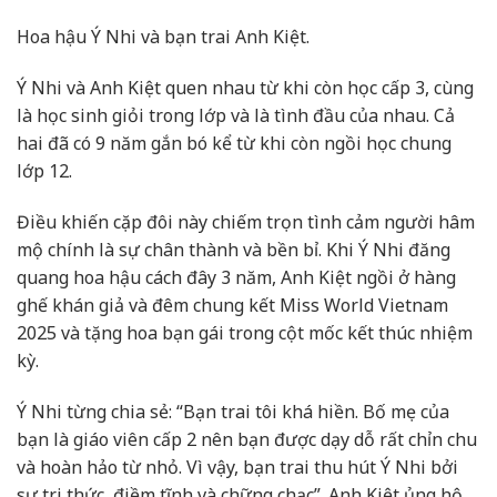
Hoa hậu Ý Nhi và bạn trai Anh Kiệt.
Ý Nhi và Anh Kiệt quen nhau từ khi còn học cấp 3, cùng
là học sinh giỏi trong lớp và là tình đầu của nhau. Cả
hai đã có 9 năm gắn bó kể từ khi còn ngồi học chung
lớp 12.
Điều khiến cặp đôi này chiếm trọn tình cảm người hâm
mộ chính là sự chân thành và bền bỉ. Khi Ý Nhi đăng
quang hoa hậu cách đây 3 năm, Anh Kiệt ngồi ở hàng
ghế khán giả và đêm chung kết Miss World Vietnam
2025 và tặng hoa bạn gái trong cột mốc kết thúc nhiệm
kỳ.
Ý Nhi từng chia sẻ: “Bạn trai tôi khá hiền. Bố mẹ của
bạn là giáo viên cấp 2 nên bạn được dạy dỗ rất chỉn chu
và hoàn hảo từ nhỏ. Vì vậy, bạn trai thu hút Ý Nhi bởi
sự tri thức, điềm tĩnh và chững chạc”. Anh Kiệt ủng hộ