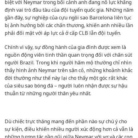
biệt với Neymar trong bối cảnh anh đang nỗ lực khẳng
định vai trò đầu tàu của đội tuyển quốc gia. Những năm
gần đây, sự nghiệp của cựu ngôi sao Barcelona liên tục
bị ảnh hưởng bởi các chấn thương, khiến anh nhiều lần
phải đối mặt với áp lực cả ở cấp CLB lẫn đội tuyển.
Chính vì vậy, sự đồng hành của gia đình được xem là
nguồn động viên tinh thần quan trọng đối với chân sút
người Brazil. Trong khi người hâm mộ thường chỉ nhìn
thấy hình ảnh Neymar trên sân cỏ, những khoảnh khắc
đời thường như thế này lại cho thấy một góc rất khác
của siêu sao bóng đá – người luôn nhận được sự hậu
thuẫn từ những người thân yêu nhất.
Dù chiếc trực thăng mang đến phần nào sự chú ý cho
sự kiện, điều khiến nhiều người xúc động hơn cả vẫn là
những tương tác gần gũi giữa Neymar với vợ và các con.