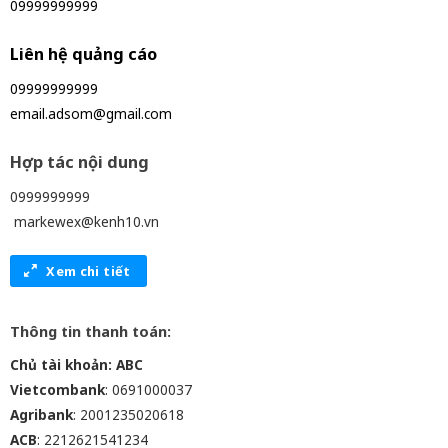
09999999999
Liên hệ quảng cáo
09999999999
email.adsom@gmail.com
Hợp tác nội dung
0999999999
markewex@kenh10.vn
Xem chi tiết
Thông tin thanh toán:
Chủ tài khoản: ABC
Vietcombank
: 0691000037
Agribank
: 2001235020618
ACB
: 2212621541234