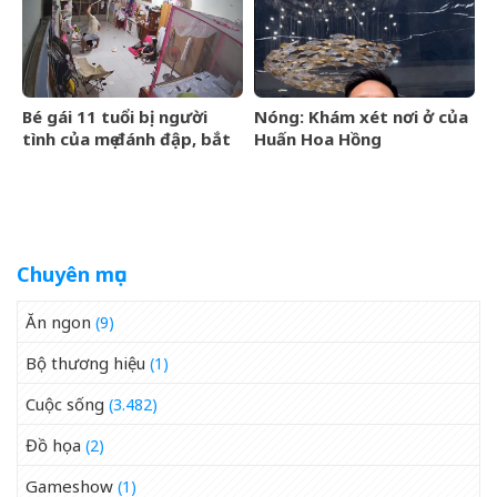
như cá chép hóa rồng,
giàu có lên bất chấp
Bé gái 11 tuổi bị người
Nóng: Khám xét nơi ở của
tình của mẹ đánh đập, bắt
Huấn Hoa Hồng
quỳ xuyên đêm
Chuyên mục
Ăn ngon
(9)
Bộ thương hiệu
(1)
Cuộc sống
(3.482)
Đồ họa
(2)
Gameshow
(1)