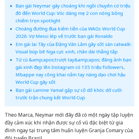
Bạn gái Neymar gây choáng khi ngồi chuyên cơ triệu
đô đến World Cup: Vóc dáng mẹ 2 con nóng bỏng
chiếm trọn spotlight
Choáng đường đua kiếm tiền của WAGs World Cup
2026: Vợ Messi lép vế trước bạn gái Ronaldo
Em gái lai Tây của Đặng Văn Lâm gây sốt sàn catwalk:
Visual búp bê Nga cực xinh, chân dài thẳng tắp
Từ cú &amp;apos;trượt tay&amp;apos; đăng ảnh bạn
gái xinh đẹp lên Instagram có 135 triệu followers,
Mbappe nay công khai nắm tay nàng dạo chơi hậu
World Cup gây sốt
Bạn gái Lamine Yamal gặp sự cố dở khóc dở cười
trước trận chung kết World Cup
Theo Marca, Neymar mới đây đã có một ngày tập luyện
đầy cảm xúc khi nhận được sự cổ vũ đặc biệt từ gia
đình ngay tại trung tâm huấn luyện Granja Comary của
đội tuyển Brazil.