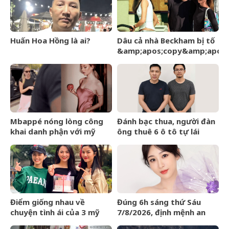
Huấn Hoa Hồng là ai?
Dâu cả nhà Beckham bị tố
&amp;apos;copy&amp;apos;
phong cách mẹ chồng –
Victoria giữa sóng gió gia
tộc
Mbappé nóng lòng công
Đánh bạc thua, người đàn
khai danh phận với mỹ
ông thuê 6 ô tô tự lái
nhân Ester Expósito lắm
mang cầm cố
rồi
Điểm giống nhau về
Đúng 6h sáng thứ Sáu
chuyện tình ái của 3 mỹ
7/8/2026, định mệnh an
nhân phim giờ vàng VTV
bài, 3 con giáp vận trình