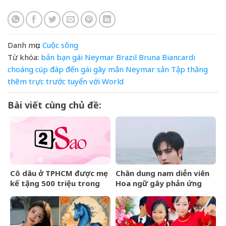
Danh mục:
Cuộc sống
Từ khóa:
bản
bạn gái Neymar
Brazil
Bruna Biancardi
choáng
cúp
đáp
đến
gái
gây
mắn
Neymar
sản
Tập
thăng
thêm
trực
trước
tuyển
với
World
Bài viết cùng chủ đề:
Cô dâu ở TPHCM được mẹ
Chân dung nam diễn viên
kế tặng 500 triệu trong
Hoa ngữ gây phản ứng
đám cưới, lời phát biểu
ngược khi than nghèo
‘gây sốt’