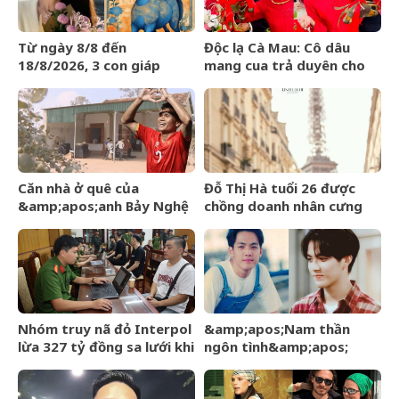
Từ ngày 8/8 đến
Độc lạ Cà Mau: Cô dâu
18/8/2026, 3 con giáp
mang cua trả duyên cho
được trời ban VẬN MAY
dàn bê tráp ngày cưới
HIẾM CÓ, tiền bạc tự động
kéo về
Căn nhà ở quê của
Đỗ Thị Hà tuổi 26 được
&amp;apos;anh Bảy Nghệ
chồng doanh nhân cưng
An&amp;apos; đang nổi
chiều, nhan sắc ngày càng
đình đám MXH
rạng rỡ
Nhóm truy nã đỏ Interpol
&amp;apos;Nam thần
lừa 327 tỷ đồng sa lưới khi
ngôn tình&amp;apos;
ẩn náu ở Bắc Ninh
từng làm nghề giao báo,
U60 vẫn như thanh niên