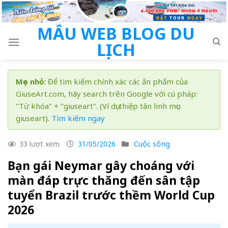
Skip
to
MẪU WEB BLOG DU
content
LỊCH
Mẹo nhỏ:
Để tìm kiếm chính xác các ấn phẩm của
GiuseArt.com, hãy search trên Google với cú pháp:
"Từ khóa" + "giuseart". (Ví dụ: thiệp tân linh mục
giuseart).
Tìm kiếm ngay
Cuộc sống
33 lượt xem
31/05/2026
Bạn gái Neymar gây choáng với
màn đáp trực thăng đến sân tập
tuyển Brazil trước thềm World Cup
2026