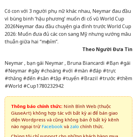
Có con với 3 người phụ nữ khác nhau, Neymar đau đầu
vì bùng binh ‘hậu phương’ muốn đi cổ vũ World Cup
2026
Neymar đau đầu chuyện gia đình trước World Cup
2026: Muốn đưa đủ các con sang Mỹ nhưng vướng mâu
thuẫn giữa hai “mẹ bỉm”.
Theo Người Đưa Tin
Neymar , bạn gái Neymar , Bruna Biancardi #Bạn #gái
#Neymar #gây #choáng #với #màn #đáp #trực
#thăng #đến #sân #tập #tuyển #Brazil #trước #thềm
#World #Cup1780232942
Thông báo chính thức:
Ninh Bình Web (thuộc
GiuseArt) không hợp tác với bất kỳ ai để bán giao
diện Wordpress và cũng không bán ở bất kỳ kênh
nào ngoại trừ
Facebook
và
zalo
chính thức.
Chúng tôi chỉ support cho những khách hàng mua