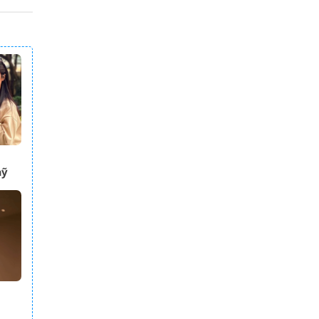
mỹ
TV
p