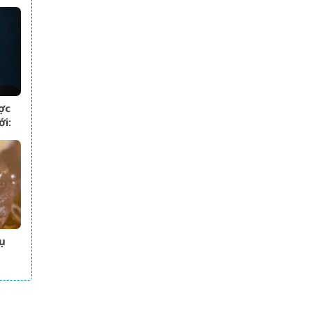
uy
ợc
ới:
 khó
 đôi
ụ
nồi