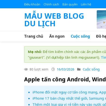
Skip
Điều khoản
Chính sách
Bản quyền
Liên hệ
to
MẪU WEB BLOG
content
DU LỊCH
Trang chủ
Ăn ngon
Cuộc sống
Đồ họ
Mẹo nhỏ:
Để tìm kiếm chính xác các ấn phẩm củ
"giuseart". (Ví dụ: thiệp tân linh mục giuseart).
Tì
Cuộc sống
80 lượt xem
16/03/2026
Apple tấn công Android, Win
iPhone đối mặt nguy cơ tấn công mạng, App
iPhone 17 bán chạy nhất thế giới, Samsung r
Thêm một loại gia vị rẻ tiền này vào nước g