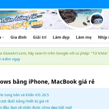
a
Gia đình
Giải trí
Làm đẹp
Làm mẹ
Nhịp 
a GiuseArt.com, hãy search trên Google với cú pháp: "Từ khóa"
m kiếm ngay
dows bằng iPhone, MacBook giá rẻ
le tung bản vá khẩn iOS 26.5
ượt đuổi bằng thiết bị giá rẻ
ội đầu: Bạn sẽ nhận được công dụng bất ngờ