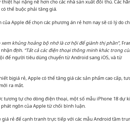
 thiệt hại nặng nề hơn cho các nhà sản xuất đối thủ. Các hã
có thể buộc phải tăng giá.
n của Apple để chọn các phương án rẻ hơn nay sẽ có lý do c
 xem khủng hoảng bộ nhớ là cơ hội để giành thị phần”,
Fra
 nhận định.
“Tất cả các điện thoại thông minh khác trong c
ội để người tiêu dùng chuyển từ Android sang iOS, và từ
iết bị giá rẻ, Apple có thể tăng giá các sản phẩm cao cấp, t
mới ra mắt.
ợc tương tự cho dòng điện thoại, một số mẫu iPhone 18 dự k
 phát ngôn của Apple từ chối bình luận.
giá rẻ để cạnh tranh trực tiếp với các mẫu Android tầm tru