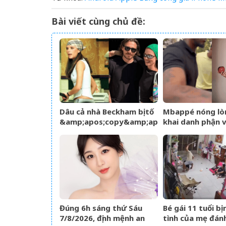
Bài viết cùng chủ đề:
Dâu cả nhà Beckham bị tố
Mbappé nóng lò
&amp;apos;copy&amp;apos;
khai danh phận 
phong cách mẹ chồng –
nhân Ester Expó
Victoria giữa sóng gió gia
rồi
tộc
Đúng 6h sáng thứ Sáu
Bé gái 11 tuổi bị
7/8/2026, định mệnh an
tình của mẹ đán