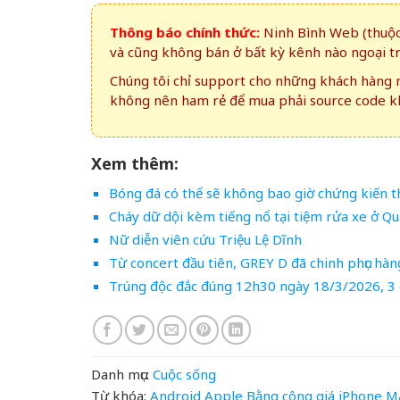
Thông báo chính thức:
Ninh Bình Web (thuộc 
và cũng không bán ở bất kỳ kênh nào ngoại t
Chúng tôi chỉ support cho những khách hàng m
không nên ham rẻ để mua phải source code kh
Xem thêm:
Bóng đá có thể sẽ không bao giờ chứng kiến t
Cháy dữ dội kèm tiếng nổ tại tiệm rửa xe ở Q
Nữ diễn viên cứu Triệu Lệ Dĩnh
Từ concert đầu tiên, GREY D đã chinh phục hàn
Trúng độc đắc đúng 12h30 ngày 18/3/2026, 3 
Danh mục:
Cuộc sống
Từ khóa:
Android
Apple
Bằng
công
giá
iPhone
M