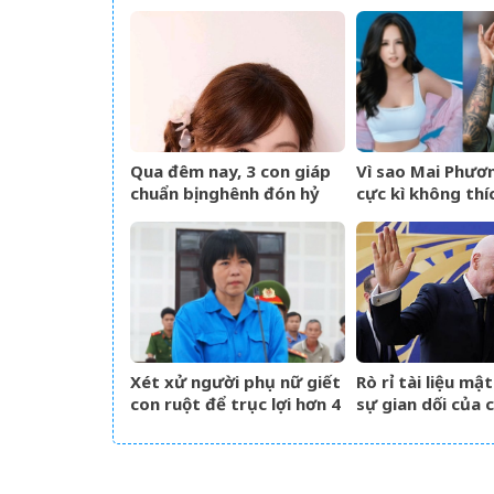
bài, 3 con giáp vận trình
bắt quỳ xuyên 
như cá chép hóa rồng,
giàu có lên bất chấp
Qua đêm nay, 3 con giáp
Vì sao Mai Phươ
chuẩn bị nghênh đón hỷ
cực kì không thí
sự, tài vận hanh thông,
lên hương hóa Rồng hóa
Phượng
Xét xử người phụ nữ giết
Rò rỉ tài liệu mậ
con ruột để trục lợi hơn 4
sự gian dối của c
tỷ đồng tiền bảo hiểm
FIFA và dự án n
Super League