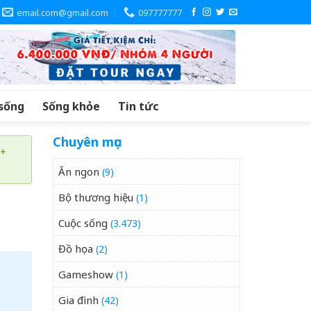
email.com@gmail.com
097777777
sống
Sống khỏe
Tin tức
Chuyên mục
 +
Ăn ngon
(9)
Bộ thương hiệu
(1)
Cuộc sống
(3.473)
Đồ họa
(2)
Gameshow
(1)
Gia đình
(42)