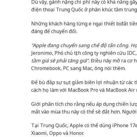
Dù vậy, gánh nặng chi phí này có khả năng gây
điện thoại Trung Quốc ở phân khúc tầm trung 
Những khách hàng từng e ngại thiết bị đắt tiề
đáng để chuyển đổi.
“Apple đang chuyển sang chế độ tấn công. Họ
Jeronimo, Phó chủ tịch công ty nghiên cứu IDC,
tầm giá sẽ phải tăng giá”.
Điều này mở ra cơ h
Chromebook, PC sang Mac, ông nói thêm.
Để bù đắp sự sụt giảm biên lợi nhuận từ các th
cách họ làm với MacBook Pro và MacBook Air 
Giới phân tích cho rằng nếu áp dụng chiến lư
mắt vào mùa thu này có thể sẽ đắt hơn. Người
Tại Trung Quốc, Apple có thể dùng iPhone 17e 
Xiaomi, Oppo và Honor.