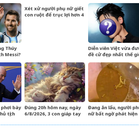
đêm
tìm kiếm với lượng tr
cập tăng vọt
Xét xử người phụ nữ giết
con ruột để trục lợi hơn 4
tỷ đồng tiền bảo hiểm
ng Thúy
Diễn viên Việt vừa đư
ch Messi?
đề cử đẹp nhất thế gi
Gương mặt hoàn hảo
cưỡng, ăn tiền nhất là
mắt cực phẩm
t phơi bày
Đúng 20h hôm nay, ngày
Đang ăn lẩu, người ph
hủ tịch
6/8/2026, 3 con giáp tay
nữ bất ngờ phát hiện
gầm
trái gom BẠC, tay phải
cảnh tượng
hốt VÀNG, phú quý ngập
&amp;apos;nổi da
nhà
gà&amp;apos; trong 