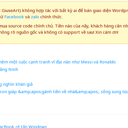
GiuseArt) không hợp tác với bất kỳ ai để bán giao diện Wordp
rừ
Facebook
và
zalo
chính thức.
ua source code chính chủ. Tiền nào của nấy, khách hàng cân n
ông rõ nguồn gốc và không có support về sau! Xin cám ơn!
hêm một cuộc cạnh tranh vĩ đại nào như Messi và Ronaldo
uảng Ninh
g nghìn khán giả
con giáp &amp;apos;gánh tiền về nhà&amp;apos;, sống sung tú
acBook
rẻ
tấn
Windows