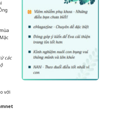
i
 Ông
 mùa
 Mặc
từ các
bộ
o với
amnet