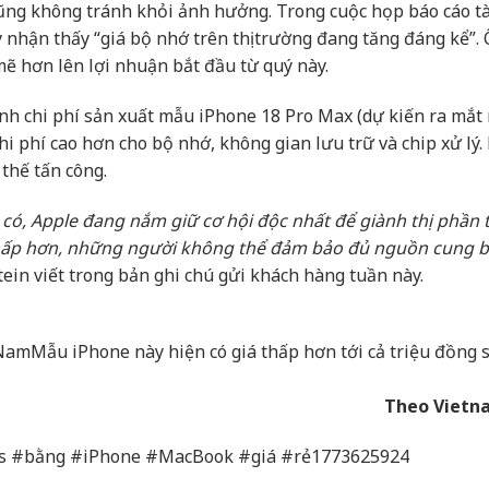
ũng không tránh khỏi ảnh hưởng. Trong cuộc họp báo cáo tà
 nhận thấy “giá bộ nhớ trên thị trường đang tăng đáng kể”.
ẽ hơn lên lợi nhuận bắt đầu từ quý này.
nh chi phí sản xuất mẫu iPhone 18 Pro Max (dự kiến ra mắt
hi phí cao hơn cho bộ nhớ, không gian lưu trữ và chip xử lý.
 thế tấn công.
 có, Apple đang nắm giữ cơ hội độc nhất để giành thị phần 
thấp hơn, những người không thể đảm bảo đủ nguồn cung 
n viết trong bản ghi chú gửi khách hàng tuần này.
 Nam
Mẫu iPhone này hiện có giá thấp hơn tới cả triệu đồng s
Theo Vietn
s #bằng #iPhone #MacBook #giá #rẻ1773625924