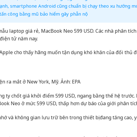
4 cạnh, smartphone Android cũng chuẩn bị chạy theo xu hướng m
ị tấn công bằng mũ bảo hiểm gây phẫn nộ
 mẫu laptop giá rẻ, MacBook Neo 599 USD. Các nhà phân tíc
 điện tử năm nay.
ủa Apple cho thấy hãng muốn tận dụng khó khăn của đối thủ đ
ện ra mắt ở New York, Mỹ. Ảnh: EPA
ng ty chốt giá khởi điểm 599 USD, ngang bằng thế hệ trước.
cBook Neo ở mức 599 USD, thấp hơn dự báo của giới phân tíc
hớ và không gian lưu trữ bên trong thiết bị đang tăng cao, 