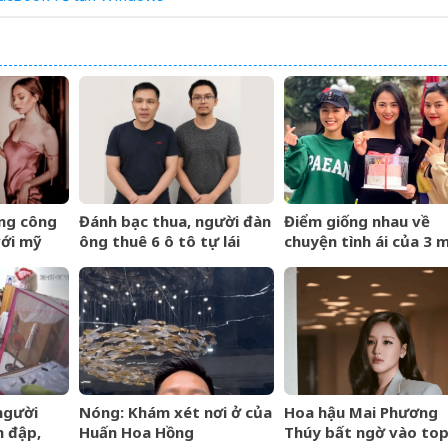
ng công
Đánh bạc thua, người đàn
Điểm giống nhau về
với mỹ
ông thuê 6 ô tô tự lái
chuyện tình ái của 3 
sito lắm
mang cầm cố
nhân phim giờ vàng V
 người
Nóng: Khám xét nơi ở của
Hoa hậu Mai Phương
h đập,
Huấn Hoa Hồng
Thúy bất ngờ vào to