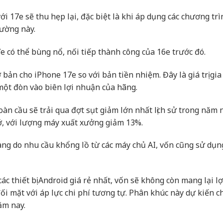
ới 17e sẽ thu hẹp lại, đặc biệt là khi áp dụng các chương trì
rường này.
 có thể bùng nổ, nối tiếp thành công của 16e trước đó.
bản cho iPhone 17e so với bản tiền nhiệm. Đây là giá trị gia
một đòn vào biên lợi nhuận của hãng.
oàn cầu sẽ trải qua đợt sụt giảm lớn nhất lịch sử trong năm 
hớ, với lượng máy xuất xưởng giảm 13%.
hang do nhu cầu khổng lồ từ các máy chủ AI, vốn cũng sử dụn
 thiết bị Android giá rẻ nhất, vốn sẽ không còn mang lại lợ
i mặt với áp lực chi phí tương tự. Phân khúc này dự kiến 
ăm nay.