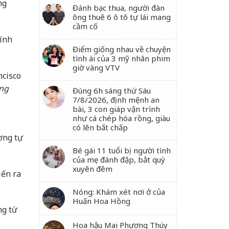
ng
Đánh bạc thua, người đàn
ông thuê 6 ô tô tự lái mang
cầm cố
hính
Điểm giống nhau về chuyện
tình ái của 3 mỹ nhân phim
giờ vàng VTV
ncisco
ùng
Đúng 6h sáng thứ Sáu
7/8/2026, định mệnh an
bài, 3 con giáp vận trình
như cá chép hóa rồng, giàu
có lên bất chấp
ương tự
Bé gái 11 tuổi bị người tình
của mẹ đánh đập, bắt quỳ
xuyên đêm
iến ra
Nóng: Khám xét nơi ở của
Huấn Hoa Hồng
ng từ
Hoa hậu Mai Phương Thúy