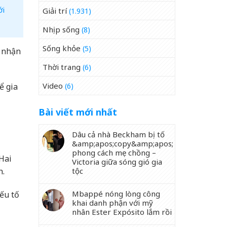
ới
Giải trí
(1.931)
Nhịp sống
(8)
Sống khỏe
(5)
h nhận
Thời trang
(6)
Video
(6)
ể gia
Bài viết mới nhất
Dâu cả nhà Beckham bị tố
&amp;apos;copy&amp;apos;
phong cách mẹ chồng –
 Hai
Victoria giữa sóng gió gia
h.
tộc
Mbappé nóng lòng công
yếu tố
khai danh phận với mỹ
nhân Ester Expósito lắm rồi