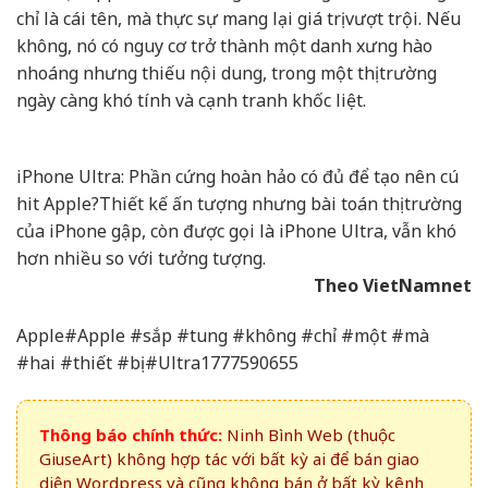
chỉ là cái tên, mà thực sự mang lại giá trị vượt trội. Nếu
không, nó có nguy cơ trở thành một danh xưng hào
nhoáng nhưng thiếu nội dung, trong một thị trường
ngày càng khó tính và cạnh tranh khốc liệt.
iPhone Ultra: Phần cứng hoàn hảo có đủ để tạo nên cú
hit Apple?
Thiết kế ấn tượng nhưng bài toán thị trường
của iPhone gập, còn được gọi là iPhone Ultra, vẫn khó
hơn nhiều so với tưởng tượng.
Theo VietNamnet
Apple#Apple #sắp #tung #không #chỉ #một #mà
#hai #thiết #bị #Ultra1777590655
Thông báo chính thức:
Ninh Bình Web (thuộc
GiuseArt) không hợp tác với bất kỳ ai để bán giao
diện Wordpress và cũng không bán ở bất kỳ kênh