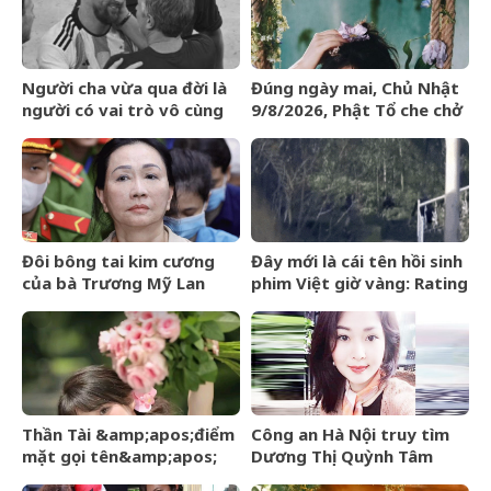
mạng?
khiến con đau lòng nhất
Người cha vừa qua đời là
Đúng ngày mai, Chủ Nhật
người có vai trò vô cùng
9/8/2026, Phật Tổ che chở
đặc biệt với sự nghiệp vĩ
3 con giáp
đại của Messi
&amp;apos;đạp trúng mỏ
vàng&amp;apos;, sự
nghiệp vượng phát
Đôi bông tai kim cương
Đây mới là cái tên hồi sinh
của bà Trương Mỹ Lan
phim Việt giờ vàng: Rating
được định giá hơn 9,4 tỷ
vượt mốc 50%, nhà đài
đồng
đút túi 3 tỷ mỗi tập
Thần Tài &amp;apos;điểm
Công an Hà Nội truy tìm
mặt gọi tên&amp;apos;
Dương Thị Quỳnh Tâm
sau ngày 8/8/2026, 3 con