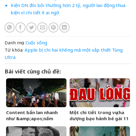
Kiện DN đòi bồi thường hơn 2 tỷ, người lao động thua
kiện vì chi tiết ít ai ngờ
Danh mục:
Cuộc sống
Từ khóa:
Apple
bị
chi
hai
không
mã
một
sắp
thiết
Tùng
Ultra
Bài viết cùng chủ đề:
Content bẩn lan nhanh
Một chi tiết trong vụ cha
như &amp;apos;nấm
dượng bạo hành bé gái 11
mốc&amp;apos;, trách
tuổi ở Đồng Nai khiến tôi
nhiệm của người dùng
xót xa: Đây có lẽ là điều