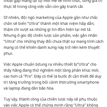
thoại gập mang lại sự mới mẻ về hình thức, song giá trị
thực tế trong công việc vẫn còn gây tranh cãi.
Dĩ nhiên, đội ngũ marketing của Apple gần như chắc
chắn sẽ biến “Ultra” thành một khái niệm hấp dẫn,
thậm chí vượt xa những gì tin đồn hiện tại mô tả.
Nhưng ở góc độ chiến lược sản phẩm, việc gắn nhãn
“Ultra” cho những thay đổi chưa thật sự mang tính cách
mạng có thể khiến danh xưng này trở nên kém thuyết
phục.
Việc Apple chuẩn bị tung ra nhiều thiết bị “Ultra” cho
thấy hãng đang thử nghiệm một tầng phân khúc mới,
cao hơn cả “Pro”. Đây có thể là bước đi cần thiết để duy
trì tăng trưởng trong bối cảnh thị trường smartphone
và laptop đang dần bão hòa.
Tuy vậy, thành công của chiến lược này sẽ phụ thuộc
vào việc Apple có thể chứng minh rằng “Ultra” không