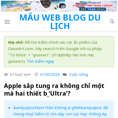
Skip
to
MẪU WEB BLOG DU
content
LỊCH
Mẹo nhỏ:
Để tìm kiếm chính xác các ấn phẩm của
GiuseArt.com, hãy search trên Google với cú pháp:
"Từ khóa" + "giuseart". (Ví dụ: thiệp tân linh mục
giuseart).
Tìm kiếm ngay
Cuộc sống
67 lượt xem
01/05/2026
Apple sắp tung ra không chỉ một
mà hai thiết bị ‘Ultra’?
&amp;apos;Nam thần không ai ghét&amp;apos; đã
chung thuỷ hiếm có còn dạy con cực hay: Không ép