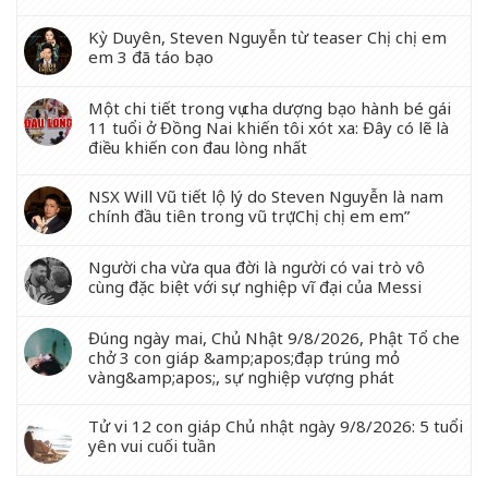
Kỳ Duyên, Steven Nguyễn từ teaser Chị chị em
em 3 đã táo bạo
Một chi tiết trong vụ cha dượng bạo hành bé gái
11 tuổi ở Đồng Nai khiến tôi xót xa: Đây có lẽ là
điều khiến con đau lòng nhất
NSX Will Vũ tiết lộ lý do Steven Nguyễn là nam
chính đầu tiên trong vũ trụ “Chị chị em em”
Người cha vừa qua đời là người có vai trò vô
cùng đặc biệt với sự nghiệp vĩ đại của Messi
Đúng ngày mai, Chủ Nhật 9/8/2026, Phật Tổ che
chở 3 con giáp &amp;apos;đạp trúng mỏ
vàng&amp;apos;, sự nghiệp vượng phát
Tử vi 12 con giáp Chủ nhật ngày 9/8/2026: 5 tuổi
yên vui cuối tuần