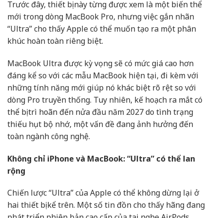
Trước đây, thiết bị này từng được xem là một biến thể
mới trong dòng MacBook Pro, nhưng việc gắn nhãn
“Ultra” cho thấy Apple có thể muốn tạo ra một phân
khúc hoàn toàn riêng biệt.
MacBook Ultra được kỳ vọng sẽ có mức giá cao hơn
đáng kể so với các mẫu MacBook hiện tại, đi kèm với
những tính năng mới giúp nó khác biệt rõ rệt so với
dòng Pro truyền thống. Tuy nhiên, kế hoạch ra mắt có
thể bị trì hoãn đến nửa đầu năm 2027 do tình trạng
thiếu hụt bộ nhớ, một vấn đề đang ảnh hưởng đến
toàn ngành công nghệ.
Không chỉ iPhone và MacBook: “Ultra” có thể lan
rộng
Chiến lược “Ultra” của Apple có thể không dừng lại ở
hai thiết bị kể trên. Một số tin đồn cho thấy hãng đang
phát triển phiên bản cao cấp của tai nghe AirPods,