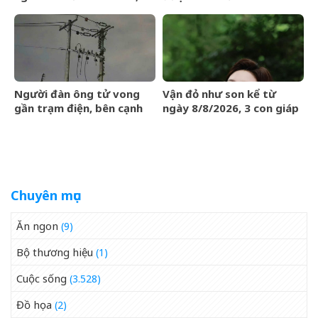
danh ca Chế Linh thốt lên
Phương Thúy: Đẹp đến nỗi
câu bất ngờ
kim cương cũng không
sánh bằng
Người đàn ông tử vong
Vận đỏ như son kể từ
gần trạm điện, bên cạnh
ngày 8/8/2026, 3 con giáp
có kìm cộng lực
chẳng cần bon chen, tiền
vào như nước, sự nghiệp
hanh thông
Chuyên mục
Ăn ngon
(9)
Bộ thương hiệu
(1)
Cuộc sống
(3.528)
Đồ họa
(2)