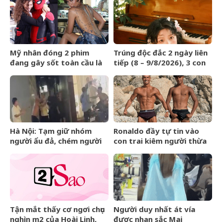
giáp lộc nhiều hơn sông,
chính thức hết khổ
Mỹ nhân đóng 2 phim
Trúng độc đắc 2 ngày liên
đang gây sốt toàn cầu là
tiếp (8 – 9/8/2026), 3 con
bà xã của
giáp &amp;apos;lĩnh hội
&amp;apos;Người
tài lộc&amp;apos;, tiền
Nhện&amp;apos;
bạc kéo ùn ùn vào nhà
Hà Nội: Tạm giữ nhóm
Ronaldo đầy tự tin vào
người ẩu đả, chém người
con trai kiêm người thừa
trên phố Huế
kế đế chế tỷ đô:
&amp;apos;Thằng bé sẽ
còn cao lớn hơn
tôi&amp;apos;
Tận mắt thấy cơ ngơi chục
Người duy nhất át vía
nghìn m2 của Hoài Linh,
được nhan sắc Mai