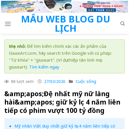
Skip
to
MẪU WEB BLOG DU
content
LỊCH
Mẹo nhỏ:
Để tìm kiếm chính xác các ấn phẩm của
GiuseArt.com, hãy search trên Google với cú pháp:
"Từ khóa" + "giuseart". (Ví dụ: thiệp tân linh mục
giuseart).
Tìm kiếm ngay
Cuộc sống
88 lượt xem
27/03/2026
&amp;apos;Đệ nhất mỹ nữ làng
hài&amp;apos; giữ kỷ lục 4 năm liên
tiếp có phim vượt 100 tỷ đồng
Mỹ nhân Việt duy nhất giữ kỷ lục 4 năm liên tiếp có