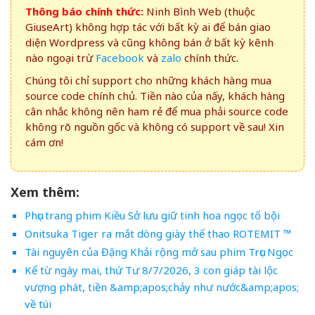
Thông báo chính thức:
Ninh Bình Web (thuộc
GiuseArt) không hợp tác với bất kỳ ai để bán giao
diện Wordpress và cũng không bán ở bất kỳ kênh
nào ngoại trừ
Facebook
và
zalo
chính thức.
Chúng tôi chỉ support cho những khách hàng mua
source code chính chủ. Tiền nào của nấy, khách hàng
cân nhắc không nên ham rẻ để mua phải source code
không rõ nguồn gốc và không có support về sau! Xin
cám ơn!
Xem thêm:
Phục trang phim Kiều Sở lưu giữ tinh hoa ngọc tổ bội
Onitsuka Tiger ra mắt dòng giày thể thao ROTEMIT ™
Tài nguyên của Đặng Khải rộng mở sau phim Trục Ngọc
Kể từ ngày mai, thứ Tư 8/7/2026, 3 con giáp tài lộc
vượng phát, tiền &amp;apos;chảy như nước&amp;apos;
về túi