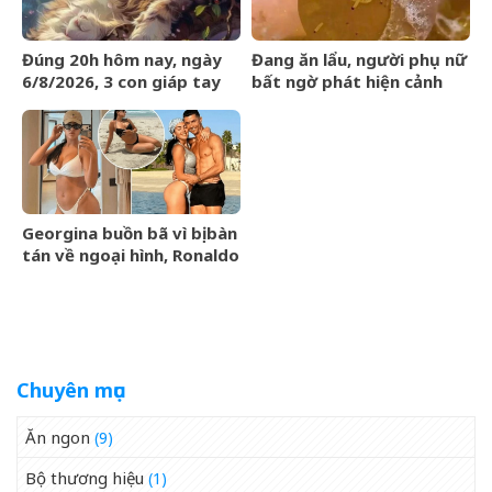
Đúng 20h hôm nay, ngày
Đang ăn lẩu, người phụ nữ
6/8/2026, 3 con giáp tay
bất ngờ phát hiện cảnh
trái gom BẠC, tay phải hốt
tượng &amp;apos;nổi da
VÀNG, phú quý ngập nhà
gà&amp;apos; trong nồi
Georgina buồn bã vì bị bàn
tán về ngoại hình, Ronaldo
nói một câu cảm động
khiến 4 triệu người đồng
tình
Chuyên mục
Ăn ngon
(9)
Bộ thương hiệu
(1)