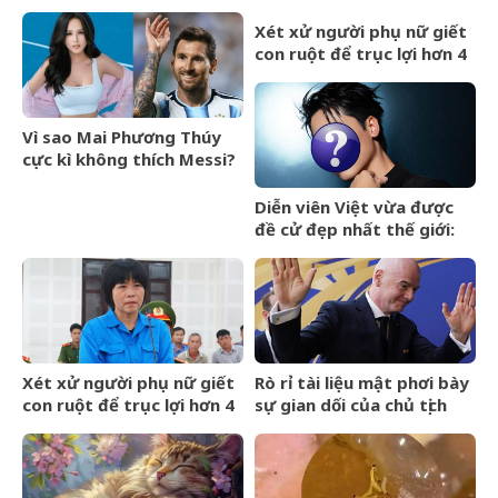
với lượng truy cập tăng
tài vận hanh thông, lên
vọt
hương hóa Rồng hóa
Xét xử người phụ nữ giết
Phượng
con ruột để trục lợi hơn 4
tỷ đồng tiền bảo hiểm
Vì sao Mai Phương Thúy
cực kì không thích Messi?
Diễn viên Việt vừa được
đề cử đẹp nhất thế giới:
Gương mặt hoàn hảo khó
cưỡng, ăn tiền nhất là đôi
mắt cực phẩm
Xét xử người phụ nữ giết
Rò rỉ tài liệu mật phơi bày
con ruột để trục lợi hơn 4
sự gian dối của chủ tịch
tỷ đồng tiền bảo hiểm
FIFA và dự án ngầm Super
League