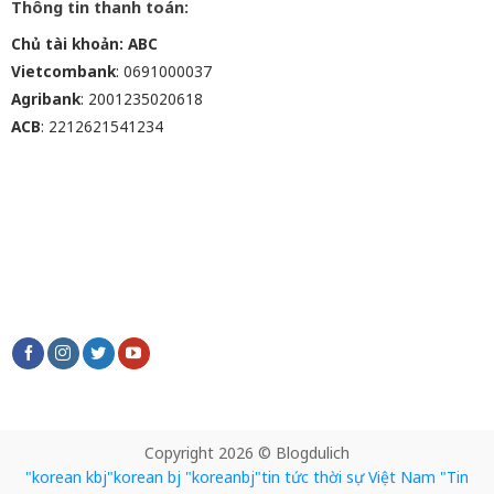
Thông tin thanh toán:
Chủ tài khoản: ABC
Vietcombank
: 0691000037
Agribank
: 2001235020618
ACB
: 2212621541234
Copyright 2026 © Blogdulich
"korean kbj​
"korean bj
"koreanbj​
"tin tức thời sự Việt Nam
"Tin