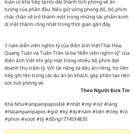
toàn có khả tiếp tục nối dài thành tích phòng vé ấn
tượng của phần đầu. Nếu giữ vững phong độ, bộ phim
chắc chắn sẽ trở thành một trong những tác phẩm kinh
dị Việt thành công nhất trong thời gian gần đây.
3 nam diễn viên nghìn tỷ của điện ảnh Việt
Thái Hòa,
Quang Tuấn và Tuấn Trần là ba “diễn viên nghìn tỷ” của
điện ảnh Việt khi góp mặt trong nhiều bộ phim đạt
doanh thu trăm tỷ. Với tài năng và dấu ấn riêng, họ liên
tiếp ghi tên trong các dự án ăn khách, góp phần tạo nên
sức hút phòng vé.
Theo Người Đưa Tin
Khả Như#ampampaposĐệ #nhất #mỹ #nữ #làng
#hàiampampapos #giữ #kỷ #lục #năm #liên #tiếp #có
#phim #vượt #tỷ #đồng1774594830