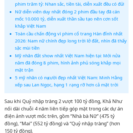
phim trăm tỷ: Nhan sắc, tiền tài, diễn xuất đều có đủ!
Nữ diễn viên duy nhất đóng 2 phim đầu tay đã cán
mốc 10.000 tỷ, diễn xuất thần sầu tạo nên cơn sốt
khắp Việt Nam
Toàn cầu chấn động vì phim cổ trang Hàn đỉnh nhất
2026: Nam nữ chính đẹp long trời lở đất, nhìn đã thấy
sặc mùi tiền
Mỹ nhân đắt show nhất Việt Nam hiện tại: Mới nửa
năm đã đóng 8 phim, hình ảnh phủ sóng khắp mọi
mặt trận
5 mỹ nhân có nụ cười đẹp nhất Việt Nam: Minh Hằng
xếp sau Lan Ngọc, hạng 1 rạng rỡ hơn cả mặt trời
Sau khi Quỷ nhập tràng 2 vượt 100 tỷ đồng, Khả Như
nối dài chuỗi 4 năm liên tiếp góp mặt trong các dự án
điện ảnh vượt mốc trên, gồm “Nhà bà Nữ” (475 tỷ
đồng), “Mai” (552 tỷ đồng) và “Quỷ nhập tràng” (hơn
150 tỷ đồng).