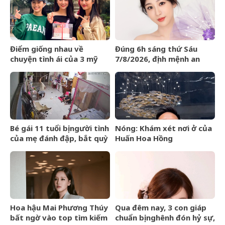
Điểm giống nhau về
Đúng 6h sáng thứ Sáu
chuyện tình ái của 3 mỹ
7/8/2026, định mệnh an
nhân phim giờ vàng VTV
bài, 3 con giáp vận trình
như cá chép hóa rồng,
giàu có lên bất chấp
Bé gái 11 tuổi bị người tình
Nóng: Khám xét nơi ở của
của mẹ đánh đập, bắt quỳ
Huấn Hoa Hồng
xuyên đêm
Hoa hậu Mai Phương Thúy
Qua đêm nay, 3 con giáp
bất ngờ vào top tìm kiếm
chuẩn bị nghênh đón hỷ sự,