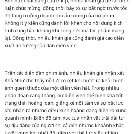
Bên dưới bài đăng của ê-kíp, nhiều khán giả để lại bình
luận chúc mừng, đồng thời bày tỏ sự bất ngờ trước tốc
độ tăng trưởng doanh thu ấn tượng của bộ phim.
Không ít ý kiến cũng dành lời khen cho nội dung kịch
tính cùng bầu không khí rùng rợn mà tác phẩm mang
lại. Đồng thời, nhiều khán giả cũng đánh giá cao diễn
xuất ấn tượng của dàn diễn viên.
Trên các diễn đàn phim ảnh, nhiều khán giả nhận xét
Khả Như cho thấy nỗ lực rõ rệt khi bước ra khỏi hình
ảnh quen thuộc của một diễn viên hài. Trong nhiều
phân đoạn căng thẳng, nữ diễn viên thể hiện khá tốt
trạng thái hoảng loạn, giằng xé nội tâm và sự bất lực
khi nhận ra những điều kinh hoàng đang diễn ra xung
quanh mình. Biên độ cảm xúc của nhân vật trải dài từ
sự dịu dàng của người chị cả đến những khoảnh khắc
tuyệt vọng khi phải đối diện với thế lực siêu nhiên.