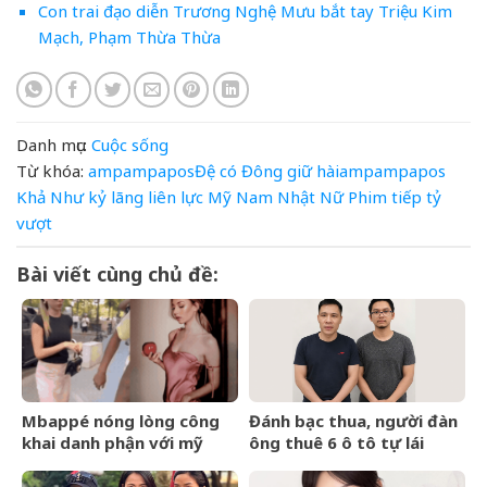
Con trai đạo diễn Trương Nghệ Mưu bắt tay Triệu Kim
Mạch, Phạm Thừa Thừa
Danh mục:
Cuộc sống
Từ khóa:
ampampaposĐệ
có
Đông
giữ
hàiampampapos
Khả Như
kỷ
lãng
liên
lực
Mỹ
Nam
Nhật
Nữ
Phim
tiếp
tỷ
vượt
Bài viết cùng chủ đề:
Mbappé nóng lòng công
Đánh bạc thua, người đàn
khai danh phận với mỹ
ông thuê 6 ô tô tự lái
nhân Ester Expósito lắm
mang cầm cố
rồi