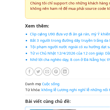
Chúng tôi chỉ support cho những khách hàng m
không nên ham rẻ để mua phải source code kh
Xem thêm:
Clip cụ ông U90 đưa vợ đi ăn gà rán, mỳ Ý khiến
Bắt 3 người trong đường dây truyền trắng da 
Tội phạm người nước ngoài có xu hướng dạt s
Tử vi Chủ Nhật 12/4/2026 của 12 con giáp: Dần
Nhớ lời cha nghèo dạy, 8 con ở Đà Nẵng học th
Danh mục:
Cuộc sống
Từ khóa:
không
lễ
Lương
nghi
nghỉ lễ
những
nối
Bài viết cùng chủ đề: