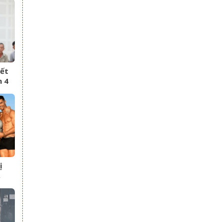
iết
n 4
m
ị
,
cảm
ười