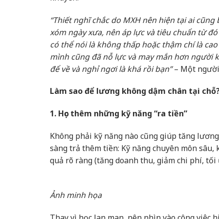
“Thiết nghĩ chắc do MXH nên hiện tại ai cũng
xóm ngày xưa, nên áp lực và tiêu chuẩn từ đó 
có thể nói là không thấp hoặc thậm chí là cao
mình cũng đã nỗ lực và may mắn hơn người kh
để về và nghỉ ngơi là khá rồi bạn”
– Một người
Làm sao để lương không dậm chân tại chỗ
1. Học thêm những kỹ năng “ra tiền”
Không phải kỹ năng nào cũng giúp tăng lương
sàng trả thêm tiền: Kỹ năng chuyên môn sâu, k
quả rõ ràng (tăng doanh thu, giảm chi phí, tối 
Ảnh minh họa
Thay vì học lan man, nên nhìn vào công việc hi