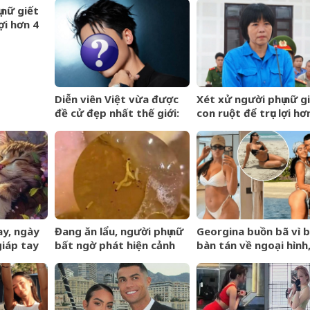
 nữ giết
ợi hơn 4
o hiểm
Diễn viên Việt vừa được
Xét xử người phụ nữ g
đề cử đẹp nhất thế giới:
con ruột để trục lợi hơ
Gương mặt hoàn hảo khó
tỷ đồng tiền bảo hiể
cưỡng, ăn tiền nhất là đôi
mắt cực phẩm
y, ngày
Đang ăn lẩu, người phụ nữ
Georgina buồn bã vì b
giáp tay
bất ngờ phát hiện cảnh
bàn tán về ngoại hình
y phải
tượng &amp;apos;nổi da
Ronaldo nói một câu 
uý ngập
gà&amp;apos; trong nồi
động khiến 4 triệu ng
đồng tình