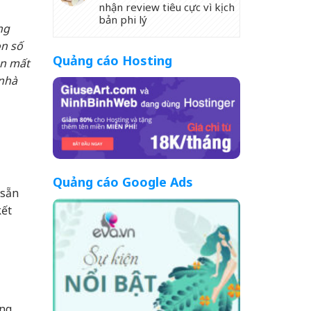
nhận review tiêu cực vì kịch
bản phi lý
ng
on số
Quảng cáo Hosting
ên mất
 nhà
Quảng cáo Google Ads
 sẵn
kết
âng