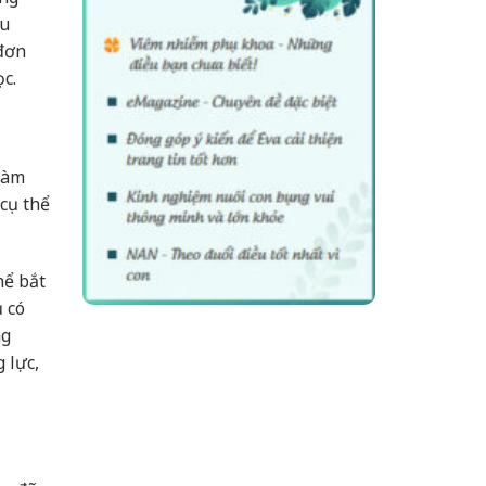
ệu
 đơn
ọc.
 Làm
 cụ thể
hể bắt
 có
ng
 lực,