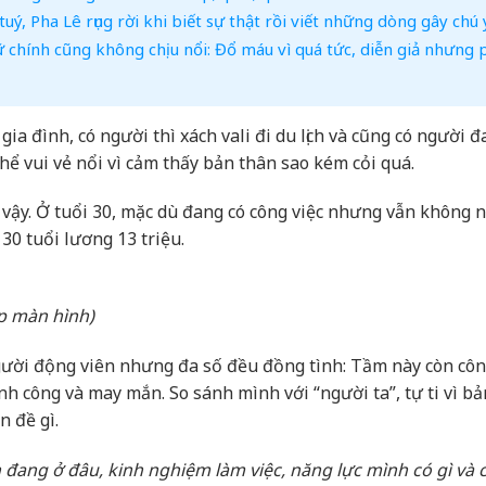
ý, Pha Lê rụng rời khi biết sự thật rồi viết những dòng gây chú 
chính cũng không chịu nổi: Đổ máu vì quá tức, diễn giả nhưng 
ia đình, có người thì xách vali đi du lịch và cũng có người 
hể vui vẻ nổi vì cảm thấy bản thân sao kém cỏi quá.
vậy. Ở tuổi 30, mặc dù đang có công việc nhưng vẫn không 
 30 tuổi lương 13 triệu.
p màn hình)
ười động viên nhưng đa số đều đồng tình: Tầm này còn công
h công và may mắn. So sánh mình với “người ta”, tự ti vì bả
n đề gì.
 đang ở đâu, kinh nghiệm làm việc, năng lực mình có gì và 