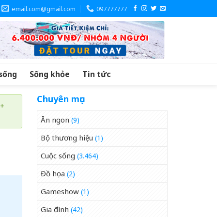
email.com@gmail.com
097777777
sống
Sống khỏe
Tin tức
Chuyên mục
 +
Ăn ngon
(9)
Bộ thương hiệu
(1)
Cuộc sống
(3.464)
Đồ họa
(2)
Gameshow
(1)
Gia đình
(42)