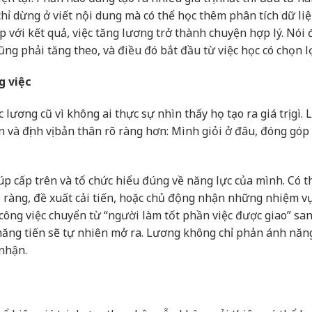
hỉ dừng ở viết nội dung mà có thể học thêm phân tích dữ li
p với kết quả, việc tăng lương trở thành chuyện hợp lý. Nói
ũng phải tăng theo, và điều đó bắt đầu từ việc học có chọn l
g việc
ương cũ vì không ai thực sự nhìn thấy họ tạo ra giá trị gì.
ện và định vị bản thân rõ ràng hơn: Mình giỏi ở đâu, đóng góp
p cấp trên và tổ chức hiểu đúng về năng lực của mình. Có t
 ràng, đề xuất cải tiến, hoặc chủ động nhận những nhiệm vụ
công việc chuyển từ “người làm tốt phần việc được giao” sa
 thăng tiến sẽ tự nhiên mở ra. Lương không chỉ phản ánh năng
nhận.