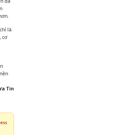
ạn đã
ến
hơn.
hỉ là
, cơ
ên
 nền
ưa Tin
ress