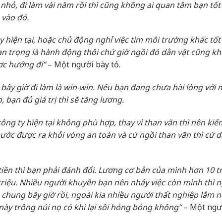
 nhỏ, đi làm vài năm rồi thì cũng không ai quan tâm bạn tốt
 vào đó.
 ty hiện tại, hoặc chủ động nghỉ việc tìm môi trường khác tốt
an trọng là hành động thôi chứ giờ ngồi đó dằn vặt cũng k
ợc hướng đi”
– Một người bày tỏ.
 bây giờ đi làm là win-win. Nếu bạn đang chưa hài lòng với
, bạn đủ giá trị thì sẽ tăng lương.
công ty hiện tại không phù hợp, thay vì than vãn thì nên ki
ớc được ra khỏi vòng an toàn và cứ ngồi than vãn thì cứ 
tiền thì bạn phải đánh đổi. Lương cơ bản của mình hơn 10 t
riệu. Nhiều người khuyên bạn nên nhảy việc còn mình thì n
 chung bây giờ rồi, ngoài kia nhiều người thất nghiệp lắm 
này trông núi nọ có khi lại sôi hỏng bỏng không”
– Một ngư