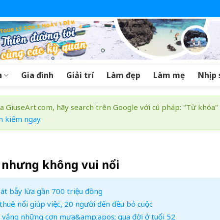
a
Gia đình
Giải trí
Làm đẹp
Làm mẹ
Nhịp 
a GiuseArt.com, hãy search trên Google với cú pháp: "Từ khóa"
m kiếm ngay
lễ nhưng không vui nổi
át bẫy lừa gần 700 triệu đồng
huê nổi giúp việc, 20 người đến đều bỏ cuộc
 vắng những cơn mưa&amp;apos; qua đời ở tuổi 52