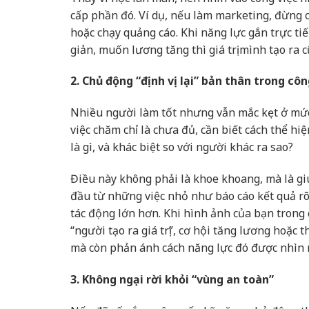
cấp phần đó. Ví dụ, nếu làm marketing, đừng c
hoặc chạy quảng cáo. Khi năng lực gắn trực tiế
giản, muốn lương tăng thì giá trị mình tạo ra c
2. Chủ động “định vị lại” bản thân trong côn
Nhiều người làm tốt nhưng vẫn mắc kẹt ở mức l
việc chăm chỉ là chưa đủ, cần biết cách thể hi
là gì, và khác biệt so với người khác ra sao?
Điều này không phải là khoe khoang, mà là giú
đầu từ những việc nhỏ như báo cáo kết quả rõ
tác động lớn hơn. Khi hình ảnh của bạn trong 
“người tạo ra giá trị”, cơ hội tăng lương hoặc
mà còn phản ánh cách năng lực đó được nhìn 
3. Không ngại rời khỏi “vùng an toàn”