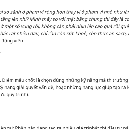
 bị so sánh ở phạm vi rộng hơn thay vì ở phạm vi nhỏ như là
tăng lên nhỉ? Mình thấy so với mặt bằng chung thì đây là c
 ở một số vùng rồi, không cần phải nhìn lên cao quá rồi qu
ác rất nhiều đâu, chỉ cần còn sức khoẻ, còn thức ăn sạch,
 động viên.
?
. Điểm mấu chốt là chọn đúng những kỹ năng mà thị trường
ỹ năng giải quyết vấn đề, hoặc những năng lực giúp tạo ra 
ưu quy trình).
ện tại: Phần nào đang tạo ra nhiều giá trị nhất thì đầu tư n