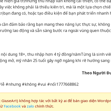
 hiện giá trị nhưng thu nhập vẫn không cải thiện, có thể b
ảy việc không phải là thiếu kiên trì, mà là một lựa chọn chi
trị bạn đang có, hoặc tạo điều kiện để bạn phát triển nhanh 
 cần đảm bảo rằng bạn mang theo năng lực thực sự, không c
 trường lao động và sẵn sàng bước ra ngoài vùng quen thuộc
 nội dung 18+, thu nhập hơn 4 tỷ đồng/năm
Từng là sinh vi
 rộng mở, mỹ nhân 25 tuổi gây ngỡ ngàng khi rẽ hướng sang
Theo Người Đ
ỉ #lễ #nhưng #không #vui #nổi1777668862
GiuseArt) không hợp tác với bất kỳ ai để bán giao diện Wordp
rừ
Facebook
và
zalo
chính thức.