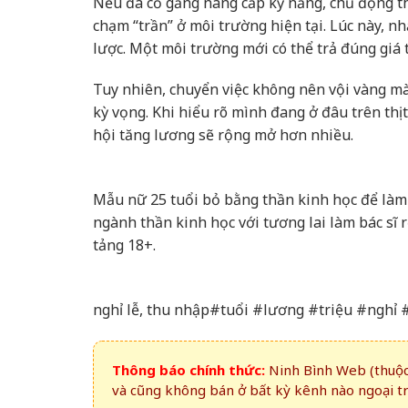
Nếu đã cố gắng nâng cấp kỹ năng, chủ động thể
chạm “trần” ở môi trường hiện tại. Lúc này, nh
lược. Một môi trường mới có thể trả đúng giá 
Tuy nhiên, chuyển việc không nên vội vàng mà
kỳ vọng. Khi hiểu rõ mình đang ở đâu trên thị
hội tăng lương sẽ rộng mở hơn nhiều.
Mẫu nữ 25 tuổi bỏ bằng thần kinh học để làm
ngành thần kinh học với tương lai làm bác sĩ
tảng 18+.
nghỉ lễ, thu nhập#tuổi #lương #triệu #ngh
Thông báo chính thức:
Ninh Bình Web (thuộc 
và cũng không bán ở bất kỳ kênh nào ngoại t