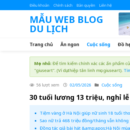
Skip
Điều khoản
Chính sách
Bản quyền
Liên hệ
to
MẪU WEB BLOG
content
DU LỊCH
Trang chủ
Ăn ngon
Cuộc sống
Đồ họ
Mẹo nhỏ:
Để tìm kiếm chính xác các ấn phẩm củ
"giuseart". (Ví dụ: thiệp tân linh mục giuseart).
Tì
Cuộc sống
56 lượt xem
02/05/2026
30 tuổi lương 13 triệu, nghỉ 
Tiệm vàng ở Hà Nội giúp nữ sinh 18 tuổi tho
Sao nữ trả 468 triệu đồng/tháng vẫn không t
Đồng tác giả bài hát &amp;apos;Hà Nội mùa