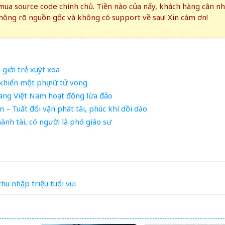
ua source code chính chủ. Tiền nào của nấy, khách hàng cân n
ông rõ nguồn gốc và không có support về sau! Xin cám ơn!
 giới trẻ xuýt xoa
khiến một phụ nữ tử vong
ang Việt Nam hoạt động lừa đảo
 – Tuất đổi vận phát tài, phúc khí dồi dào
ành tài, có người là phó giáo sư
thu nhập
triệu
tuổi
vui