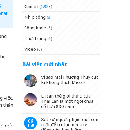
ý
Giải trí
(1.929)
phát
Nhịp sống
(8)
Sống khỏe
(5)
đang
Thời trang
(6)
Video
(6)
nhẹ
Bài viết mới nhất
Vì sao Mai Phương Thúy cực
kì không thích Messi?
Di sản thế giới thứ 9 của
 việc,
Thái Lan là một ngôi chùa
n thân
cổ hơn 800 năm
Xét xử người phụ nữ giết con
06
ruột để trục lợi hơn 4 tỷ
có nổi
Th8
đồng tiền bảo hiểm