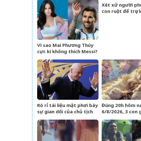
Xét xử người phụ
con ruột để trục l
tỷ đồng tiền bả
Vì sao Mai Phương Thúy
cực kì không thích Messi?
Rò rỉ tài liệu mật phơi bày
Đúng 20h hôm na
sự gian dối của chủ tịch
6/8/2026, 3 con 
FIFA và dự án ngầm
trái gom BẠC, ta
Super League
hốt VÀNG, phú q
nhà