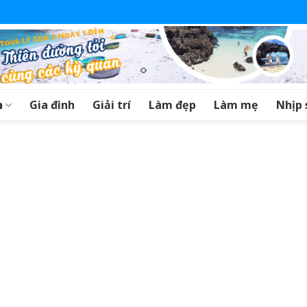
a
Gia đình
Giải trí
Làm đẹp
Làm mẹ
Nhịp 