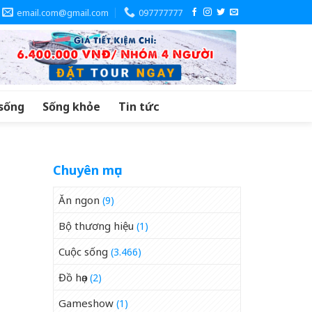
email.com@gmail.com
097777777
sống
Sống khỏe
Tin tức
Chuyên mục
Ăn ngon
(9)
Bộ thương hiệu
(1)
Cuộc sống
(3.466)
Đồ họa
(2)
Gameshow
(1)