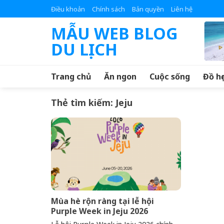
Skip
Điều khoản
Chính sách
Bản quyền
Liên hệ
to
MẪU WEB BLOG
content
DU LỊCH
Trang chủ
Ăn ngon
Cuộc sống
Đồ họ
Thẻ tìm kiếm:
Jeju
Mùa hè rộn ràng tại lễ hội
Purple Week in Jeju 2026