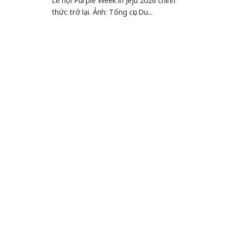
Lễ hội Purple Week in Jeju 2026 chính
thức trở lại. Ảnh: Tổng cục Du...