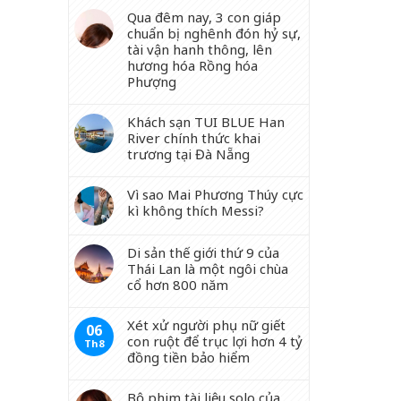
Qua đêm nay, 3 con giáp
chuẩn bị nghênh đón hỷ sự,
tài vận hanh thông, lên
hương hóa Rồng hóa
Phượng
Khách sạn TUI BLUE Han
River chính thức khai
trương tại Đà Nẵng
Vì sao Mai Phương Thúy cực
kì không thích Messi?
Di sản thế giới thứ 9 của
Thái Lan là một ngôi chùa
cổ hơn 800 năm
Xét xử người phụ nữ giết
06
con ruột để trục lợi hơn 4 tỷ
Th8
đồng tiền bảo hiểm
Bộ phim tài liệu solo của