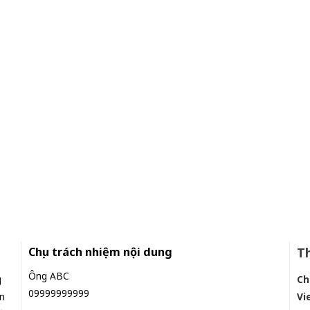
Chịu trách nhiệm nội dung
Th
Ông ABC
g
Ch
09999999999
n
Vi