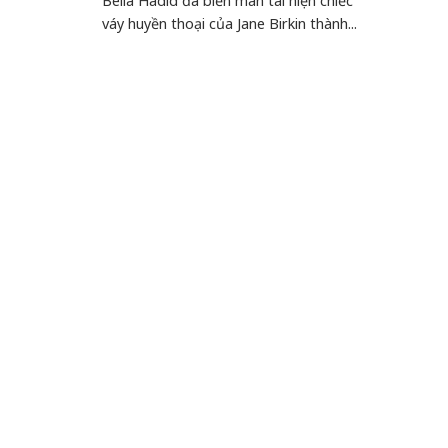
Bella Hadid đã biến màn tái hiện chiếc
váy huyền thoại của Jane Birkin thành...