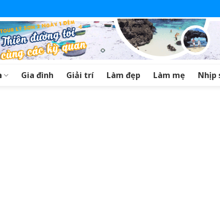
a
Gia đình
Giải trí
Làm đẹp
Làm mẹ
Nhịp 