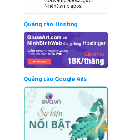
của &amp;apos;Người
Nhện&amp;apos;
Quảng cáo Hosting
Quảng cáo Google Ads