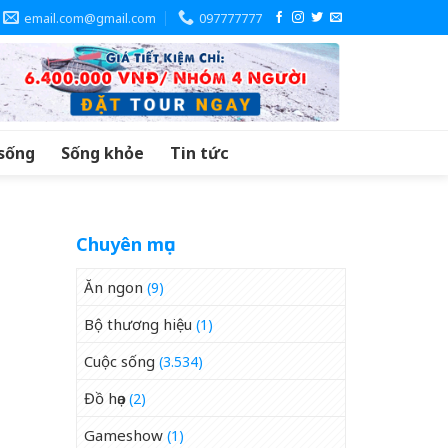
email.com@gmail.com
097777777
sống
Sống khỏe
Tin tức
Chuyên mục
Ăn ngon
(9)
Bộ thương hiệu
(1)
Cuộc sống
(3.534)
Đồ họa
(2)
Gameshow
(1)