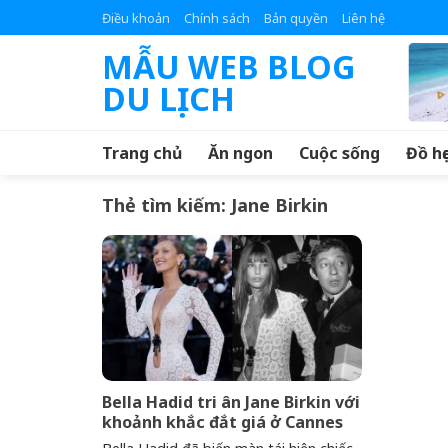
Skip
Điều khoản
Chính sách
Bản quyền
Liên hệ
to
MẪU WEB BLOG
content
DU LỊCH
Trang chủ
Ăn ngon
Cuộc sống
Đồ họ
Thẻ tìm kiếm:
Jane Birkin
Bella Hadid tri ân Jane Birkin với
khoảnh khắc đắt giá ở Cannes