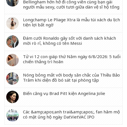
Bellingham hớn hở đi công viên cùng bạn gái
người mẫu sexy, cười tươi giữa dàn vệ sĩ hộ tống
Longchamp Le Pliage Xtra là mẫu túi xách du lịch
tiện lợi bất ngờ
Đám cưới Ronaldo gây sốt với danh sách khách
mời rò rỉ, không có tên Messi
Tử vi 12 con giáp thứ Năm ngày 6/8/2026: 5 tuổi
chiến thắng trì hoãn
Nóng bỏng mắt với body săn chắc của Thiều Bảo
Trâm khi diện đồ bó sát tại phòng tập
Biến căng vụ Brad Pitt kiện Angelina Jolie
Các &amp;apos;anh trai&amp;apos;, fan hâm mộ
có mặt ủng hộ ngày DatVietVAC IPO