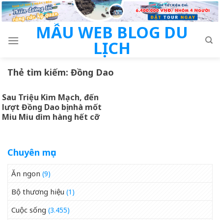
Skip
to
MẪU WEB BLOG DU
content
LỊCH
Thẻ tìm kiếm:
Đồng Dao
Sau Triệu Kim Mạch, đến
lượt Đồng Dao bị nhà mốt
Miu Miu dìm hàng hết cỡ
Chuyên mục
Ăn ngon
(9)
Bộ thương hiệu
(1)
Cuộc sống
(3.455)