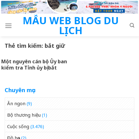
Skip
to
MẪU WEB BLOG DU
content
LỊCH
Thẻ tìm kiếm:
bắt giữ
Một nguyên cán bộ Ủy ban
kiểm tra Tỉnh ủy bị bắt
Chuyên mục
Ăn ngon
(9)
Bộ thương hiệu
(1)
Cuộc sống
(3.476)
Đồ họa
(2)