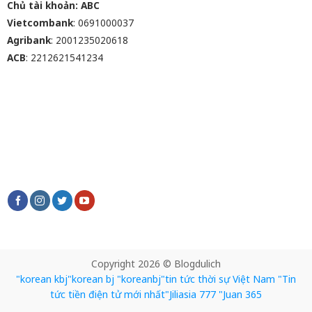
Chủ tài khoản: ABC
Vietcombank
: 0691000037
Agribank
: 2001235020618
ACB
: 2212621541234
Copyright 2026 © Blogdulich
"korean kbj​
"korean bj
"koreanbj​
"tin tức thời sự Việt Nam
"Tin
tức tiền điện tử mới nhất​
"Jiliasia 777
"Juan 365​