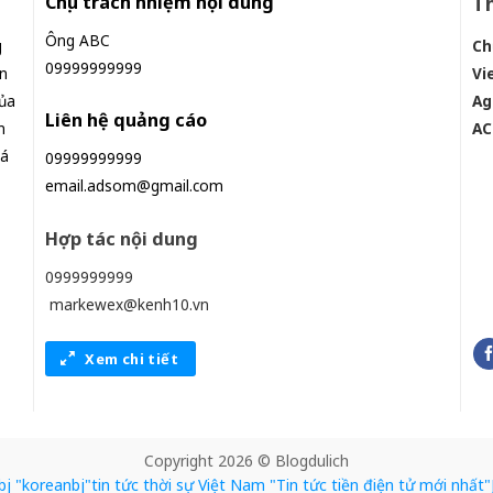
Chịu trách nhiệm nội dung
Th
Ông ABC
g
Ch
09999999999
n
Vi
ủa
Ag
Liên hệ quảng cáo
n
AC
iá
09999999999
email.adsom@gmail.com
Hợp tác nội dung
0999999999
markewex@kenh10.vn
Xem chi tiết
Copyright 2026 © Blogdulich
bj
"koreanbj​
"tin tức thời sự Việt Nam
"Tin tức tiền điện tử mới nhất​
"