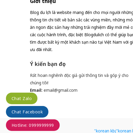
Giới thiệu
Blog du lịch là website mang đến cho mọi người nhữn
thông tin chi tiết về bản sắc các vùng miền, những mó
ăn ngon đặc sản hay những trải nghiệm đầy mới mẻ c
các cuộc hành trình, đặc biệt Blogdulich có thể giúp bạ
tìm được bất kỳ một khách sạn nào tại Việt Nam với g
ưu đãi nhất.
Ý kiến bạn đọc
Rất hoan nghênh độc giả gửi thông tin và góp ý cho
chúng tôi!
Email:
email@gmail.com
Chat Zalo
Chat Facebook
Hotline: 0999999999
"korean kbj​
"korean 