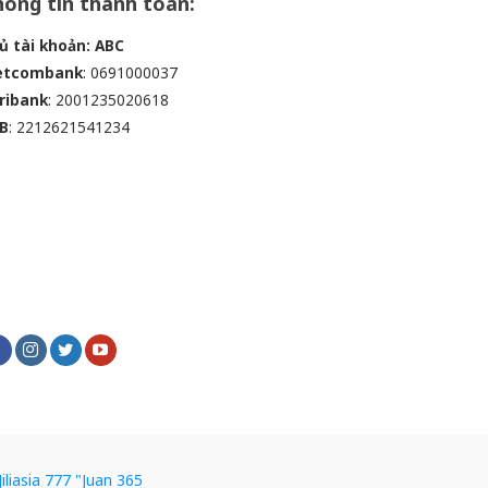
ông tin thanh toán:
ủ tài khoản: ABC
etcombank
: 0691000037
ribank
: 2001235020618
B
: 2212621541234
Jiliasia 777
"Juan 365​