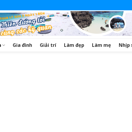
a
Gia đình
Giải trí
Làm đẹp
Làm mẹ
Nhịp 