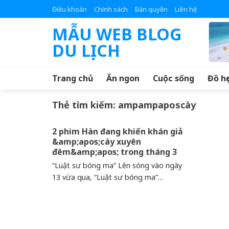
Skip
Điều khoản
Chính sách
Bản quyền
Liên hệ
to
MẪU WEB BLOG
content
DU LỊCH
Trang chủ
Ăn ngon
Cuộc sống
Đồ họ
Thẻ tìm kiếm:
ampampaposcày
2 phim Hàn đang khiến khán giả
&amp;apos;cày xuyên
đêm&amp;apos; trong tháng 3
“Luật sư bóng ma” Lên sóng vào ngày
13 vừa qua, “Luật sư bóng ma”...