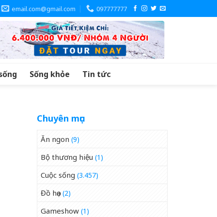
email.com@gmail.com
097777777
sống
Sống khỏe
Tin tức
Chuyên mục
Ăn ngon
(9)
Bộ thương hiệu
(1)
Cuộc sống
(3.457)
Đồ họa
(2)
Gameshow
(1)